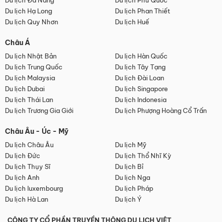
Du lịch Đà Nẵng
Du lịch Phú Quốc
Du lịch Hạ Long
Du lịch Phan Thiết
Du lịch Quy Nhơn
Du lịch Huế
Châu Á
Du lịch Nhật Bản
Du lịch Hàn Quốc
Du lịch Trung Quốc
Du lịch Tây Tạng
Du lịch Malaysia
Du lịch Đài Loan
Du lịch Dubai
Du lịch Singapore
Du lịch Thái Lan
Du lịch Indonesia
Du lịch Trương Gia Giới
Du lịch Phượng Hoàng Cổ Trấn
Châu Âu - Úc - Mỹ
Du lịch Châu Âu
Du lịch Mỹ
Du lịch Đức
Du lịch Thổ Nhĩ Kỳ
Du lịch Thụy Sĩ
Du lịch Bỉ
Du lịch Anh
Du lịch Nga
Du lịch luxembourg
Du lịch Pháp
Du lịch Hà Lan
Du lịch Ý
CÔNG TY CỔ PHẦN TRUYỀN THÔNG DU LỊCH VIỆT