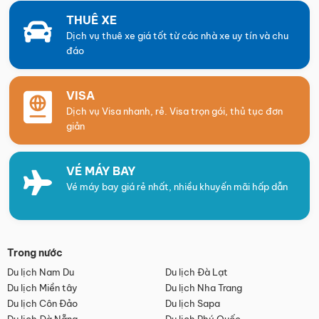
THUÊ XE
Dịch vụ thuê xe giá tốt từ các nhà xe uy tín và chu
đáo
VISA
Dịch vụ Visa nhanh, rẻ. Visa trọn gói, thủ tục đơn
giản
VÉ MÁY BAY
Vé máy bay giá rẻ nhất, nhiều khuyến mãi hấp dẫn
Trong nước
Du lịch Nam Du
Du lịch Đà Lạt
Du lịch Miền tây
Du lịch Nha Trang
Du lịch Côn Đảo
Du lịch Sapa