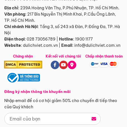
Địa chỉ
: 239A Hoàng Văn Thụ, P.Phú Nhuận, TP. Hồ Chí Minh.
Văn phòng
:
217 Bis Nguyễn Thị Minh Khai, P.Cầu Ông Lãnh,
TP. Hồ Chí Minh.
Chi nhánh Hà Nội
:
Tầng 3, số 243 xã Đàn, P.Đống Đa, TP. Hà
Nội
Điện thoại
:
028 73056789
|
Hotline
:
1900 1177
Website
:
dulichviet.com.vn
|
Email
:
info@dulichviet.com.vn
Chứng nhận
Kết nối với chúng tôi
Chấp nhận thanh toán
Đăng ký nhận thông tin khuyến mãi
Nhập email để có cơ hội giảm 50% cho chuyến đi tiếp theo
của Quý khách