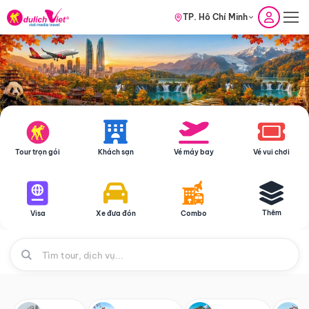
TP. Hồ Chí Minh
Tour trọn gói
Khách sạn
Vé máy bay
Vé vui chơi
Thêm
Visa
Xe đưa đón
Combo