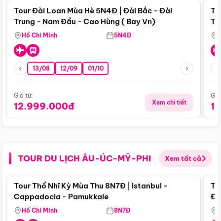
Tour Đài Loan Mùa Hè 5N4Đ | Đài Bắc - Đài
To
Trung - Nam Đầu - Cao Hùng ( Bay Vn)
Tr
Hồ Chí Minh
5N4Đ
13/08
12/09
01/10
Giá từ:
Giá
Xem chi tiết
12.999.000đ
1
TOUR DU LỊCH ÂU-ÚC-MỸ-PHI
Xem tất cả
Điểm nổi bật
Tour Thổ Nhĩ Kỳ Mùa Thu 8N7Đ | Istanbul -
To
Cappadocia - Pamukkale
Đế
Hồ Chí Minh
8N7Đ