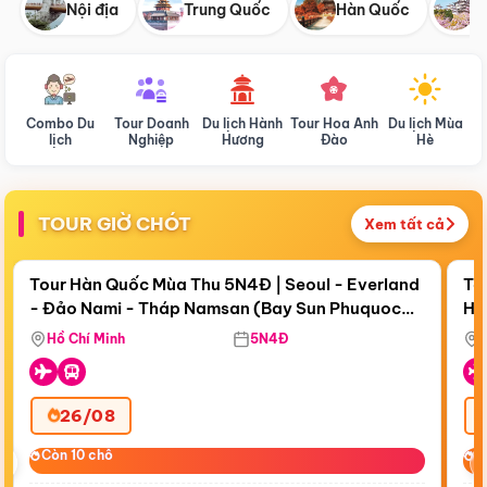
Nội địa
Trung Quốc
Hàn Quốc
N
Combo Du
Tour Doanh
Du lịch Hành
Tour Hoa Anh
Du lịch Mùa
D
lịch
Nghiệp
Hương
Đào
Hè
TOUR GIỜ CHÓT
Xem tất cả
Điểm nổi bật
Còn
18 ngày 02:34:11
Cò
Tour Hàn Quốc Mùa Thu 5N4Đ | Seoul - Everland
To
- Đảo Nami - Tháp Namsan (Bay Sun Phuquoc
Hò
Bay Sun Phuquoc Airways
Tặ
Airways)
Aq
Hồ Chí Minh
5N4Đ
26/08
‹
Còn 10 chỗ
Còn 10 chỗ
C
C