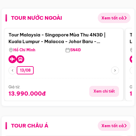
TOUR NƯỚC NGOÀI
Xem tất cả
Điểm nổi bật
Tour Malaysia - Singapore Mùa Thu 4N3Đ |
To
Kuala Lumpur - Malacca - Johor Baru -
Lử
Singapore
Hồ Chí Minh
5N4Đ
13/08
Giá từ:
Giá
Xem chi tiết
13.990.000đ
1
TOUR CHÂU Á
Xem tất cả
Điểm nổi bật