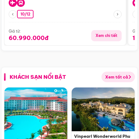
10/12
Giá từ:
Giá
Xem chi tiết
60.990.000đ
1
KHÁCH SẠN NỔI BẬT
Xem tất cả
Vinpearl Wonderworld Phu