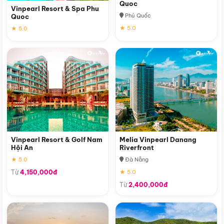
Quoc
Vinpearl Resort & Spa Phu
Phú Quốc
Quoc
★ 5.0
★ 5.0
Vinpearl Resort & Golf Nam
Melia Vinpearl Danang
Hội An
Riverfront
★ 5.0
Đà Nẵng
Từ
4,150,000đ
★ 5.0
Từ
2,400,000đ