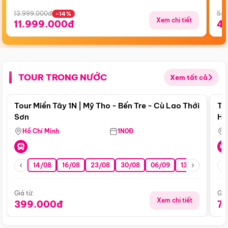
13.999.000đ
5.5
-14%
Xem chi tiết
11.999.000đ
4
TOUR TRONG NƯỚC
Xem tất cả
Điểm nổi bật
Tour Miền Tây 1N | Mỹ Tho - Bến Tre - Cù Lao Thới
To
Sơn
Hu
Hồ Chí Minh
1N0Đ
14/08
16/08
23/08
30/08
06/09
13/09
20/0
Giá từ:
Giá
Xem chi tiết
399.000đ
7