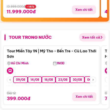
13.999.000đ
-14%
Xem chi tiết
11.999.000đ
4
TOUR TRONG NƯỚC
Xem tất cả
Điểm nổi bật
Tour Miền Tây 1N | Mỹ Tho - Bến Tre - Cù Lao Thới
To
Sơn
Hu
Hồ Chí Minh
1N0Đ
09/08
14/08
16/08
23/08
30/08
06/09
13/0
Giá từ:
Giá
Xem chi tiết
399.000đ
7