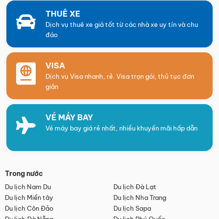
THUÊ XE
Dịch vụ thuê xe giá tốt từ các nhà xe uy tín và chu
đáo
VISA
Dịch vụ Visa nhanh, rẻ. Visa trọn gói, thủ tục đơn
giản
VÉ MÁY BAY
Vé máy bay giá rẻ nhất, nhiều khuyến mãi hấp dẫn
Trong nước
Du lịch Nam Du
Du lịch Đà Lạt
Du lịch Miền tây
Du lịch Nha Trang
Du lịch Côn Đảo
Du lịch Sapa