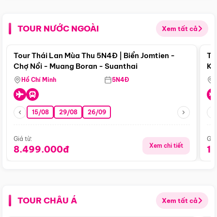
TOUR NƯỚC NGOÀI
Xem tất cả
Điểm nổi bật
Tour Thái Lan Mùa Thu 5N4Đ | Biển Jomtien -
To
Chợ Nổi - Muang Boran - Suanthai
Ku
Si
Hồ Chí Minh
5N4Đ
15/08
29/08
26/09
Giá từ:
Giá
Xem chi tiết
8.499.000đ
1
TOUR CHÂU Á
Xem tất cả
Điểm nổi bật