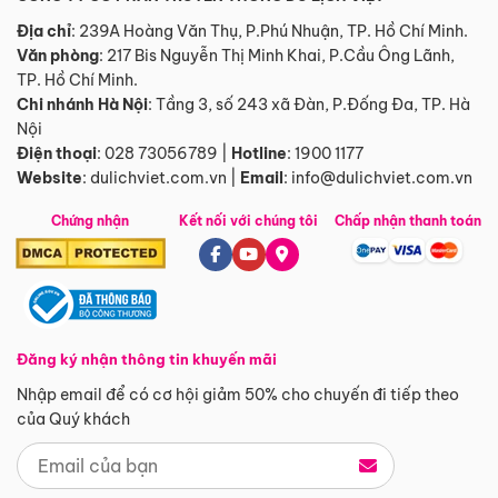
Địa chỉ
: 239A Hoàng Văn Thụ, P.Phú Nhuận, TP. Hồ Chí Minh.
Văn phòng
:
217 Bis Nguyễn Thị Minh Khai, P.Cầu Ông Lãnh,
TP. Hồ Chí Minh.
Chi nhánh Hà Nội
:
Tầng 3, số 243 xã Đàn, P.Đống Đa, TP. Hà
Nội
Điện thoại
:
028 73056789
|
Hotline
:
1900 1177
Website
:
dulichviet.com.vn
|
Email
:
info@dulichviet.com.vn
Chứng nhận
Kết nối với chúng tôi
Chấp nhận thanh toán
Đăng ký nhận thông tin khuyến mãi
Nhập email để có cơ hội giảm 50% cho chuyến đi tiếp theo
của Quý khách