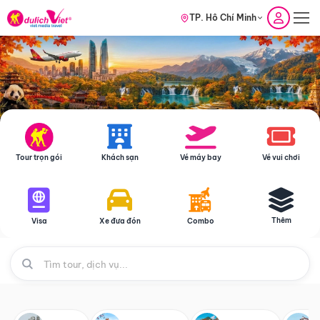
TP. Hồ Chí Minh
Tour trọn gói
Khách sạn
Vé máy bay
Vé vui chơi
Thêm
Visa
Xe đưa đón
Combo