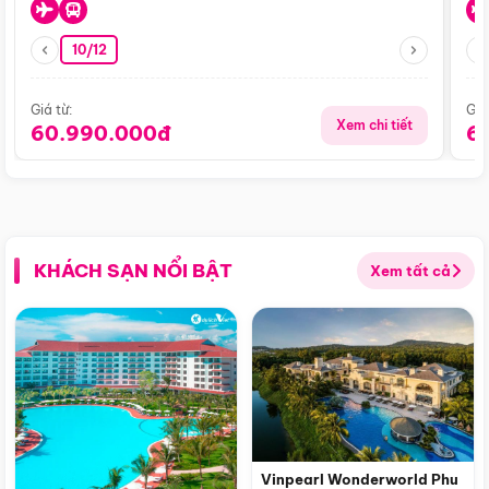
10/12
Giá từ:
Giá
Xem chi tiết
60.990.000đ
6
KHÁCH SẠN NỔI BẬT
Xem tất cả
Vinpearl Wonderworld Phu