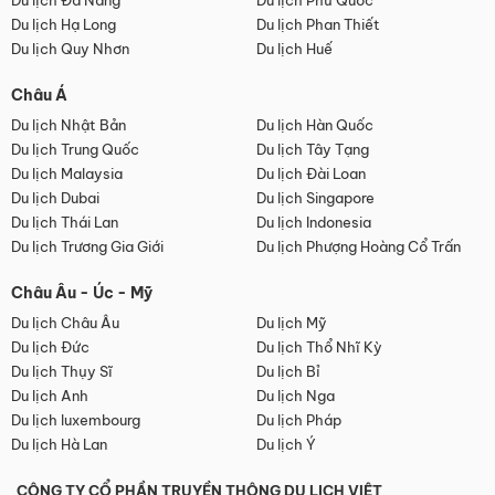
Du lịch Đà Nẵng
Du lịch Phú Quốc
Du lịch Hạ Long
Du lịch Phan Thiết
Du lịch Quy Nhơn
Du lịch Huế
Châu Á
Du lịch Nhật Bản
Du lịch Hàn Quốc
Du lịch Trung Quốc
Du lịch Tây Tạng
Du lịch Malaysia
Du lịch Đài Loan
Du lịch Dubai
Du lịch Singapore
Du lịch Thái Lan
Du lịch Indonesia
Du lịch Trương Gia Giới
Du lịch Phượng Hoàng Cổ Trấn
Châu Âu - Úc - Mỹ
Du lịch Châu Âu
Du lịch Mỹ
Du lịch Đức
Du lịch Thổ Nhĩ Kỳ
Du lịch Thụy Sĩ
Du lịch Bỉ
Du lịch Anh
Du lịch Nga
Du lịch luxembourg
Du lịch Pháp
Du lịch Hà Lan
Du lịch Ý
CÔNG TY CỔ PHẦN TRUYỀN THÔNG DU LỊCH VIỆT