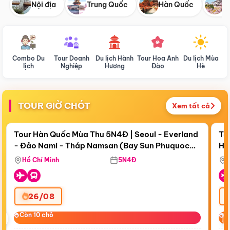
Nội địa
Trung Quốc
Hàn Quốc
N
Combo Du
Tour Doanh
Du lịch Hành
Tour Hoa Anh
Du lịch Mùa
D
lịch
Nghiệp
Hương
Đào
Hè
TOUR GIỜ CHÓT
Xem tất cả
Điểm nổi bật
Còn
19 ngày 14:42:25
Cò
Tour Hàn Quốc Mùa Thu 5N4Đ | Seoul - Everland
To
- Đảo Nami - Tháp Namsan (Bay Sun Phuquoc
Hò
Tặ
Airways)
Aq
Hồ Chí Minh
5N4Đ
26/08
‹
Còn 10 chỗ
Còn 10 chỗ
C
C