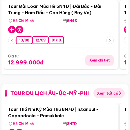
Tour Đài Loan Mùa Hè 5N4Đ | Đài Bắc - Đài
To
Trung - Nam Đầu - Cao Hùng ( Bay Vn)
Tr
Hồ Chí Minh
5N4Đ
13/08
12/09
01/10
Giá từ:
Giá
Xem chi tiết
12.999.000đ
1
TOUR DU LỊCH ÂU-ÚC-MỸ-PHI
Xem tất cả
Điểm nổi bật
Tour Thổ Nhĩ Kỳ Mùa Thu 8N7Đ | Istanbul -
To
Cappadocia - Pamukkale
Hồ Chí Minh
8N7Đ