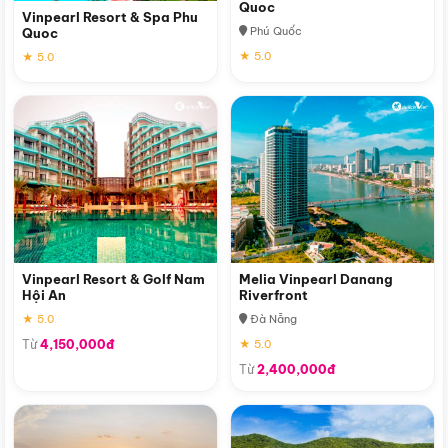
Quoc
Vinpearl Resort & Spa Phu
Phú Quốc
Quoc
★ 5.0
★ 5.0
Vinpearl Resort & Golf Nam
Melia Vinpearl Danang
Hội An
Riverfront
★ 5.0
Đà Nẵng
Từ
4,150,000đ
★ 5.0
Từ
2,400,000đ