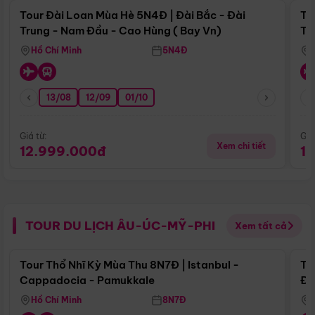
Tour Đài Loan Mùa Hè 5N4Đ | Đài Bắc - Đài
To
Trung - Nam Đầu - Cao Hùng ( Bay Vn)
Tr
Hồ Chí Minh
5N4Đ
13/08
12/09
01/10
Giá từ:
Giá
Xem chi tiết
12.999.000đ
1
TOUR DU LỊCH ÂU-ÚC-MỸ-PHI
Xem tất cả
Điểm nổi bật
Tour Thổ Nhĩ Kỳ Mùa Thu 8N7Đ | Istanbul -
To
Cappadocia - Pamukkale
Đế
Hồ Chí Minh
8N7Đ