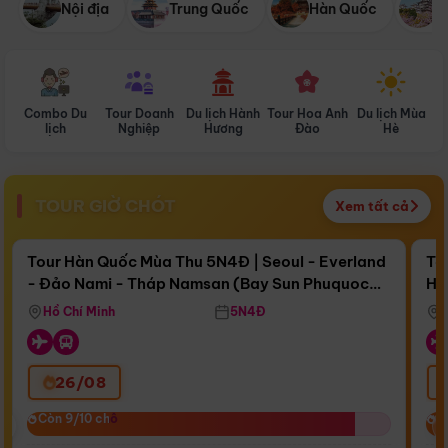
Nội địa
Trung Quốc
Hàn Quốc
N
Combo Du
Tour Doanh
Du lịch Hành
Tour Hoa Anh
Du lịch Mùa
D
lịch
Nghiệp
Hương
Đào
Hè
TOUR GIỜ CHÓT
Xem tất cả
Điểm nổi bật
Còn
17 ngày 16:18:14
Cò
Tour Hàn Quốc Mùa Thu 5N4Đ | Seoul - Everland
To
- Đảo Nami - Tháp Namsan (Bay Sun Phuquoc
Hò
Bay Sun Phuquoc Airways
Tặ
Airways)
Aq
Hồ Chí Minh
5N4Đ
26/08
‹
Còn 9/10 chỗ
Còn 9/10 chỗ
C
C