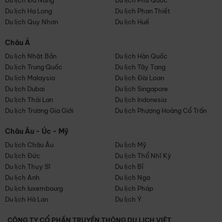
Du lịch Đà Nẵng
Du lịch Phú Quốc
Du lịch Hạ Long
Du lịch Phan Thiết
Du lịch Quy Nhơn
Du lịch Huế
Châu Á
Du lịch Nhật Bản
Du lịch Hàn Quốc
Du lịch Trung Quốc
Du lịch Tây Tạng
Du lịch Malaysia
Du lịch Đài Loan
Du lịch Dubai
Du lịch Singapore
Du lịch Thái Lan
Du lịch Indonesia
Du lịch Trương Gia Giới
Du lịch Phượng Hoàng Cổ Trấn
Châu Âu - Úc - Mỹ
Du lịch Châu Âu
Du lịch Mỹ
Du lịch Đức
Du lịch Thổ Nhĩ Kỳ
Du lịch Thụy Sĩ
Du lịch Bỉ
Du lịch Anh
Du lịch Nga
Du lịch luxembourg
Du lịch Pháp
Du lịch Hà Lan
Du lịch Ý
CÔNG TY CỔ PHẦN TRUYỀN THÔNG DU LỊCH VIỆT