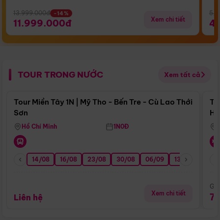
13.999.000đ
5.5
-14%
Xem chi tiết
11.999.000đ
4
TOUR TRONG NƯỚC
Xem tất cả
Điểm nổi bật
Tour Miền Tây 1N | Mỹ Tho - Bến Tre - Cù Lao Thới
To
Sơn
Hu
Hồ Chí Minh
1N0Đ
14/08
16/08
23/08
30/08
06/09
13/09
20/0
Giá
Xem chi tiết
7
Liên hệ