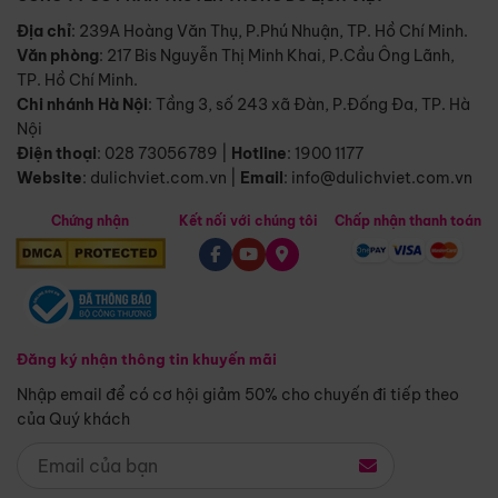
Địa chỉ
: 239A Hoàng Văn Thụ, P.Phú Nhuận, TP. Hồ Chí Minh.
Văn phòng
:
217 Bis Nguyễn Thị Minh Khai, P.Cầu Ông Lãnh,
TP. Hồ Chí Minh.
Chi nhánh Hà Nội
:
Tầng 3, số 243 xã Đàn, P.Đống Đa, TP. Hà
Nội
Điện thoại
:
028 73056789
|
Hotline
:
1900 1177
Website
:
dulichviet.com.vn
|
Email
:
info@dulichviet.com.vn
Chứng nhận
Kết nối với chúng tôi
Chấp nhận thanh toán
Đăng ký nhận thông tin khuyến mãi
Nhập email để có cơ hội giảm 50% cho chuyến đi tiếp theo
của Quý khách