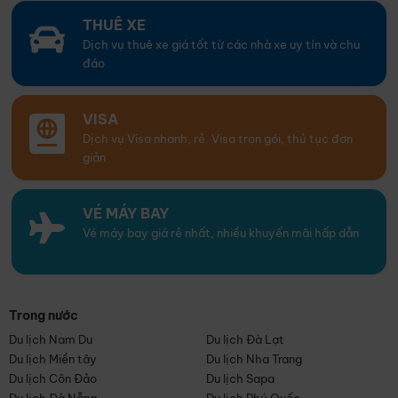
THUÊ XE
Dịch vụ thuê xe giá tốt từ các nhà xe uy tín và chu
đáo
VISA
Dịch vụ Visa nhanh, rẻ. Visa trọn gói, thủ tục đơn
giản
VÉ MÁY BAY
Vé máy bay giá rẻ nhất, nhiều khuyến mãi hấp dẫn
Trong nước
Du lịch Nam Du
Du lịch Đà Lạt
Du lịch Miền tây
Du lịch Nha Trang
Du lịch Côn Đảo
Du lịch Sapa