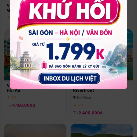
Quoc
Vinpearl Resort & Spa Phu
Phú Quốc
Quoc
★ 5.0
★ 5.0
Vinpearl Resort & Golf Nam
Melia Vinpearl Danang
Hội An
Riverfront
★ 5.0
Đà Nẵng
Từ
4,150,000đ
★ 5.0
Từ
2,400,000đ