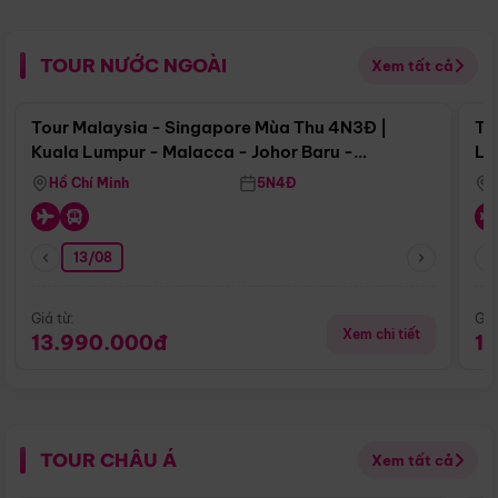
TOUR NƯỚC NGOÀI
Xem tất cả
Điểm nổi bật
Tour Malaysia - Singapore Mùa Thu 4N3Đ |
To
Kuala Lumpur - Malacca - Johor Baru -
Lử
Singapore
Hồ Chí Minh
5N4Đ
13/08
Giá từ:
Giá
Xem chi tiết
13.990.000đ
1
TOUR CHÂU Á
Xem tất cả
Điểm nổi bật