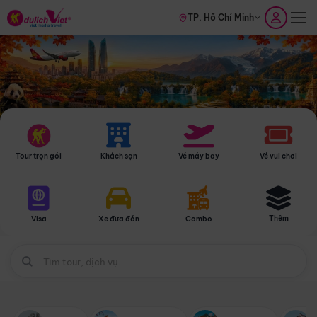
TP. Hồ Chí Minh
Tour trọn gói
Khách sạn
Vé máy bay
Vé vui chơi
Thêm
Visa
Xe đưa đón
Combo