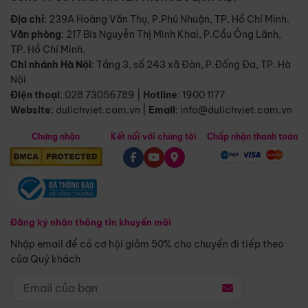
Địa chỉ
: 239A Hoàng Văn Thụ, P.Phú Nhuận, TP. Hồ Chí Minh.
Văn phòng
:
217 Bis Nguyễn Thị Minh Khai, P.Cầu Ông Lãnh,
TP. Hồ Chí Minh.
Chi nhánh Hà Nội
:
Tầng 3, số 243 xã Đàn, P.Đống Đa, TP. Hà
Nội
Điện thoại
:
028 73056789
|
Hotline
:
1900 1177
Website
:
dulichviet.com.vn
|
Email
:
info@dulichviet.com.vn
Chứng nhận
Kết nối với chúng tôi
Chấp nhận thanh toán
Đăng ký nhận thông tin khuyến mãi
Nhập email để có cơ hội giảm 50% cho chuyến đi tiếp theo
của Quý khách