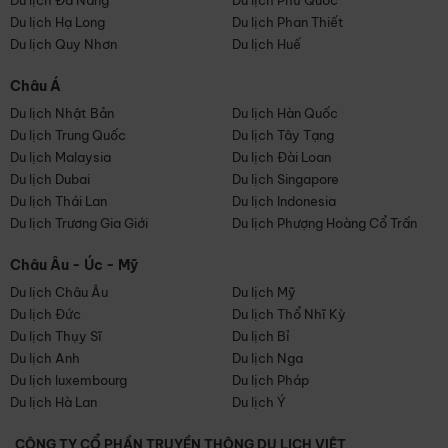
Du lịch Đà Nẵng
Du lịch Phú Quốc
Du lịch Hạ Long
Du lịch Phan Thiết
Du lịch Quy Nhơn
Du lịch Huế
Châu Á
Du lịch Nhật Bản
Du lịch Hàn Quốc
Du lịch Trung Quốc
Du lịch Tây Tạng
Du lịch Malaysia
Du lịch Đài Loan
Du lịch Dubai
Du lịch Singapore
Du lịch Thái Lan
Du lịch Indonesia
Du lịch Trương Gia Giới
Du lịch Phượng Hoàng Cổ Trấn
Châu Âu - Úc - Mỹ
Du lịch Châu Âu
Du lịch Mỹ
Du lịch Đức
Du lịch Thổ Nhĩ Kỳ
Du lịch Thụy Sĩ
Du lịch Bỉ
Du lịch Anh
Du lịch Nga
Du lịch luxembourg
Du lịch Pháp
Du lịch Hà Lan
Du lịch Ý
CÔNG TY CỔ PHẦN TRUYỀN THÔNG DU LỊCH VIỆT