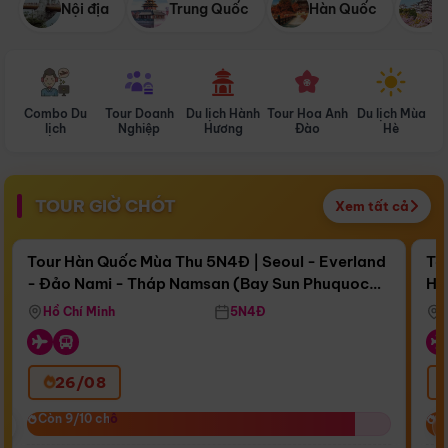
Nội địa
Trung Quốc
Hàn Quốc
N
Combo Du
Tour Doanh
Du lịch Hành
Tour Hoa Anh
Du lịch Mùa
D
lịch
Nghiệp
Hương
Đào
Hè
TOUR GIỜ CHÓT
Xem tất cả
Điểm nổi bật
Còn
16 ngày 18:14:28
Cò
Tour Hàn Quốc Mùa Thu 5N4Đ | Seoul - Everland
To
- Đảo Nami - Tháp Namsan (Bay Sun Phuquoc
Hò
Bay Sun Phuquoc Airways
Tặ
Airways)
Aq
Hồ Chí Minh
5N4Đ
26/08
‹
Còn 9/10 chỗ
Còn 9/10 chỗ
C
C