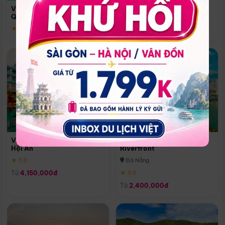
Quoc
Vinpearl Resort & Spa Phu
Phú Quốc
Quoc
★ 5.0
★ 5.0
Vinpearl Resort & Golf Nam
Melia Vinpearl Danang
Hội An
Riverfront
★ 5.0
Đà Nẵng
Từ
4,150,000đ
★ 5.0
Từ
2,400,000đ