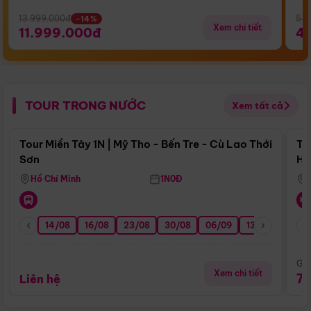
13.999.000đ
5.5
-14%
Xem chi tiết
11.999.000đ
4
TOUR TRONG NƯỚC
Xem tất cả
Điểm nổi bật
Tour Miền Tây 1N | Mỹ Tho - Bến Tre - Cù Lao Thới
To
Sơn
Hu
Hồ Chí Minh
1N0Đ
14/08
16/08
23/08
30/08
06/09
13/09
20/0
Giá
Xem chi tiết
7
Liên hệ