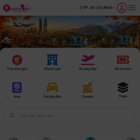
TP. Hồ Chí Minh
Tour trọn gói
Khách sạn
Vé máy bay
Vé vui chơi
Thêm
Visa
Xe đưa đón
Combo