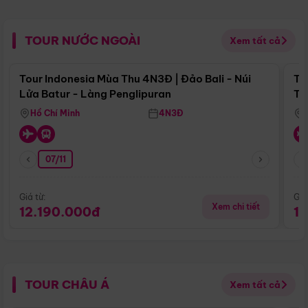
TOUR NƯỚC NGOÀI
Xem tất cả
Điểm nổi bật
Tour Indonesia Mùa Thu 4N3Đ | Đảo Bali - Núi
To
Lửa Batur - Làng Penglipuran
Tr
Hồ Chí Minh
4N3Đ
07/11
Giá từ:
Giá
Xem chi tiết
12.190.000đ
1
TOUR CHÂU Á
Xem tất cả
Điểm nổi bật