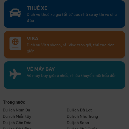
THUÊ XE
Dịch vụ thuê xe giá tốt từ các nhà xe uy tín và chu
đáo
VISA
Dịch vụ Visa nhanh, rẻ. Visa trọn gói, thủ tục đơn
giản
VÉ MÁY BAY
Vé máy bay giá rẻ nhất, nhiều khuyến mãi hấp dẫn
Trong nước
Du lịch Nam Du
Du lịch Đà Lạt
Du lịch Miền tây
Du lịch Nha Trang
Du lịch Côn Đảo
Du lịch Sapa