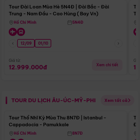
Tour Đài Loan Mùa Hè 5N4Đ | Đài Bắc - Đài
To
Trung - Nam Đầu - Cao Hùng ( Bay Vn)
Tr
Hồ Chí Minh
5N4Đ
12/09
01/10
Giá từ:
Giá
Xem chi tiết
12.999.000đ
1
TOUR DU LỊCH ÂU-ÚC-MỸ-PHI
Xem tất cả
Điểm nổi bật
Tour Thổ Nhĩ Kỳ Mùa Thu 8N7Đ | Istanbul -
To
Cappadocia - Pamukkale
Đế
Hồ Chí Minh
8N7Đ