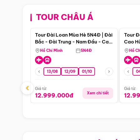
TOUR CHÂU Á
Điểm nổi bật
Tour Đài Loan Mùa Hè 5N4Đ | Đài
Tour Đ
Bắc - Đài Trung - Nam Đầu - Cao
Cao Hù
Hùng ( Bay Vn)
(Bay V
Hồ Chí Minh
5N4Đ
Hồ Ch
13/08
12/09
01/10
0
‹
Giá từ:
Giá từ:
Xem chi tiết
12.999.000đ
12.9