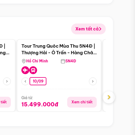
Xem tất cả
 bật
Điểm nổi bật
Đ |
Tour Trung Quôc Mùa Thu 5N4Đ |
Tour Trung
àng
Thượng Hải - Ô Trấn - Hàng Châu
| Thành Đô 
(Tour Không Shopping)
Viên Gấu Tr
Hồ Chí Minh
5N4Đ
Hồ Chí Minh
10/09
06/08
›
Giá từ:
Giá từ:
tiết
Xem chi tiết
15.499.000đ
18.990.0