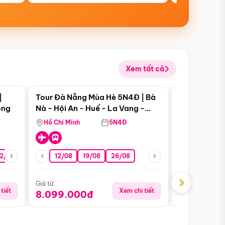
Xem tất cả
 bật
Điểm nổi bật
|
Tour Đà Nẵng Mùa Hè 5N4Đ | Bà
Tour Đà Nẵn
ong
Nà - Hội An - Huế - La Vang -
Nà - Hội An
Động Thiên Đường
Nha
Hồ Chí Minh
5N4Đ
Hồ Chí Minh
2/08
26/08
05/09
12/08
19/08
09/09
26/08
12/09
13/08
›
Giá từ:
Giá từ:
tiết
Xem chi tiết
8.099.000đ
6.899.00