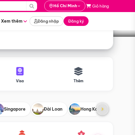
i hành
Hồ Chí Minh
Giỏ hàng
Tìm tour
tháng nào
Xem thêm
Đăng nhập
Đăng ký
Visa
Thêm
Singapore
Đài Loan
Hong Kong
Mỹ