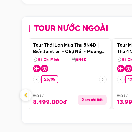
TOUR NƯỚC NGOÀI
Điểm nổi bật
Tour Thái Lan Mùa Thu 5N4Đ |
Tour M
Biển Jomtien - Chợ Nổi - Muang
Thu 4N
Boran - Suanthai
Malacc
Hồ Chí Minh
5N4Đ
Hồ Ch
Singa
26/09
1
‹
Giá từ:
Giá từ:
Xem chi tiết
8.499.000đ
13.9