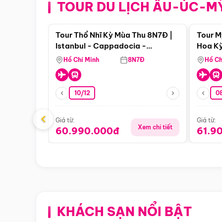
TOUR DU LỊCH ÂU-ÚC-M
Điểm nổi bật
Tour Thổ Nhĩ Kỳ Mùa Thu 8N7Đ |
Tour M
Istanbul - Cappadocia -
Hoa Kỳ
Pamukkale
Hồ Chí Minh
8N7Đ
Hồ Ch
10/12
0
‹
Giá từ:
Giá từ:
Xem chi tiết
60.990.000đ
61.9
KHÁCH SẠN NỔI BẬT