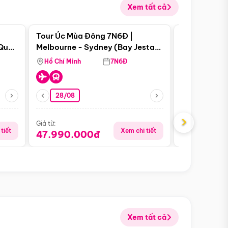
Xem tất cả
 bật
Điểm nổi bật
Tour Úc Mùa Đông 7N6Đ |
Tour Nam Ph
 Quan
Melbourne - Sydney (Bay Jestar
Cape Town -
Airways)
Bàn - Johan
Hồ Chí Minh
7N6Đ
Hồ Chí Minh
Safari - Lo
28/08
28/08
›
Giá từ:
Giá từ:
tiết
Xem chi tiết
47.990.000đ
88.900.0
Xem tất cả