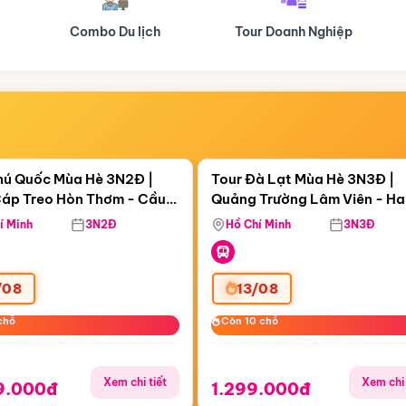
Tour Doanh Nghiệp
Du lịch Hành Hương
Điểm nổi bật
Điểm nổi
ngày 08:14:20
Còn
06 ngày 08:14:20
hú Quốc Mùa Hè 3N2Đ |
Tour Đà Lạt Mùa Hè 3N3Đ |
áp Treo Hòn Thơm - Cầu
Quảng Trường Lâm Viên - H
áp Treo Hòn Thơm
Công Viên Nước Aquatopia
Hill - Puppy Farm
í Minh
3N2Đ
Hồ Chí Minh
3N3Đ
/08
13/08
chỗ
chỗ
Còn 10 chỗ
Còn 10 chỗ
Xem chi tiết
Xem chi 
9.000đ
1.299.000đ