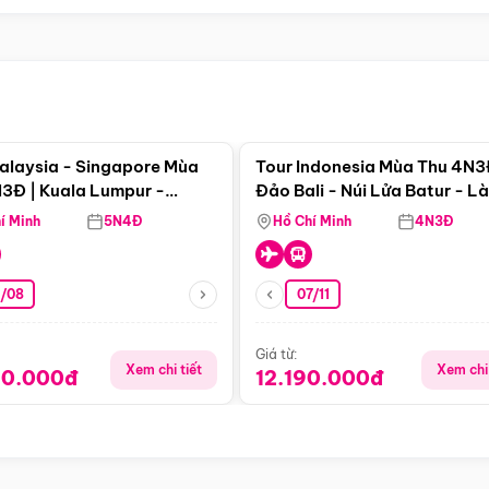
Điểm nổi bật
Điểm nổi
alaysia - Singapore Mùa
Tour Indonesia Mùa Thu 4N3
3Đ | Kuala Lumpur -
Đảo Bali - Núi Lửa Batur - L
a - Johor Baru -
Penglipuran
í Minh
5N4Đ
Hồ Chí Minh
4N3Đ
pore
3/08
07/11
Giá từ:
Xem chi tiết
Xem chi 
90.000đ
12.190.000đ