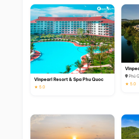
Vinpe
Phú 
Vinpearl Resort & Spa Phu Quoc
★ 5.0
★ 5.0