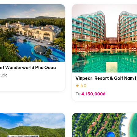
arl Wonderworld Phu Quoc
Quốc
Vinpearl Resort & Golf Nam 
★ 5.0
Từ
4,150,000đ