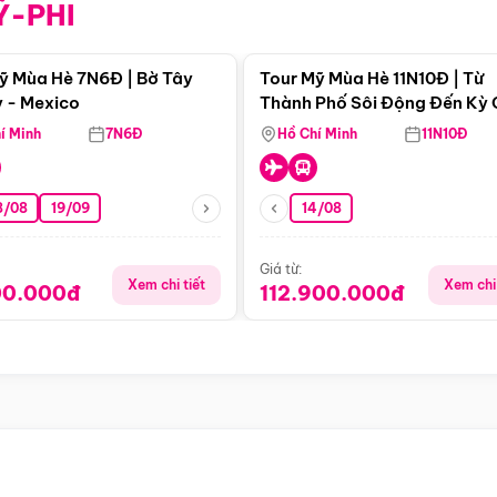
Ỹ-PHI
Điểm nổi bật
Điểm nổi
ỹ Mùa Hè 7N6Đ | Bờ Tây
Tour Mỹ Mùa Hè 11N10Đ | Từ
 - Mexico
Thành Phố Sôi Động Đến Kỳ
Thiên Nhiên Mỹ
í Minh
7N6Đ
Hồ Chí Minh
11N10Đ
8/08
19/09
14/08
Giá từ:
Xem chi tiết
Xem chi 
00.000đ
112.900.000đ