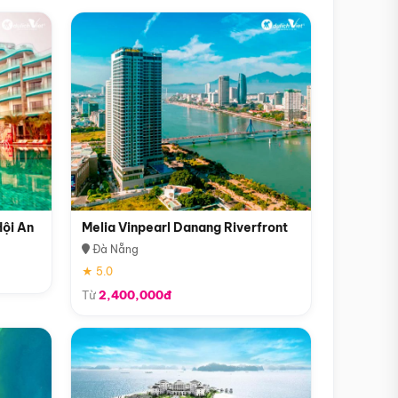
Hội An
Melia Vinpearl Danang Riverfront
Đà Nẵng
★ 5.0
Từ
2,400,000đ