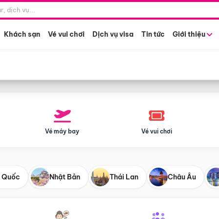
Điểm khởi hành
Tháng khở
Hồ Chí Minh
Bất kỳ 
Khách sạn
Vé vui chơi
Dịch vụ visa
Tin tức
Giới thiệu
Vé máy bay
Vé vui chơi
 Quốc
Nhật Bản
Thái Lan
Châu Âu