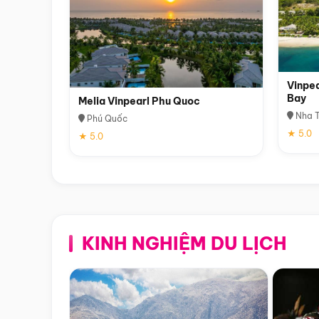
Vinpea
Bay
Melia Vinpearl Phu Quoc
Nha T
Phú Quốc
★ 5.0
★ 5.0
KINH NGHIỆM DU LỊCH