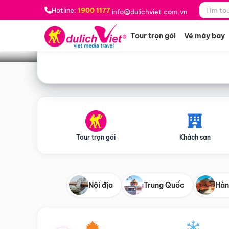
Bạn muốn đi đâu?
*
Hotline:
1900 1177
info@dulichviet.com.vn
Tour trọn gói
Vé máy bay
Tour trọn gói
Khách sạn
Nội địa
Trung Quốc
Hàn