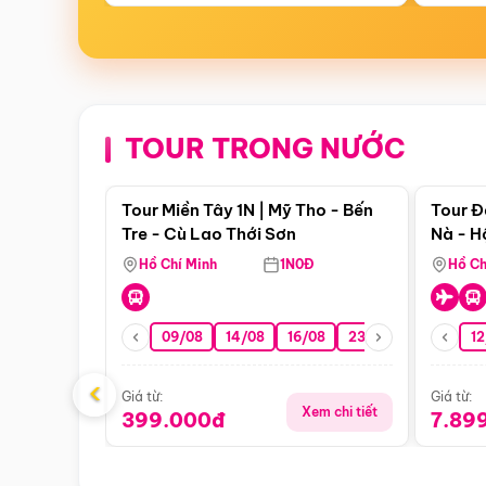
TOUR TRONG NƯỚC
Điểm nổi bật
Tour Miền Tây 1N | Mỹ Tho - Bến
Tour Đ
Tre - Cù Lao Thới Sơn
Nà - H
Nha
Hồ Chí Minh
1N0Đ
Hồ Ch
09/08
14/08
16/08
23/08
30/08
12
0
‹
Giá từ:
Giá từ:
Xem chi tiết
399.000đ
7.89