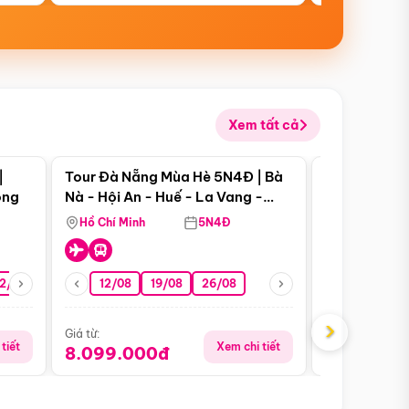
Xem tất cả
 bật
Điểm nổi bật
|
Tour Đà Nẵng Mùa Hè 5N4Đ | Bà
Tour Đà Nẵn
ong
Nà - Hội An - Huế - La Vang -
Nà - Hội An
Động Thiên Đường
Nha
Hồ Chí Minh
5N4Đ
Hồ Chí Minh
2/08
26/08
05/09
12/08
19/08
09/09
26/08
12/09
13/08
›
Giá từ:
Giá từ:
tiết
Xem chi tiết
8.099.000đ
6.899.00