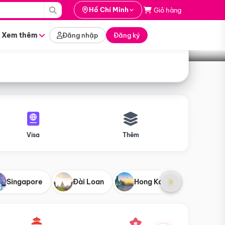
i hành
Hồ Chí Minh
Giỏ hàng
Tìm tour
tháng nào
Xem thêm
Đăng nhập
Đăng ký
Visa
Thêm
Singapore
Đài Loan
Hong Kong
Mỹ