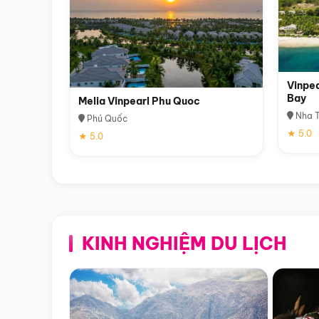
Vinpea
Bay
Melia Vinpearl Phu Quoc
Nha T
Phú Quốc
★ 5.0
★ 5.0
KINH NGHIỆM DU LỊCH