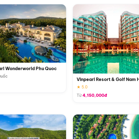
arl Wonderworld Phu Quoc
Quốc
Vinpearl Resort & Golf Nam 
★ 5.0
Từ
4,150,000đ