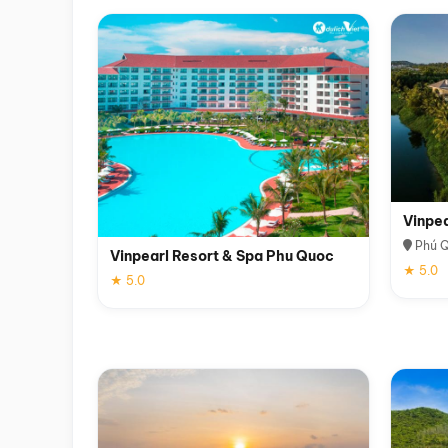
Vinpe
Phú 
Vinpearl Resort & Spa Phu Quoc
★ 5.0
★ 5.0