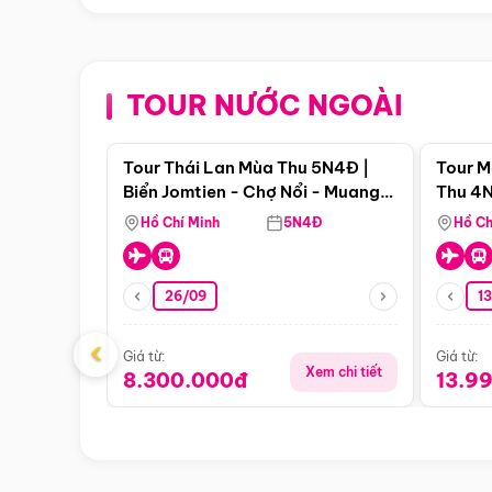
TOUR NƯỚC NGOÀI
Điểm nổi bật
Tour Thái Lan Mùa Thu 5N4Đ |
Tour M
Biển Jomtien - Chợ Nổi - Muang
Thu 4N
Boran - Suanthai (Bay Vietnam
Malacc
Hồ Chí Minh
5N4Đ
Hồ Ch
Airlines)
Singa
26/09
1
‹
Giá từ:
Giá từ:
Xem chi tiết
8.300.000đ
13.9