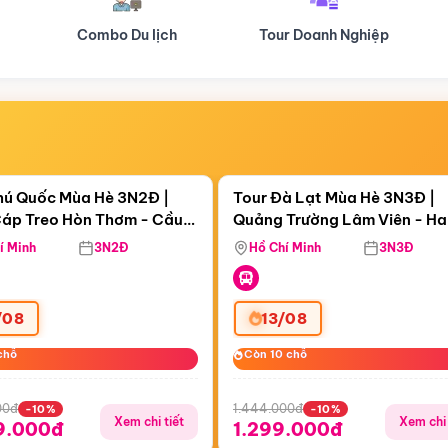
Tour Doanh Nghiệp
Du lịch Hành Hương
Điểm nổi bật
Điểm nổi
ngày 20:10:58
Còn
05 ngày 20:10:58
hú Quốc Mùa Hè 3N2Đ |
Tour Đà Lạt Mùa Hè 3N3Đ |
áp Treo Hòn Thơm - Cầu
Quảng Trường Lâm Viên - H
áp Treo Hòn Thơm
Công Viên Nước Aquatopia
Hill - Puppy Farm
í Minh
3N2Đ
Hồ Chí Minh
3N3Đ
/08
13/08
chỗ
chỗ
Còn 10 chỗ
Còn 10 chỗ
00đ
1.444.000đ
-10%
-10%
Xem chi tiết
Xem chi 
9.000đ
1.299.000đ