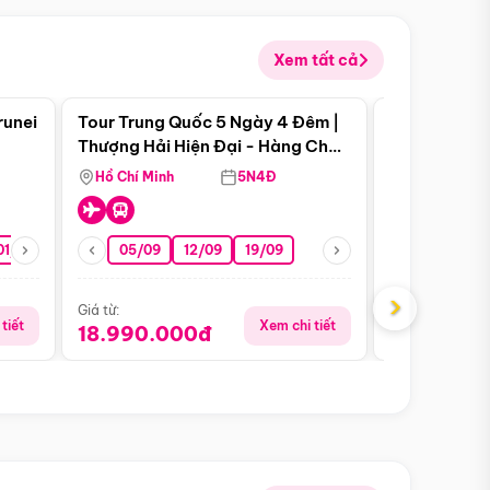
Xem tất cả
 bật
Điểm nổi bật
runei
Tour Trung Quốc 5 Ngày 4 Đêm |
Tour Trung 
Tour Hè
Thượng Hải Hiện Đại - Hàng Châu
Ân Thi - Trư
Nên Thơ - Ô Trấn Cổ Kính
Hồ Chí Minh
5N4Đ
Hồ Chí Minh
01/10
15/10
29/10
05/09
12/09
19/09
16/08
›
Giá từ:
Giá từ:
tiết
Xem chi tiết
18.990.000đ
16.990.0