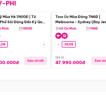
Ỹ-PHI
Điểm nổi bật
Điểm nổi
ỹ Mùa Hè 11N10Đ | Từ
Tour Úc Mùa Đông 7N6Đ |
Phố Sôi Động Đến Kỳ Quan
Melbourne - Sydney (Bay Je
Nhiên Mỹ
Airways)
í Minh
11N10Đ
Hồ Chí Minh
7N6Đ
4/08
28/08
Giá từ:
Xem chi tiết
Xem chi 
900.000đ
47.990.000đ