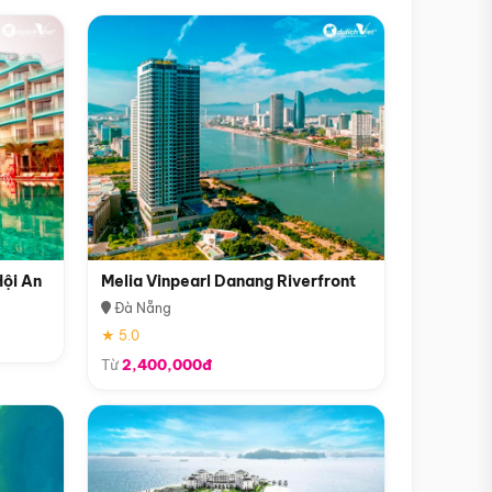
Hội An
Melia Vinpearl Danang Riverfront
Đà Nẵng
★ 5.0
Từ
2,400,000đ