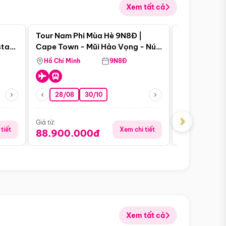
Xem tất cả
 bật
Điểm nổi bật
Tour Nam Phi Mùa Hè 9N8Đ |
Tour Mỹ Mùa
star
Cape Town - Mũi Hảo Vọng - Núi
Hoa Kỳ - Me
Bàn - Johannesburg - Pretoria -
Hồ Chí Minh
9N8Đ
Hồ Chí Minh
Safari - Lodge
28/08
30/10
29/08
›
Giá từ:
Giá từ:
tiết
Xem chi tiết
88.900.000đ
59.900.
Xem tất cả