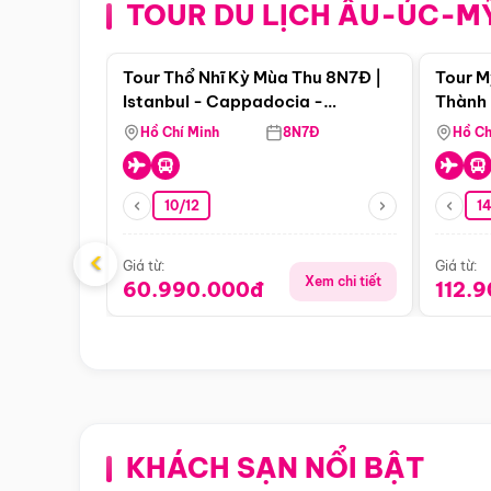
TOUR DU LỊCH ÂU-ÚC-M
Điểm nổi bật
Tour Thổ Nhĩ Kỳ Mùa Thu 8N7Đ |
Tour M
Istanbul - Cappadocia -
Thành 
Pamukkale
Thiên 
Hồ Chí Minh
8N7Đ
Hồ Ch
10/12
1
‹
Giá từ:
Giá từ:
Xem chi tiết
60.990.000đ
112.
KHÁCH SẠN NỔI BẬT