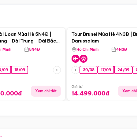
Điểm nổi bật
Điểm nổi
ài Loan Mùa Hè 5N4Đ |
Tour Brunei Mùa Hè 4N3Đ | B
ng - Đài Trung - Đài Bắc
Darussalam
j)
í Minh
5N4Đ
Hồ Chí Minh
4N3Đ
4/09
18/09
30/08
17/09
24/09
Giá từ:
Xem chi tiết
Xem chi 
90.000đ
14.499.000đ