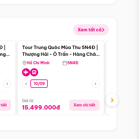
Xem tất cả
 bật
Điểm nổi bật
Đ |
Tour Trung Quôc Mùa Thu 5N4Đ |
Tour Trung
àng
Thượng Hải - Ô Trấn - Hàng Châu
| Thành Đô 
(Tour Không Shopping)
Viên Gấu Tr
Hồ Chí Minh
5N4Đ
Hồ Chí Minh
10/09
23/08
›
Giá từ:
Giá từ:
tiết
Xem chi tiết
15.499.000đ
16.999.0