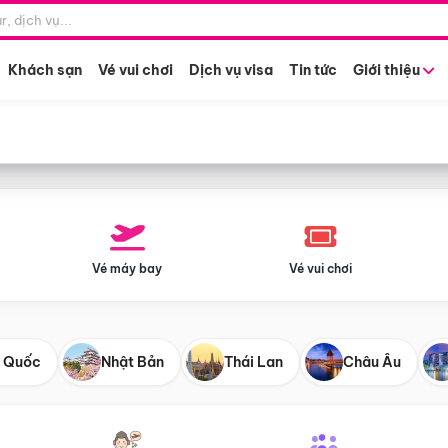
Điểm khởi hành
Tháng khở
Hồ Chí Minh
Bất kỳ 
Khách sạn
Vé vui chơi
Dịch vụ visa
Tin tức
Giới thiệu
Vé máy bay
Vé vui chơi
 Quốc
Nhật Bản
Thái Lan
Châu Âu