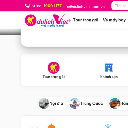
Bạn muốn đi đâu?
*
Hotline:
1900 1177
info@dulichviet.com.vn
Tour trọn gói
Vé máy bay
Tour trọn gói
Khách sạn
Nội địa
Trung Quốc
Hàn