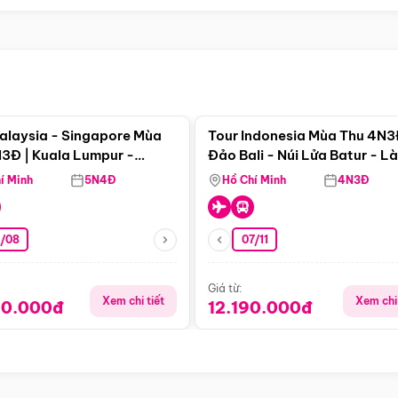
Điểm nổi bật
Điểm nổi
alaysia - Singapore Mùa
Tour Indonesia Mùa Thu 4N3
3Đ | Kuala Lumpur -
Đảo Bali - Núi Lửa Batur - L
a - Johor Baru -
Penglipuran
í Minh
5N4Đ
Hồ Chí Minh
4N3Đ
pore
3/08
07/11
Giá từ:
Xem chi tiết
Xem chi 
90.000đ
12.190.000đ