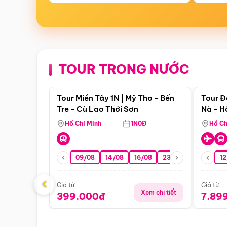
TOUR TRONG NƯỚC
Điểm nổi bật
Tour Miền Tây 1N | Mỹ Tho - Bến
Tour Đ
Tre - Cù Lao Thới Sơn
Nà - H
Nha
Hồ Chí Minh
1N0Đ
Hồ Ch
09/08
14/08
16/08
23/08
30/08
12
0
‹
Giá từ:
Giá từ:
Xem chi tiết
399.000đ
7.89