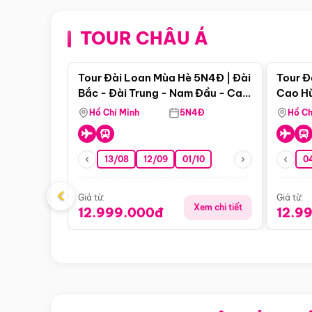
TOUR CHÂU Á
Điểm nổi bật
Tour Đài Loan Mùa Hè 5N4Đ | Đài
Tour Đ
Bắc - Đài Trung - Nam Đầu - Cao
Cao Hù
Hùng ( Bay Vn)
(Bay V
Hồ Chí Minh
5N4Đ
Hồ Ch
13/08
12/09
01/10
0
‹
Giá từ:
Giá từ:
Xem chi tiết
12.999.000đ
12.9