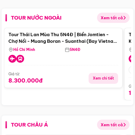
TOUR NƯỚC NGOÀI
Xem tất cả
Điểm nổi bật
Tour Thái Lan Mùa Thu 5N4Đ | Biển Jomtien -
To
Chợ Nổi - Muang Boran - Suanthai (Bay Vietnam
Ku
Airlines)
Si
Hồ Chí Minh
5N4Đ
Giá từ:
Xem chi tiết
8.300.000đ
Giá
1
TOUR CHÂU Á
Xem tất cả
Điểm nổi bật