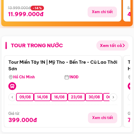
13.999.000đ
5.5
-14%
Xem chi tiết
11.999.000đ
4
TOUR TRONG NƯỚC
Xem tất cả
Điểm nổi bật
Tour Miền Tây 1N | Mỹ Tho - Bến Tre - Cù Lao Thới
To
Sơn
Hu
Hồ Chí Minh
1N0Đ
09/08
14/08
16/08
23/08
30/08
06/09
13/0
Giá từ:
Giá
Xem chi tiết
399.000đ
7