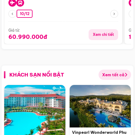
10/12
Giá từ:
Giá
Xem chi tiết
60.990.000đ
1
KHÁCH SẠN NỔI BẬT
Xem tất cả
Vinpearl Wonderworld Phu