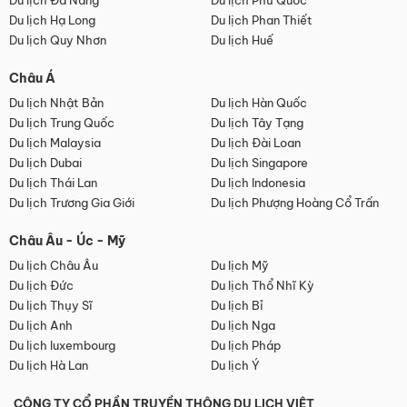
Du lịch Đà Nẵng
Du lịch Phú Quốc
Du lịch Hạ Long
Du lịch Phan Thiết
Du lịch Quy Nhơn
Du lịch Huế
Châu Á
Du lịch Nhật Bản
Du lịch Hàn Quốc
Du lịch Trung Quốc
Du lịch Tây Tạng
Du lịch Malaysia
Du lịch Đài Loan
Du lịch Dubai
Du lịch Singapore
Du lịch Thái Lan
Du lịch Indonesia
Du lịch Trương Gia Giới
Du lịch Phượng Hoàng Cổ Trấn
Châu Âu - Úc - Mỹ
Du lịch Châu Âu
Du lịch Mỹ
Du lịch Đức
Du lịch Thổ Nhĩ Kỳ
Du lịch Thụy Sĩ
Du lịch Bỉ
Du lịch Anh
Du lịch Nga
Du lịch luxembourg
Du lịch Pháp
Du lịch Hà Lan
Du lịch Ý
CÔNG TY CỔ PHẦN TRUYỀN THÔNG DU LỊCH VIỆT