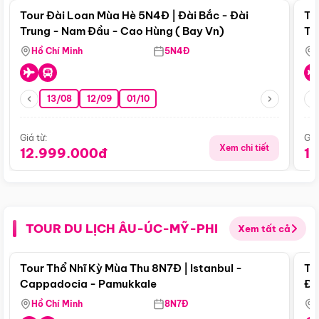
Tour Đài Loan Mùa Hè 5N4Đ | Đài Bắc - Đài
To
Trung - Nam Đầu - Cao Hùng ( Bay Vn)
Tr
Hồ Chí Minh
5N4Đ
13/08
12/09
01/10
Giá từ:
Giá
Xem chi tiết
12.999.000đ
1
TOUR DU LỊCH ÂU-ÚC-MỸ-PHI
Xem tất cả
Điểm nổi bật
Tour Thổ Nhĩ Kỳ Mùa Thu 8N7Đ | Istanbul -
To
Cappadocia - Pamukkale
Đế
Hồ Chí Minh
8N7Đ