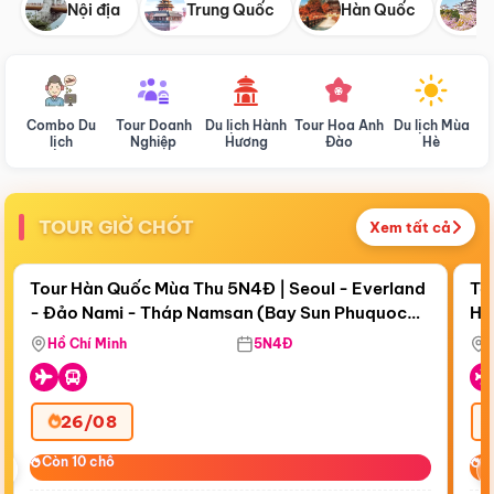
Nội địa
Trung Quốc
Hàn Quốc
N
Combo Du
Tour Doanh
Du lịch Hành
Tour Hoa Anh
Du lịch Mùa
D
lịch
Nghiệp
Hương
Đào
Hè
TOUR GIỜ CHÓT
Xem tất cả
Điểm nổi bật
Còn
18 ngày 14:37:51
Cò
Tour Hàn Quốc Mùa Thu 5N4Đ | Seoul - Everland
To
- Đảo Nami - Tháp Namsan (Bay Sun Phuquoc
Hò
Bay Sun Phuquoc Airways
Tặ
Airways)
Aq
Hồ Chí Minh
5N4Đ
26/08
‹
Còn 10 chỗ
Còn 10 chỗ
C
C