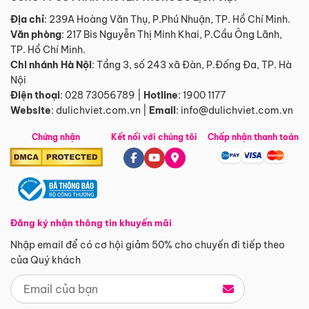
Địa chỉ
: 239A Hoàng Văn Thụ, P.Phú Nhuận, TP. Hồ Chí Minh.
Văn phòng
:
217 Bis Nguyễn Thị Minh Khai, P.Cầu Ông Lãnh,
TP. Hồ Chí Minh.
Chi nhánh Hà Nội
:
Tầng 3, số 243 xã Đàn, P.Đống Đa, TP. Hà
Nội
Điện thoại
:
028 73056789
|
Hotline
:
1900 1177
Website
:
dulichviet.com.vn
|
Email
:
info@dulichviet.com.vn
Chứng nhận
Kết nối với chúng tôi
Chấp nhận thanh toán
Đăng ký nhận thông tin khuyến mãi
Nhập email để có cơ hội giảm 50% cho chuyến đi tiếp theo
của Quý khách