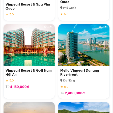
Quoc
Vinpearl Resort & Spa Phu
Phú Quốc
Quoc
★ 5.0
★ 5.0
Vinpearl Resort & Golf Nam
Melia Vinpearl Danang
Hội An
Riverfront
★ 5.0
Đà Nẵng
Từ
4,150,000đ
★ 5.0
Từ
2,400,000đ