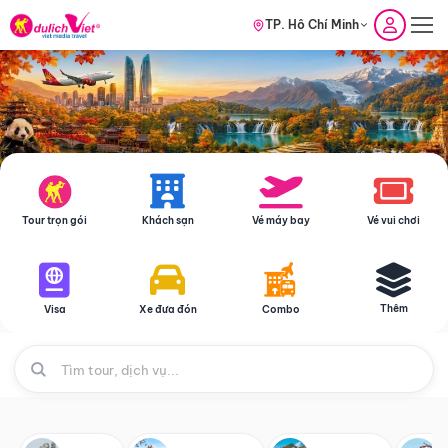
TP. Hồ Chí Minh
Tour trọn gói
Khách sạn
Vé máy bay
Vé vui chơi
Thêm
Visa
Xe đưa đón
Combo