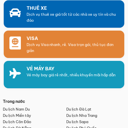
THUÊ XE
Dịch vụ thuê xe giá tốt từ các nhà xe uy tín và chu
đáo
VISA
Dịch vụ Visa nhanh, rẻ. Visa trọn gói, thủ tục đơn
giản
VÉ MÁY BAY
Vé máy bay giá rẻ nhất, nhiều khuyến mãi hấp dẫn
Trong nước
Du lịch Nam Du
Du lịch Đà Lạt
Du lịch Miền tây
Du lịch Nha Trang
Du lịch Côn Đảo
Du lịch Sapa