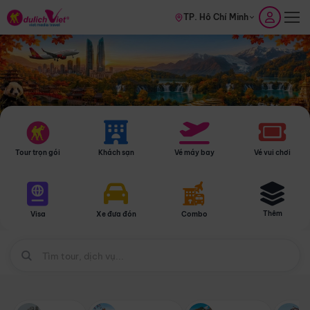
TP. Hồ Chí Minh
Tour trọn gói
Khách sạn
Vé máy bay
Vé vui chơi
Thêm
Visa
Xe đưa đón
Combo