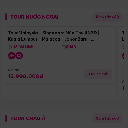
TOUR NƯỚC NGOÀI
Xem tất cả
Điểm nổi bật
Tour Malaysia - Singapore Mùa Thu 4N3Đ |
To
Kuala Lumpur - Malacca - Johor Baru -
Lử
Singapore
Hồ Chí Minh
5N4Đ
Giá từ:
Xem chi tiết
13.990.000đ
Giá
1
TOUR CHÂU Á
Xem tất cả
Điểm nổi bật