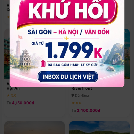
Quoc
Vinpearl Resort & Spa Phu
Phú Quốc
Quoc
★ 5.0
★ 5.0
Vinpearl Resort & Golf Nam
Melia Vinpearl Danang
Hội An
Riverfront
★ 5.0
Đà Nẵng
Từ
4,150,000đ
★ 5.0
Từ
2,400,000đ