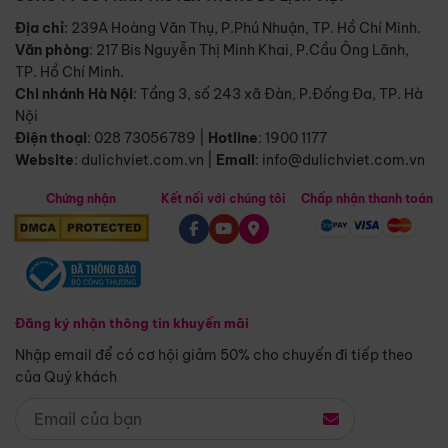
Địa chỉ
: 239A Hoàng Văn Thụ, P.Phú Nhuận, TP. Hồ Chí Minh.
Văn phòng
:
217 Bis Nguyễn Thị Minh Khai, P.Cầu Ông Lãnh,
TP. Hồ Chí Minh.
Chi nhánh Hà Nội
:
Tầng 3, số 243 xã Đàn, P.Đống Đa, TP. Hà
Nội
Điện thoại
:
028 73056789
|
Hotline
:
1900 1177
Website
:
dulichviet.com.vn
|
Email
:
info@dulichviet.com.vn
Chứng nhận
Kết nối với chúng tôi
Chấp nhận thanh toán
Đăng ký nhận thông tin khuyến mãi
Nhập email để có cơ hội giảm 50% cho chuyến đi tiếp theo
của Quý khách