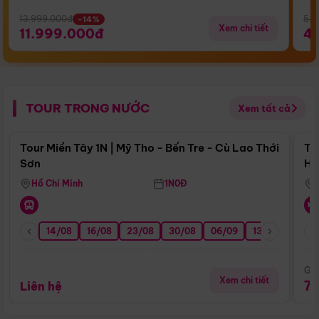
13.999.000đ
5.5
-14%
Xem chi tiết
11.999.000đ
4
TOUR TRONG NƯỚC
Xem tất cả
Điểm nổi bật
Tour Miền Tây 1N | Mỹ Tho - Bến Tre - Cù Lao Thới
To
Sơn
Hu
Hồ Chí Minh
1N0Đ
14/08
16/08
23/08
30/08
06/09
13/09
20/0
Giá
Xem chi tiết
7
Liên hệ