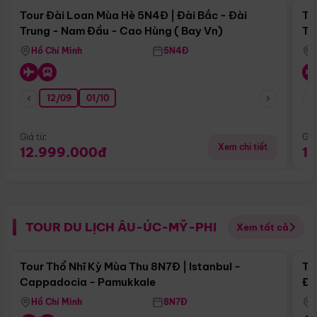
Tour Đài Loan Mùa Hè 5N4Đ | Đài Bắc - Đài
To
Trung - Nam Đầu - Cao Hùng ( Bay Vn)
Tr
Hồ Chí Minh
5N4Đ
12/09
01/10
Giá từ:
Giá
Xem chi tiết
12.999.000đ
1
TOUR DU LỊCH ÂU-ÚC-MỸ-PHI
Xem tất cả
Điểm nổi bật
Tour Thổ Nhĩ Kỳ Mùa Thu 8N7Đ | Istanbul -
To
Cappadocia - Pamukkale
Đế
Hồ Chí Minh
8N7Đ