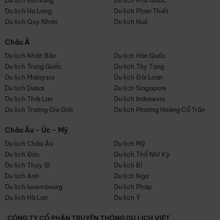
Du lịch Đà Nẵng
Du lịch Phú Quốc
Du lịch Hạ Long
Du lịch Phan Thiết
Du lịch Quy Nhơn
Du lịch Huế
Châu Á
Du lịch Nhật Bản
Du lịch Hàn Quốc
Du lịch Trung Quốc
Du lịch Tây Tạng
Du lịch Malaysia
Du lịch Đài Loan
Du lịch Dubai
Du lịch Singapore
Du lịch Thái Lan
Du lịch Indonesia
Du lịch Trương Gia Giới
Du lịch Phượng Hoàng Cổ Trấn
Châu Âu - Úc - Mỹ
Du lịch Châu Âu
Du lịch Mỹ
Du lịch Đức
Du lịch Thổ Nhĩ Kỳ
Du lịch Thụy Sĩ
Du lịch Bỉ
Du lịch Anh
Du lịch Nga
Du lịch luxembourg
Du lịch Pháp
Du lịch Hà Lan
Du lịch Ý
CÔNG TY CỔ PHẦN TRUYỀN THÔNG DU LỊCH VIỆT