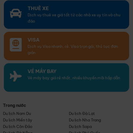
THUÊ XE
Dịch vụ thuê xe giá tốt từ các nhà xe uy tín và chu
đáo
VISA
Dịch vụ Visa nhanh, rẻ. Visa trọn gói, thủ tục đơn
giản
VÉ MÁY BAY
Vé máy bay giá rẻ nhất, nhiều khuyến mãi hấp dẫn
Trong nước
Du lịch Nam Du
Du lịch Đà Lạt
Du lịch Miền tây
Du lịch Nha Trang
Du lịch Côn Đảo
Du lịch Sapa