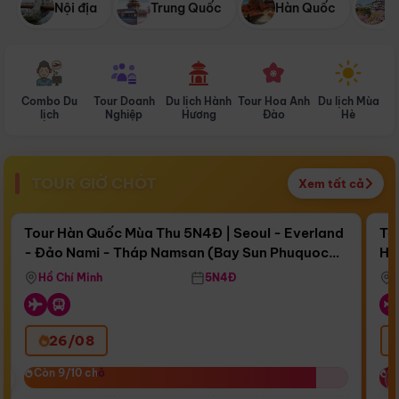
Nội địa
Trung Quốc
Hàn Quốc
N
Combo Du
Tour Doanh
Du lịch Hành
Tour Hoa Anh
Du lịch Mùa
D
lịch
Nghiệp
Hương
Đào
Hè
TOUR GIỜ CHÓT
Xem tất cả
Điểm nổi bật
Còn
17 ngày 05:56:47
Cò
Tour Hàn Quốc Mùa Thu 5N4Đ | Seoul - Everland
To
- Đảo Nami - Tháp Namsan (Bay Sun Phuquoc
Hò
Bay Sun Phuquoc Airways
Tặ
Airways)
Aq
Hồ Chí Minh
5N4Đ
26/08
‹
Còn 9/10 chỗ
Còn 9/10 chỗ
C
C