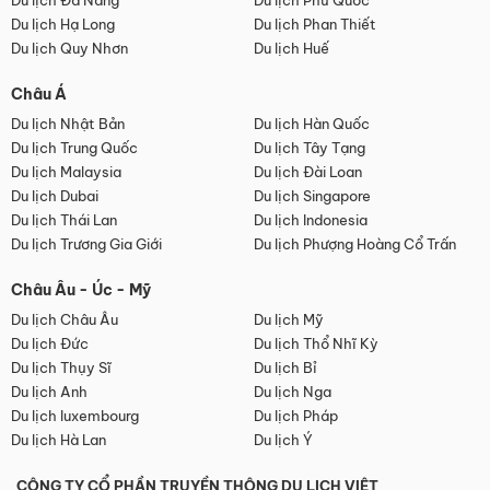
Du lịch Đà Nẵng
Du lịch Phú Quốc
Du lịch Hạ Long
Du lịch Phan Thiết
Du lịch Quy Nhơn
Du lịch Huế
Châu Á
Du lịch Nhật Bản
Du lịch Hàn Quốc
Du lịch Trung Quốc
Du lịch Tây Tạng
Du lịch Malaysia
Du lịch Đài Loan
Du lịch Dubai
Du lịch Singapore
Du lịch Thái Lan
Du lịch Indonesia
Du lịch Trương Gia Giới
Du lịch Phượng Hoàng Cổ Trấn
Châu Âu - Úc - Mỹ
Du lịch Châu Âu
Du lịch Mỹ
Du lịch Đức
Du lịch Thổ Nhĩ Kỳ
Du lịch Thụy Sĩ
Du lịch Bỉ
Du lịch Anh
Du lịch Nga
Du lịch luxembourg
Du lịch Pháp
Du lịch Hà Lan
Du lịch Ý
CÔNG TY CỔ PHẦN TRUYỀN THÔNG DU LỊCH VIỆT