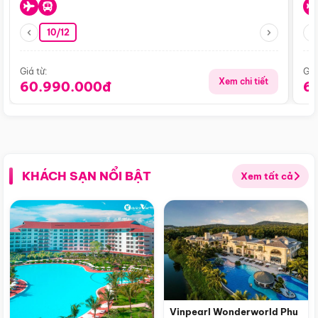
10/12
Giá từ:
Giá
Xem chi tiết
60.990.000đ
6
KHÁCH SẠN NỔI BẬT
Xem tất cả
Vinpearl Wonderworld Phu