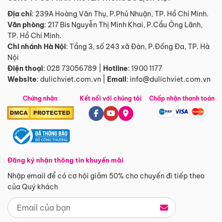
Địa chỉ
: 239A Hoàng Văn Thụ, P.Phú Nhuận, TP. Hồ Chí Minh.
Văn phòng
:
217 Bis Nguyễn Thị Minh Khai, P.Cầu Ông Lãnh,
TP. Hồ Chí Minh.
Chi nhánh Hà Nội
:
Tầng 3, số 243 xã Đàn, P.Đống Đa, TP. Hà
Nội
Điện thoại
:
028 73056789
|
Hotline
:
1900 1177
Website
:
dulichviet.com.vn
|
Email
:
info@dulichviet.com.vn
Chứng nhận
Kết nối với chúng tôi
Chấp nhận thanh toán
Đăng ký nhận thông tin khuyến mãi
Nhập email để có cơ hội giảm 50% cho chuyến đi tiếp theo
của Quý khách