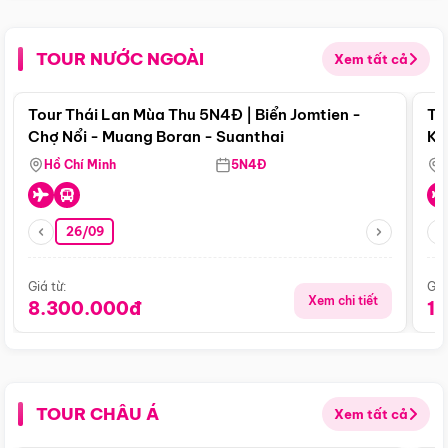
TOUR NƯỚC NGOÀI
Xem tất cả
Điểm nổi bật
Tour Thái Lan Mùa Thu 5N4Đ | Biển Jomtien -
To
Chợ Nổi - Muang Boran - Suanthai
Ku
Si
Hồ Chí Minh
5N4Đ
26/09
Giá từ:
Giá
Xem chi tiết
8.300.000đ
1
TOUR CHÂU Á
Xem tất cả
Điểm nổi bật