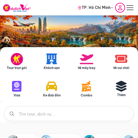
TP. Hồ Chí Minh
Tour trọn gói
Khách sạn
Vé máy bay
Vé vui chơi
Thêm
Visa
Xe đưa đón
Combo