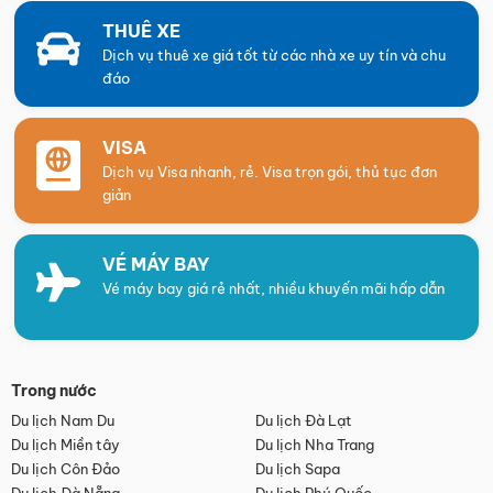
THUÊ XE
Dịch vụ thuê xe giá tốt từ các nhà xe uy tín và chu
đáo
VISA
Dịch vụ Visa nhanh, rẻ. Visa trọn gói, thủ tục đơn
giản
VÉ MÁY BAY
Vé máy bay giá rẻ nhất, nhiều khuyến mãi hấp dẫn
Trong nước
Du lịch Nam Du
Du lịch Đà Lạt
Du lịch Miền tây
Du lịch Nha Trang
Du lịch Côn Đảo
Du lịch Sapa