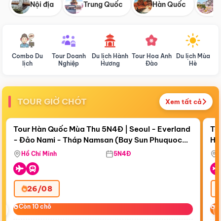
Nội địa
Trung Quốc
Hàn Quốc
N
Combo Du
Tour Doanh
Du lịch Hành
Tour Hoa Anh
Du lịch Mùa
D
lịch
Nghiệp
Hương
Đào
Hè
TOUR GIỜ CHÓT
Xem tất cả
Điểm nổi bật
Còn
18 ngày 23:24:20
Cò
Tour Hàn Quốc Mùa Thu 5N4Đ | Seoul - Everland
To
- Đảo Nami - Tháp Namsan (Bay Sun Phuquoc
Hò
Tặ
Airways)
Aq
Hồ Chí Minh
5N4Đ
26/08
‹
Còn 10 chỗ
Còn 10 chỗ
C
C