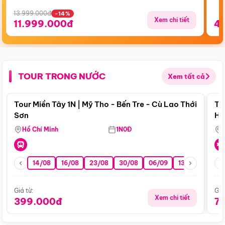
13.999.000đ
-14%
Xem chi tiết
11.999.000đ
4
TOUR TRONG NƯỚC
Xem tất cả
Điểm nổi bật
Tour Miền Tây 1N | Mỹ Tho - Bến Tre - Cù Lao Thới
To
Sơn
Hu
Hồ Chí Minh
1N0Đ
14/08
16/08
23/08
30/08
06/09
13/09
20/0
Giá từ:
Giá
Xem chi tiết
399.000đ
7