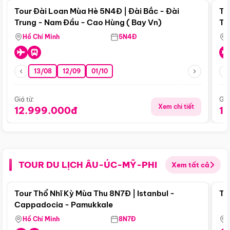
Tour Đài Loan Mùa Hè 5N4Đ | Đài Bắc - Đài
To
Trung - Nam Đầu - Cao Hùng ( Bay Vn)
Tr
Hồ Chí Minh
5N4Đ
13/08
12/09
01/10
Giá từ:
Giá
Xem chi tiết
12.999.000đ
1
TOUR DU LỊCH ÂU-ÚC-MỸ-PHI
Xem tất cả
Điểm nổi bật
Tour Thổ Nhĩ Kỳ Mùa Thu 8N7Đ | Istanbul -
To
Cappadocia - Pamukkale
Hồ Chí Minh
8N7Đ