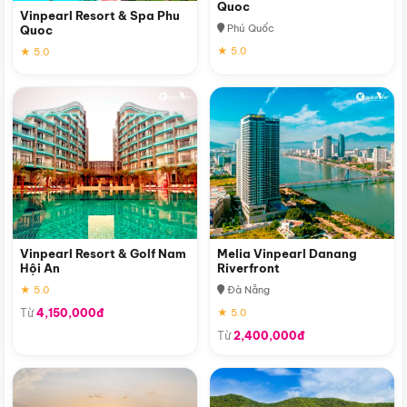
Quoc
Vinpearl Resort & Spa Phu
Phú Quốc
Quoc
★ 5.0
★ 5.0
Vinpearl Resort & Golf Nam
Melia Vinpearl Danang
Hội An
Riverfront
★ 5.0
Đà Nẵng
Từ
4,150,000đ
★ 5.0
Từ
2,400,000đ