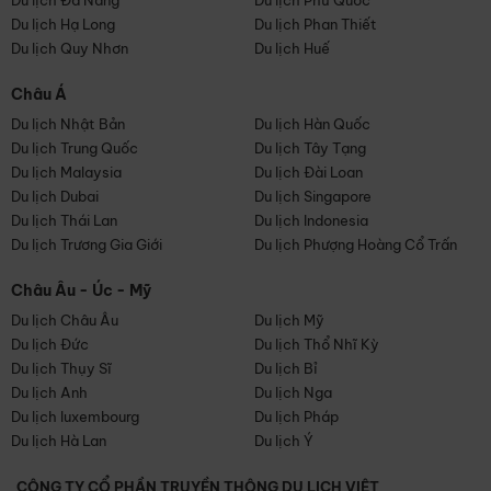
Du lịch Đà Nẵng
Du lịch Phú Quốc
Du lịch Hạ Long
Du lịch Phan Thiết
Du lịch Quy Nhơn
Du lịch Huế
Châu Á
Du lịch Nhật Bản
Du lịch Hàn Quốc
Du lịch Trung Quốc
Du lịch Tây Tạng
Du lịch Malaysia
Du lịch Đài Loan
Du lịch Dubai
Du lịch Singapore
Du lịch Thái Lan
Du lịch Indonesia
Du lịch Trương Gia Giới
Du lịch Phượng Hoàng Cổ Trấn
Châu Âu - Úc - Mỹ
Du lịch Châu Âu
Du lịch Mỹ
Du lịch Đức
Du lịch Thổ Nhĩ Kỳ
Du lịch Thụy Sĩ
Du lịch Bỉ
Du lịch Anh
Du lịch Nga
Du lịch luxembourg
Du lịch Pháp
Du lịch Hà Lan
Du lịch Ý
CÔNG TY CỔ PHẦN TRUYỀN THÔNG DU LỊCH VIỆT