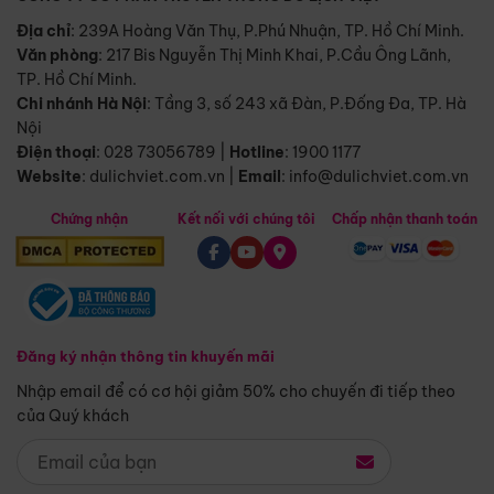
Địa chỉ
: 239A Hoàng Văn Thụ, P.Phú Nhuận, TP. Hồ Chí Minh.
Văn phòng
:
217 Bis Nguyễn Thị Minh Khai, P.Cầu Ông Lãnh,
TP. Hồ Chí Minh.
Chi nhánh Hà Nội
:
Tầng 3, số 243 xã Đàn, P.Đống Đa, TP. Hà
Nội
Điện thoại
:
028 73056789
|
Hotline
:
1900 1177
Website
:
dulichviet.com.vn
|
Email
:
info@dulichviet.com.vn
Chứng nhận
Kết nối với chúng tôi
Chấp nhận thanh toán
Đăng ký nhận thông tin khuyến mãi
Nhập email để có cơ hội giảm 50% cho chuyến đi tiếp theo
của Quý khách