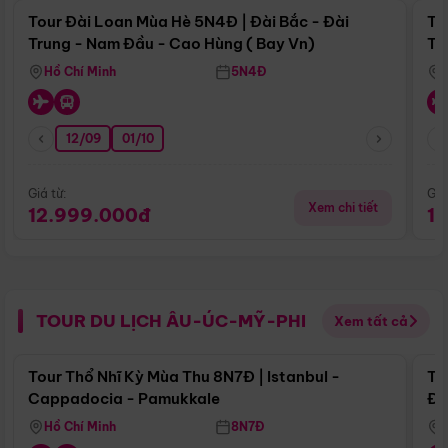
Tour Đài Loan Mùa Hè 5N4Đ | Đài Bắc - Đài
To
Trung - Nam Đầu - Cao Hùng ( Bay Vn)
Tr
Hồ Chí Minh
5N4Đ
12/09
01/10
Giá từ:
Giá
Xem chi tiết
12.999.000đ
1
TOUR DU LỊCH ÂU-ÚC-MỸ-PHI
Xem tất cả
Điểm nổi bật
Tour Thổ Nhĩ Kỳ Mùa Thu 8N7Đ | Istanbul -
To
Cappadocia - Pamukkale
Đế
Hồ Chí Minh
8N7Đ