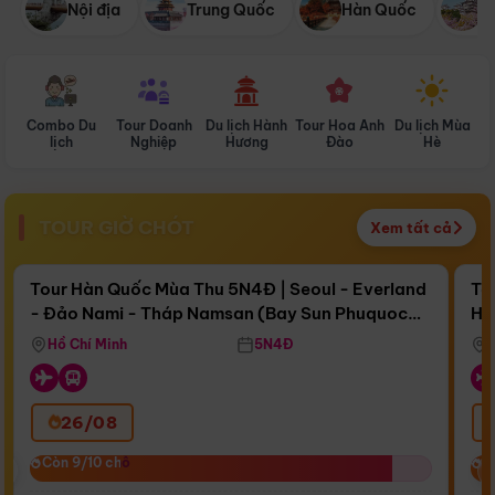
Nội địa
Trung Quốc
Hàn Quốc
N
Combo Du
Tour Doanh
Du lịch Hành
Tour Hoa Anh
Du lịch Mùa
D
lịch
Nghiệp
Hương
Đào
Hè
TOUR GIỜ CHÓT
Xem tất cả
Điểm nổi bật
Còn
16 ngày 12:22:44
Cò
Tour Hàn Quốc Mùa Thu 5N4Đ | Seoul - Everland
To
- Đảo Nami - Tháp Namsan (Bay Sun Phuquoc
Hò
Bay Sun Phuquoc Airways
Tặ
Airways)
Aq
Hồ Chí Minh
5N4Đ
26/08
‹
Còn 9/10 chỗ
Còn 9/10 chỗ
C
C