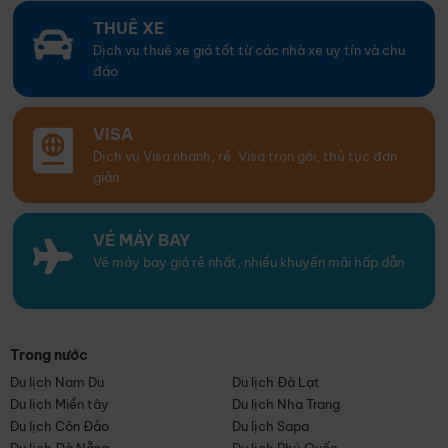
THUÊ XE
Dịch vụ thuê xe giá tốt từ các nhà xe uy tín và chu
đáo
VISA
Dịch vụ Visa nhanh, rẻ. Visa trọn gói, thủ tục đơn
giản
VÉ MÁY BAY
Vé máy bay giá rẻ nhất, nhiều khuyến mãi hấp dẫn
Trong nước
Du lịch Nam Du
Du lịch Đà Lạt
Du lịch Miền tây
Du lịch Nha Trang
Du lịch Côn Đảo
Du lịch Sapa