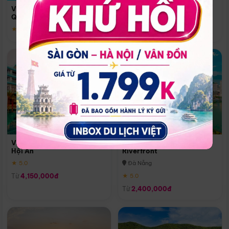
Quoc
Vinpearl Resort & Spa Phu
Phú Quốc
Quoc
★ 5.0
★ 5.0
Vinpearl Resort & Golf Nam
Melia Vinpearl Danang
Hội An
Riverfront
★ 5.0
Đà Nẵng
Từ
4,150,000đ
★ 5.0
Từ
2,400,000đ