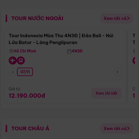
TOUR NƯỚC NGOÀI
Xem tất cả
Điểm nổi bật
Tour Indonesia Mùa Thu 4N3Đ | Đảo Bali - Núi
To
Lửa Batur - Làng Penglipuran
Tr
Hồ Chí Minh
4N3Đ
07/11
Giá từ:
Giá
Xem chi tiết
12.190.000đ
1
TOUR CHÂU Á
Xem tất cả
Điểm nổi bật