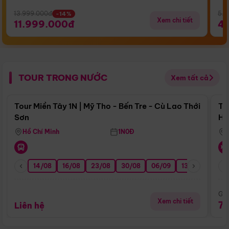
13.999.000đ
5.5
-14%
Xem chi tiết
11.999.000đ
4
TOUR TRONG NƯỚC
Xem tất cả
Điểm nổi bật
Tour Miền Tây 1N | Mỹ Tho - Bến Tre - Cù Lao Thới
To
Sơn
Hu
Hồ Chí Minh
1N0Đ
14/08
16/08
23/08
30/08
06/09
13/09
20/0
Giá
Xem chi tiết
7
Liên hệ