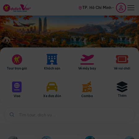
TP. Hồ Chí Minh
Tour trọn gói
Khách sạn
Vé máy bay
Vé vui chơi
Thêm
Visa
Xe đưa đón
Combo