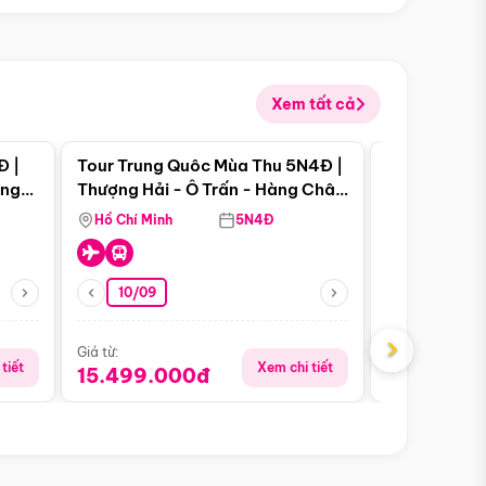
Xem tất cả
 bật
Điểm nổi bật
Đ |
Tour Trung Quôc Mùa Thu 5N4Đ |
Tour Trung
àng
Thượng Hải - Ô Trấn - Hàng Châu
| Thành Đô 
(Tour Không Shopping)
Viên Gấu Tr
Hồ Chí Minh
5N4Đ
Hồ Chí Minh
10/09
23/08
›
Giá từ:
Giá từ:
tiết
Xem chi tiết
15.499.000đ
16.999.0