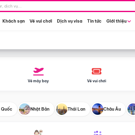
Điểm khởi hành
Tháng khở
Hồ Chí Minh
Bất kỳ 
Khách sạn
Vé vui chơi
Dịch vụ visa
Tin tức
Giới thiệu
Vé máy bay
Vé vui chơi
 Quốc
Nhật Bản
Thái Lan
Châu Âu