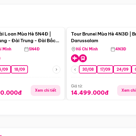
Điểm nổi bật
Điểm nổi
ài Loan Mùa Hè 5N4Đ |
Tour Brunei Mùa Hè 4N3Đ | B
ng - Đài Trung - Đài Bắc
Darussalam
j)
í Minh
5N4Đ
Hồ Chí Minh
4N3Đ
4/09
18/09
30/08
17/09
24/09
Giá từ:
Xem chi tiết
Xem chi 
90.000đ
14.499.000đ