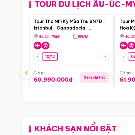
TOUR DU LỊCH ÂU-ÚC-M
Điểm nổi bật
Tour Thổ Nhĩ Kỳ Mùa Thu 8N7Đ |
Tour M
Istanbul - Cappadocia -
Hoa Kỳ
Pamukkale
Hồ Chí Minh
8N7Đ
Hồ Ch
10/12
0
‹
Giá từ:
Giá từ:
Xem chi tiết
60.990.000đ
61.9
KHÁCH SẠN NỔI BẬT