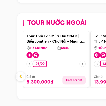
TOUR NƯỚC NGOÀI
Điểm nổi bật
Tour Thái Lan Mùa Thu 5N4Đ |
Tour M
Biển Jomtien - Chợ Nổi - Muang
Thu 4N
Boran - Suanthai
Malacc
Hồ Chí Minh
5N4Đ
Hồ Ch
Singa
26/09
1
‹
Giá từ:
Giá từ:
Xem chi tiết
8.300.000đ
13.9