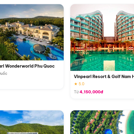
arl Wonderworld Phu Quoc
Quốc
Vinpearl Resort & Golf Nam 
★ 5.0
Từ
4,150,000đ