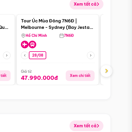
Xem tất cả
 bật
Điểm nổi bật
Tour Úc Mùa Đông 7N6Đ |
Tour Nam Ph
 Quan
Melbourne - Sydney (Bay Jestar
Cape Town -
Airways)
Bàn - Johan
Hồ Chí Minh
7N6Đ
Hồ Chí Minh
Safari - Lo
28/08
28/08
›
Giá từ:
Giá từ:
tiết
Xem chi tiết
47.990.000đ
88.900.0
Xem tất cả