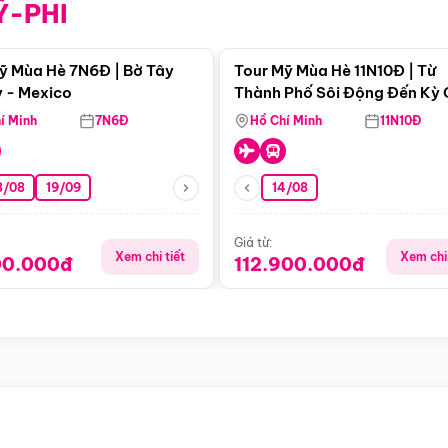
Ỹ-PHI
Điểm nổi bật
Điểm nổi
ỹ Mùa Hè 7N6Đ | Bờ Tây
Tour Mỹ Mùa Hè 11N10Đ | Từ
 - Mexico
Thành Phố Sôi Động Đến Kỳ
Thiên Nhiên Mỹ
í Minh
7N6Đ
Hồ Chí Minh
11N10Đ
8/08
19/09
14/08
Giá từ:
Xem chi tiết
Xem chi 
00.000đ
112.900.000đ