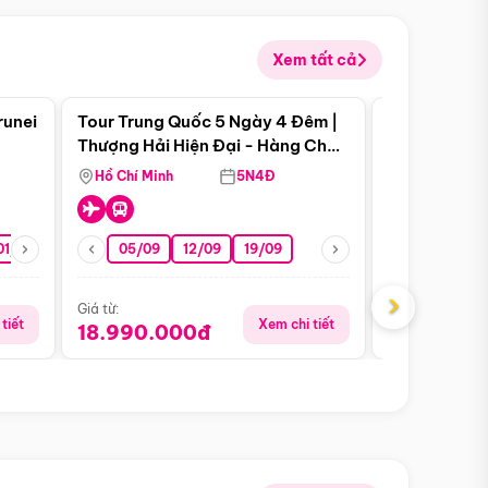
Xem tất cả
 bật
Điểm nổi bật
runei
Tour Trung Quốc 5 Ngày 4 Đêm |
Tour Trung 
Tour Hè
Thượng Hải Hiện Đại - Hàng Châu
Ân Thi - Trư
Nên Thơ - Ô Trấn Cổ Kính
Hồ Chí Minh
5N4Đ
Hồ Chí Minh
01/10
15/10
29/10
05/09
12/09
19/09
07/08
›
Giá từ:
Giá từ:
tiết
Xem chi tiết
18.990.000đ
16.990.0