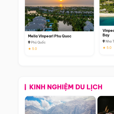
Vinpea
Bay
Melia Vinpearl Phu Quoc
Nha T
Phú Quốc
★ 5.0
★ 5.0
KINH NGHIỆM DU LỊCH