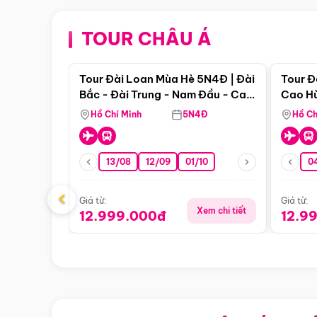
TOUR CHÂU Á
Điểm nổi bật
Tour Đài Loan Mùa Hè 5N4Đ | Đài
Tour Đ
Bắc - Đài Trung - Nam Đầu - Cao
Cao Hù
Hùng ( Bay Vn)
(Bay V
Hồ Chí Minh
5N4Đ
Hồ Ch
13/08
12/09
01/10
0
‹
Giá từ:
Giá từ:
Xem chi tiết
12.999.000đ
12.9