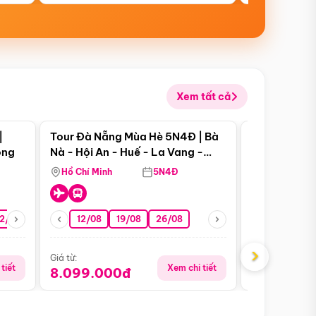
Xem tất cả
 bật
Điểm nổi bật
|
Tour Đà Nẵng Mùa Hè 5N4Đ | Bà
Tour Đà Nẵn
ong
Nà - Hội An - Huế - La Vang -
Nà - Hội An
Động Thiên Đường
Nha
Hồ Chí Minh
5N4Đ
Hồ Chí Minh
2/08
26/08
05/09
12/08
19/08
09/09
26/08
12/09
13/08
›
Giá từ:
Giá từ:
tiết
Xem chi tiết
8.099.000đ
6.899.00