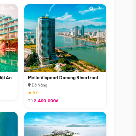
Hội An
Melia Vinpearl Danang Riverfront
Đà Nẵng
★ 5.0
Từ
2,400,000đ