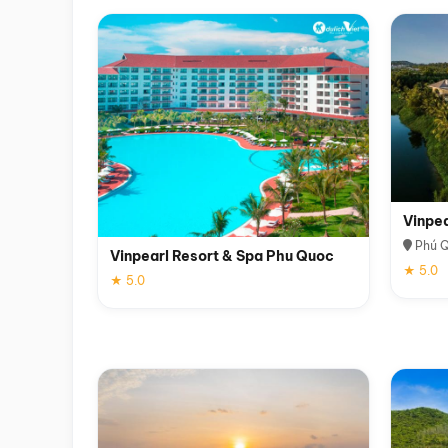
Vinpe
Phú 
Vinpearl Resort & Spa Phu Quoc
★ 5.0
★ 5.0