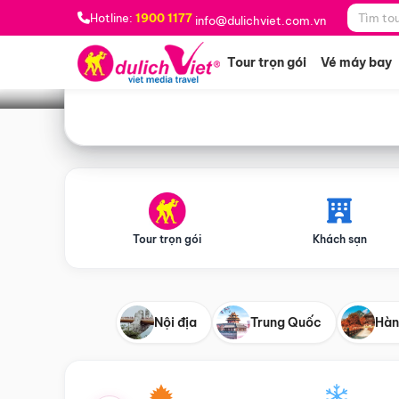
Bạn muốn đi đâu?
*
Hotline:
1900 1177
info@dulichviet.com.vn
Tour trọn gói
Vé máy bay
Tour trọn gói
Khách sạn
Nội địa
Trung Quốc
Hàn