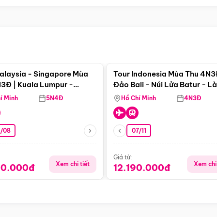
Điểm nổi bật
Điểm nổi
alaysia - Singapore Mùa
Tour Indonesia Mùa Thu 4N3
3Đ | Kuala Lumpur -
Đảo Bali - Núi Lửa Batur - L
a - Johor Baru -
Penglipuran
í Minh
5N4Đ
Hồ Chí Minh
4N3Đ
pore
3/08
07/11
Giá từ:
Xem chi tiết
Xem chi 
90.000đ
12.190.000đ