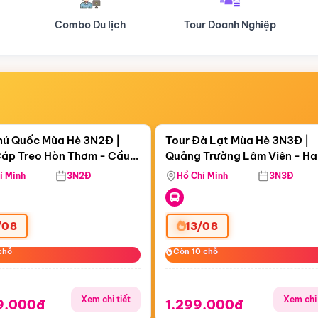
Tour Doanh Nghiệp
Du lịch Hành Hương
Điểm nổi bật
Điểm nổi
ngày 00:58:30
Còn
06 ngày 00:58:30
hú Quốc Mùa Hè 3N2Đ |
Tour Đà Lạt Mùa Hè 3N3Đ |
áp Treo Hòn Thơm - Cầu
Quảng Trường Lâm Viên - H
áp Treo Hòn Thơm
Công Viên Nước Aquatopia
Hill - Puppy Farm
í Minh
3N2Đ
Hồ Chí Minh
3N3Đ
/08
13/08
chỗ
chỗ
Còn 10 chỗ
Còn 10 chỗ
Xem chi tiết
Xem chi 
9.000đ
1.299.000đ