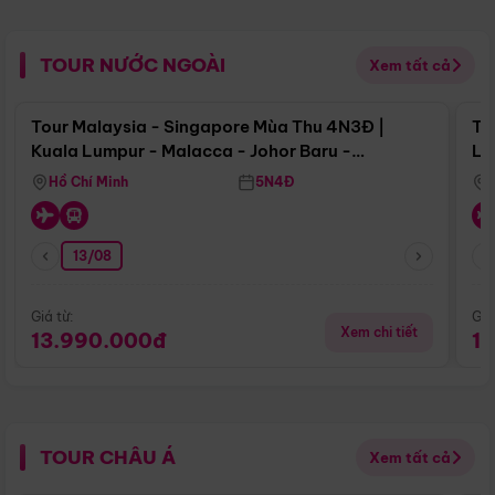
TOUR NƯỚC NGOÀI
Xem tất cả
Điểm nổi bật
Tour Malaysia - Singapore Mùa Thu 4N3Đ |
To
Kuala Lumpur - Malacca - Johor Baru -
Lử
Singapore
Hồ Chí Minh
5N4Đ
13/08
Giá từ:
Giá
Xem chi tiết
13.990.000đ
1
TOUR CHÂU Á
Xem tất cả
Điểm nổi bật