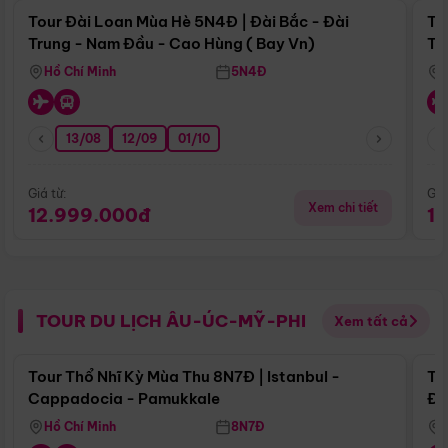
Tour Đài Loan Mùa Hè 5N4Đ | Đài Bắc - Đài
To
Trung - Nam Đầu - Cao Hùng ( Bay Vn)
Tr
Hồ Chí Minh
5N4Đ
13/08
12/09
01/10
Giá từ:
Giá
Xem chi tiết
12.999.000đ
1
TOUR DU LỊCH ÂU-ÚC-MỸ-PHI
Xem tất cả
Điểm nổi bật
Tour Thổ Nhĩ Kỳ Mùa Thu 8N7Đ | Istanbul -
To
Cappadocia - Pamukkale
Đế
Hồ Chí Minh
8N7Đ