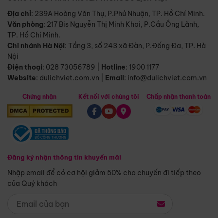
Địa chỉ
: 239A Hoàng Văn Thụ, P.Phú Nhuận, TP. Hồ Chí Minh.
Văn phòng
:
217 Bis Nguyễn Thị Minh Khai, P.Cầu Ông Lãnh,
TP. Hồ Chí Minh.
Chi nhánh Hà Nội
:
Tầng 3, số 243 xã Đàn, P.Đống Đa, TP. Hà
Nội
Điện thoại
:
028 73056789
|
Hotline
:
1900 1177
Website
:
dulichviet.com.vn
|
Email
:
info@dulichviet.com.vn
Chứng nhận
Kết nối với chúng tôi
Chấp nhận thanh toán
Đăng ký nhận thông tin khuyến mãi
Nhập email để có cơ hội giảm 50% cho chuyến đi tiếp theo
của Quý khách