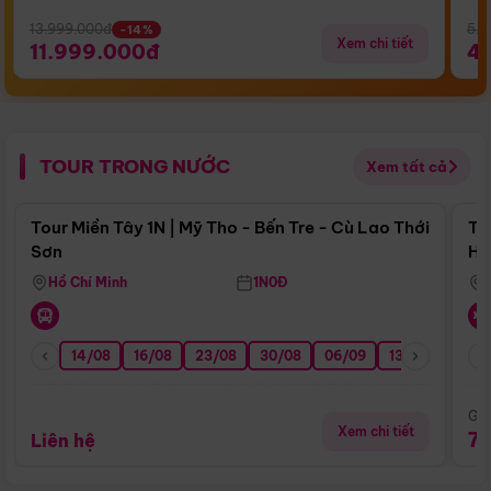
13.999.000đ
5.5
-14%
Xem chi tiết
11.999.000đ
4
TOUR TRONG NƯỚC
Xem tất cả
Điểm nổi bật
Tour Miền Tây 1N | Mỹ Tho - Bến Tre - Cù Lao Thới
To
Sơn
Hu
Hồ Chí Minh
1N0Đ
14/08
16/08
23/08
30/08
06/09
13/09
20/0
Giá
Xem chi tiết
7
Liên hệ