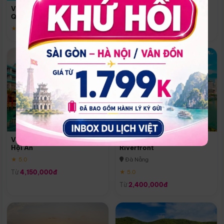
Quoc
Vinpearl Resort & Spa Phu
Phú Quốc
Quoc
★ 5.0
★ 5.0
Vinpearl Resort & Golf Nam
Melia Vinpearl Danang
Hội An
Riverfront
★ 5.0
Đà Nẵng
Từ
4,150,000đ
★ 5.0
Từ
2,400,000đ