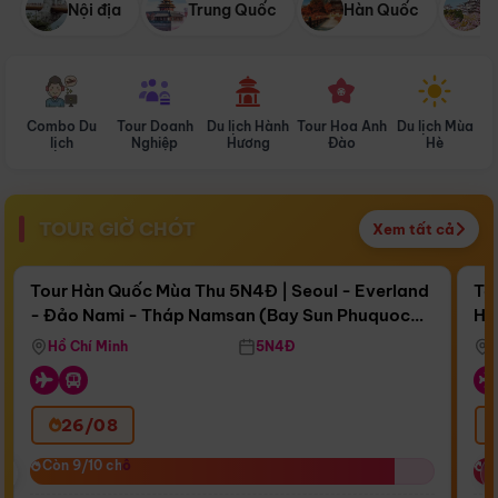
Nội địa
Trung Quốc
Hàn Quốc
N
Combo Du
Tour Doanh
Du lịch Hành
Tour Hoa Anh
Du lịch Mùa
D
lịch
Nghiệp
Hương
Đào
Hè
TOUR GIỜ CHÓT
Xem tất cả
Điểm nổi bật
Còn
17 ngày 12:25:05
Cò
Tour Hàn Quốc Mùa Thu 5N4Đ | Seoul - Everland
To
- Đảo Nami - Tháp Namsan (Bay Sun Phuquoc
Hò
Bay Sun Phuquoc Airways
Tặ
Airways)
Aq
Hồ Chí Minh
5N4Đ
26/08
‹
Còn 9/10 chỗ
Còn 9/10 chỗ
C
C