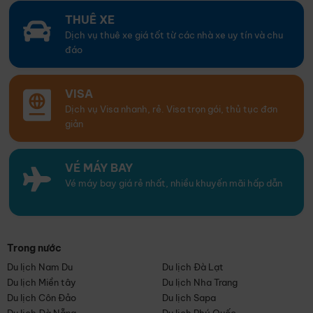
THUÊ XE
Dịch vụ thuê xe giá tốt từ các nhà xe uy tín và chu
đáo
VISA
Dịch vụ Visa nhanh, rẻ. Visa trọn gói, thủ tục đơn
giản
VÉ MÁY BAY
Vé máy bay giá rẻ nhất, nhiều khuyến mãi hấp dẫn
Trong nước
Du lịch Nam Du
Du lịch Đà Lạt
Du lịch Miền tây
Du lịch Nha Trang
Du lịch Côn Đảo
Du lịch Sapa