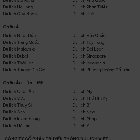
Du lịch Đà Nẵng
Du lịch Phú Quốc
Du lịch Hạ Long
Du lịch Phan Thiết
Du lịch Quy Nhơn
Du lịch Huế
Châu Á
Du lịch Nhật Bản
Du lịch Hàn Quốc
Du lịch Trung Quốc
Du lịch Tây Tạng
Du lịch Malaysia
Du lịch Đài Loan
Du lịch Dubai
Du lịch Singapore
Du lịch Thái Lan
Du lịch Indonesia
Du lịch Trương Gia Giới
Du lịch Phượng Hoàng Cổ Trấn
Châu Âu - Úc - Mỹ
Du lịch Châu Âu
Du lịch Mỹ
Du lịch Đức
Du lịch Thổ Nhĩ Kỳ
Du lịch Thụy Sĩ
Du lịch Bỉ
Du lịch Anh
Du lịch Nga
Du lịch luxembourg
Du lịch Pháp
Du lịch Hà Lan
Du lịch Ý
CÔNG TY CỔ PHẦN TRUYỀN THÔNG DU LỊCH VIỆT