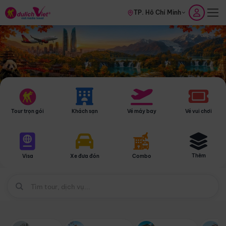
TP. Hồ Chí Minh
Tour trọn gói
Khách sạn
Vé máy bay
Vé vui chơi
Thêm
Visa
Xe đưa đón
Combo