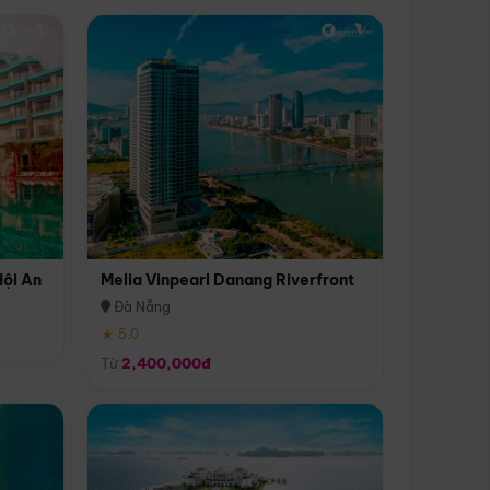
Hội An
Melia Vinpearl Danang Riverfront
Đà Nẵng
★ 5.0
Từ
2,400,000đ