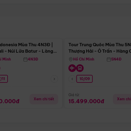
Điểm nổi bật
Điểm nổi
ndonesia Mùa Thu 4N3Đ |
Tour Trung Quôc Mùa Thu 5N
li - Núi Lửa Batur - Làng
Thượng Hải - Ô Trấn - Hàng
puran
(Tour Không Shopping)
í Minh
4N3Đ
Hồ Chí Minh
5N4Đ
/11
10/09
Giá từ:
Xem chi tiết
Xem chi 
90.000đ
15.499.000đ