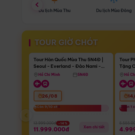
ùa Thu
Du lịch Mùa Đông
Combo Du lịch
TOUR GIỜ CHÓT
Điểm nổi bật
Còn
17 ngày 15:02:20
Còn
05 
Tour Hàn Quốc Mùa Thu 5N4Đ |
Tour P
Seoul - Everland - Đảo Nami -
Tặng C
Bay Sun Phuquoc Airways
Tặng C
Tháp Namsan (Bay Sun Phuquoc
Hôn - 
Hồ Chí Minh
5N4Đ
Hồ Ch
Airways)
26/08
14
Còn 9/10 chỗ
Còn 9/10 chỗ
Còn 1 
Còn 1 
‹
13.999.000đ
5.555.0
-14%
Xem chi tiết
11.999.000đ
4.99