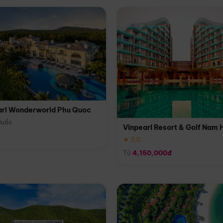
arl Wonderworld Phu Quoc
Quốc
Vinpearl Resort & Golf Nam 
★ 5.0
Từ
4,150,000đ