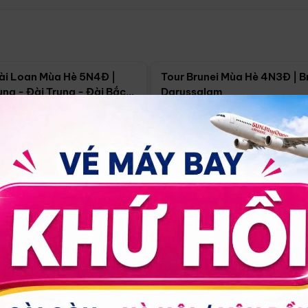
Điểm nổi bật
Điểm nổi
ài Loan Mùa Hè 5N4Đ |
Tour Brunei Mùa Hè 4N3Đ | B
ng - Đài Trung - Đài Bắc
Darussalam
j)
í Minh
5N4Đ
Hồ Chí Minh
4N3Đ
4/09
18/09
30/08
17/09
24/09
Giá từ:
Xem chi tiết
Xem chi 
90.000đ
14.499.000đ