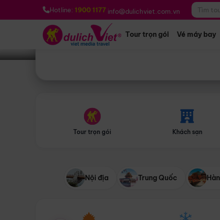
Bạn muốn đi đâu?
*
Hotline:
1900 1177
info@dulichviet.com.vn
Tour trọn gói
Vé máy bay
Tour trọn gói
Khách sạn
Nội địa
Trung Quốc
Hàn