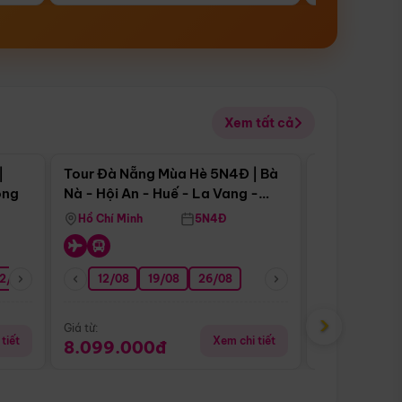
Xem tất cả
 bật
Điểm nổi bật
|
Tour Đà Nẵng Mùa Hè 5N4Đ | Bà
Tour Đà Nẵn
ong
Nà - Hội An - Huế - La Vang -
Nà - Hội An
Động Thiên Đường
Nha
Hồ Chí Minh
5N4Đ
Hồ Chí Minh
2/08
26/08
05/09
12/08
19/08
09/09
26/08
12/09
13/08
›
Giá từ:
Giá từ:
tiết
Xem chi tiết
8.099.000đ
6.899.00