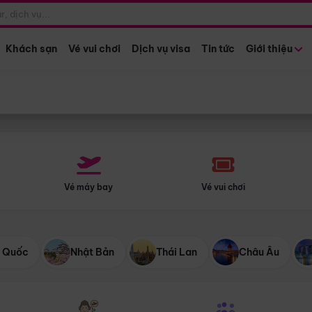
Điểm khởi hành
Tháng khở
Hồ Chí Minh
Bất kỳ 
Khách sạn
Vé vui chơi
Dịch vụ visa
Tin tức
Giới thiệu
Vé máy bay
Vé vui chơi
 Quốc
Nhật Bản
Thái Lan
Châu Âu