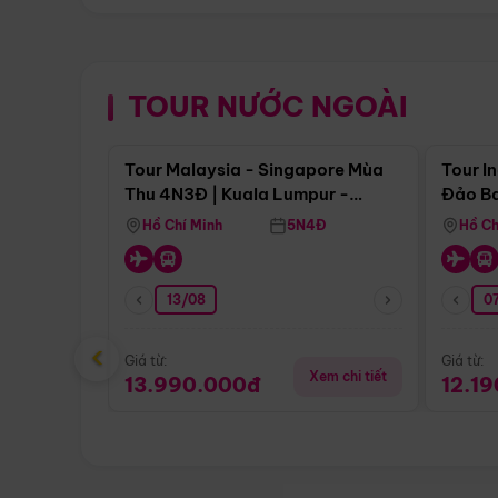
TOUR NƯỚC NGOÀI
Điểm nổi bật
Tour Malaysia - Singapore Mùa
Tour I
Thu 4N3Đ | Kuala Lumpur -
Đảo Ba
Malacca - Johor Baru -
Pengli
Hồ Chí Minh
5N4Đ
Hồ Ch
Singapore
13/08
07
‹
Giá từ:
Giá từ:
Xem chi tiết
13.990.000đ
12.1