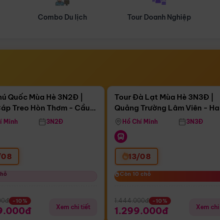
Tour Doanh Nghiệp
Du lịch Hành Hương
Điểm nổi bật
Điểm nổi
ngày 15:02:20
Còn
04 ngày 15:02:20
hú Quốc Mùa Hè 3N2Đ |
Tour Đà Lạt Mùa Hè 3N3Đ |
áp Treo Hòn Thơm - Cầu
Quảng Trường Lâm Viên - H
áp Treo Hòn Thơm
Công Viên Nước Aquatopia
Hill - Puppy Farm
í Minh
3N2Đ
Hồ Chí Minh
3N3Đ
/08
13/08
chỗ
chỗ
Còn 10 chỗ
Còn 10 chỗ
00đ
1.444.000đ
-10%
-10%
Xem chi tiết
Xem chi 
9.000đ
1.299.000đ