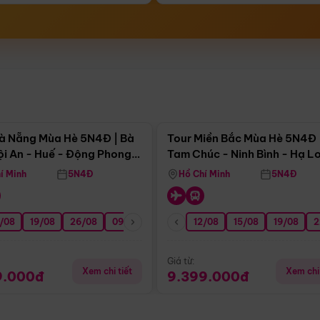
Điểm nổi bật
Điểm nổi
à Nẵng Mùa Hè 5N4Đ | Bà
Tour Miền Bắc Mùa Hè 5N4Đ 
ội An - Huế - Động Phong
Tam Chúc - Ninh Bình - Hạ L
í Minh
5N4Đ
Hồ Chí Minh
5N4Đ
/08
3/09
19/08
20/09
26/08
27/09
09/09
16/09
12/08
23/09
15/08
30/09
19/08
07/10
2
Giá từ:
Xem chi tiết
Xem chi 
9.000đ
9.399.000đ