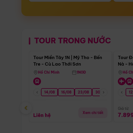
TOUR TRONG NƯỚC
Điểm nổi bật
Tour Miền Tây 1N | Mỹ Tho - Bến
Tour Đ
Tre - Cù Lao Thới Sơn
Nà - H
Nha
Hồ Chí Minh
1N0Đ
Hồ Ch
14/08
16/08
23/08
30/08
06/09
12
1
‹
Giá từ:
Xem chi tiết
7.89
Liên hệ