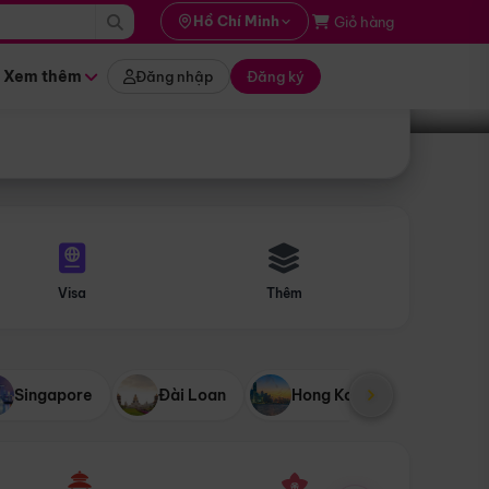
i hành
Hồ Chí Minh
Giỏ hàng
Tìm tour
tháng nào
Xem thêm
Đăng nhập
Đăng ký
Visa
Thêm
Singapore
Đài Loan
Hong Kong
Mỹ