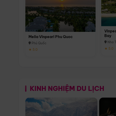
Vinpea
Bay
Melia Vinpearl Phu Quoc
Nha T
Phú Quốc
★ 5.0
★ 5.0
KINH NGHIỆM DU LỊCH