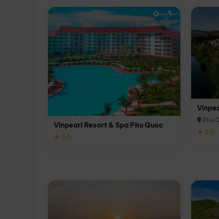
Vinpe
Phú 
Vinpearl Resort & Spa Phu Quoc
★ 5.0
★ 5.0