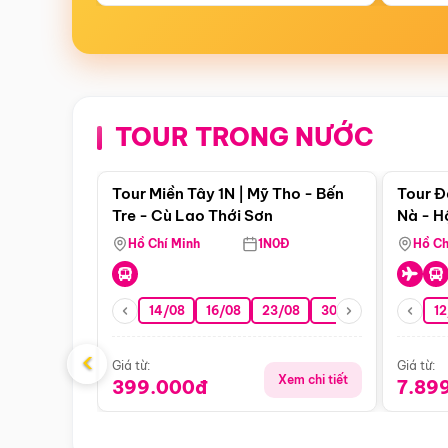
TOUR TRONG NƯỚC
Điểm nổi bật
Tour Miền Tây 1N | Mỹ Tho - Bến
Tour Đ
Tre - Cù Lao Thới Sơn
Nà - H
Nha
Hồ Chí Minh
1N0Đ
Hồ Ch
14/08
16/08
23/08
30/08
06/09
12
1
‹
Giá từ:
Giá từ:
Xem chi tiết
399.000đ
7.89