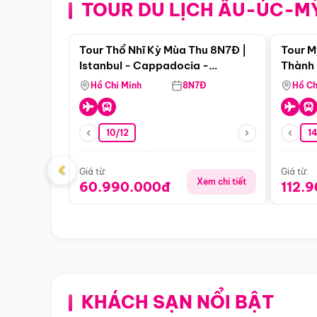
TOUR DU LỊCH ÂU-ÚC-M
Điểm nổi bật
Tour Thổ Nhĩ Kỳ Mùa Thu 8N7Đ |
Tour M
Istanbul - Cappadocia -
Thành 
Pamukkale
Thiên 
Hồ Chí Minh
8N7Đ
Hồ Ch
10/12
1
‹
Giá từ:
Giá từ:
Xem chi tiết
60.990.000đ
112.
KHÁCH SẠN NỔI BẬT