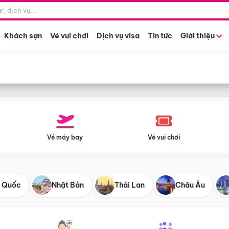
Điểm khởi hành
Tháng khở
Hồ Chí Minh
Bất kỳ 
Khách sạn
Vé vui chơi
Dịch vụ visa
Tin tức
Giới thiệu
Vé máy bay
Vé vui chơi
 Quốc
Nhật Bản
Thái Lan
Châu Âu