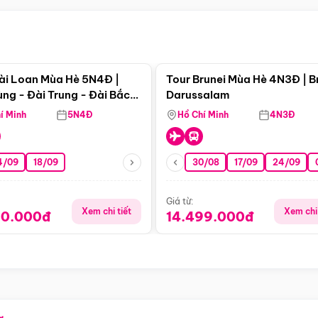
Điểm nổi bật
Điểm nổi
ài Loan Mùa Hè 5N4Đ |
Tour Brunei Mùa Hè 4N3Đ | B
ng - Đài Trung - Đài Bắc
Darussalam
j)
í Minh
5N4Đ
Hồ Chí Minh
4N3Đ
4/09
18/09
30/08
17/09
24/09
Giá từ:
Xem chi tiết
Xem chi 
90.000đ
14.499.000đ