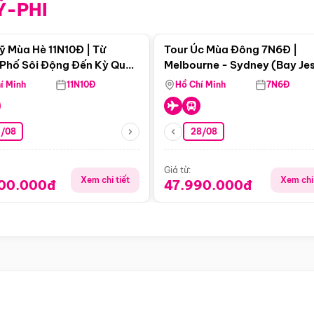
Ỹ-PHI
Điểm nổi bật
Điểm nổi
ỹ Mùa Hè 11N10Đ | Từ
Tour Úc Mùa Đông 7N6Đ |
Phố Sôi Động Đến Kỳ Quan
Melbourne - Sydney (Bay Je
Nhiên Mỹ
Airways)
í Minh
11N10Đ
Hồ Chí Minh
7N6Đ
4/08
28/08
Giá từ:
Xem chi tiết
Xem chi 
900.000đ
47.990.000đ