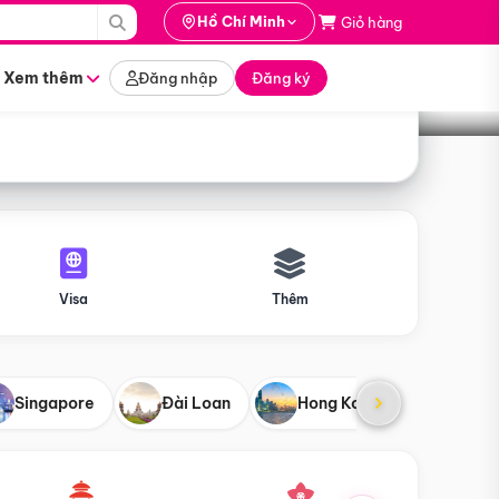
i hành
Hồ Chí Minh
Giỏ hàng
Tìm tour
tháng nào
Xem thêm
Đăng nhập
Đăng ký
Visa
Thêm
Singapore
Đài Loan
Hong Kong
Mỹ