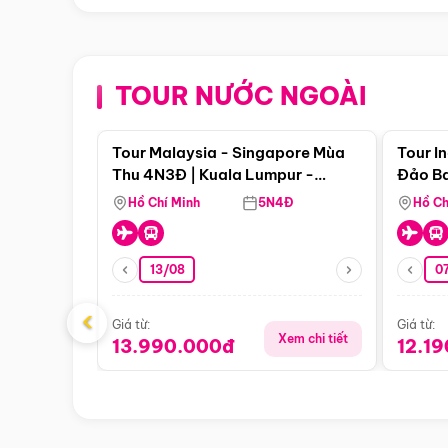
TOUR NƯỚC NGOÀI
Điểm nổi bật
Tour Malaysia - Singapore Mùa
Tour I
Thu 4N3Đ | Kuala Lumpur -
Đảo Ba
Malacca - Johor Baru -
Pengli
Hồ Chí Minh
5N4Đ
Hồ Ch
Singapore
13/08
07
‹
Giá từ:
Giá từ:
Xem chi tiết
13.990.000đ
12.1