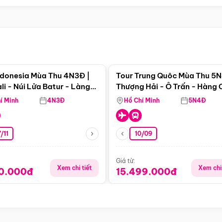
Điểm nổi bật
Điểm nổi
ndonesia Mùa Thu 4N3Đ |
Tour Trung Quôc Mùa Thu 5N
li - Núi Lửa Batur - Làng
Thượng Hải - Ô Trấn - Hàng
puran
(Tour Không Shopping)
í Minh
4N3Đ
Hồ Chí Minh
5N4Đ
/11
10/09
Giá từ:
Xem chi tiết
Xem chi 
90.000đ
15.499.000đ