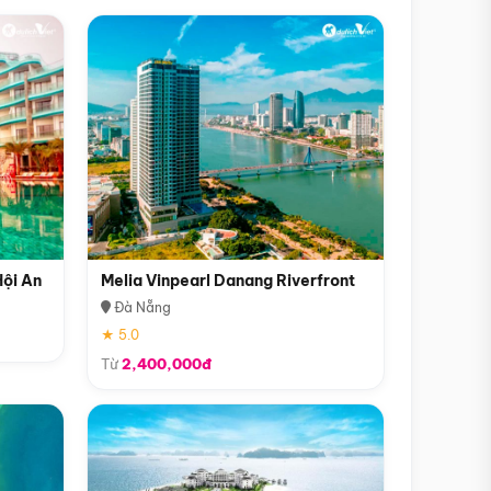
Hội An
Melia Vinpearl Danang Riverfront
Đà Nẵng
★ 5.0
Từ
2,400,000đ