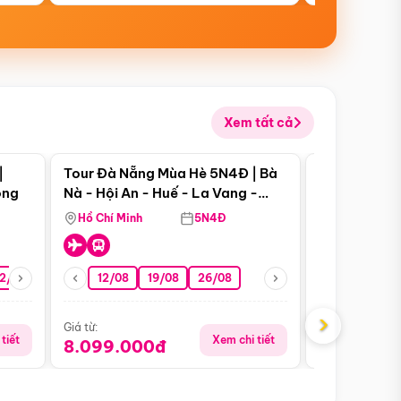
Xem tất cả
 bật
Điểm nổi bật
|
Tour Đà Nẵng Mùa Hè 5N4Đ | Bà
Tour Đà Nẵn
ong
Nà - Hội An - Huế - La Vang -
Nà - Hội An
Động Thiên Đường
Nha
Hồ Chí Minh
5N4Đ
Hồ Chí Minh
2/08
26/08
05/09
12/08
19/08
09/09
26/08
12/09
13/08
›
Giá từ:
Giá từ:
tiết
Xem chi tiết
8.099.000đ
6.899.00