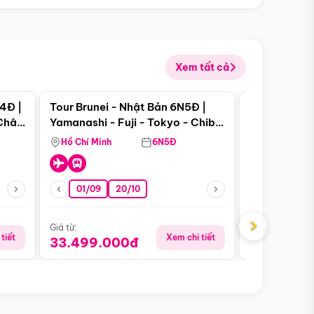
Xem tất cả
 bật
Điểm nổi bật
4Đ |
Tour Brunei - Nhật Bản 6N5Đ |
Tour Campu
 Châu
Yamanashi - Fuji - Tokyo - Chiba
Siem Reap -
- Freeday
Hồ Chí Minh
6N5Đ
Hồ Chí Minh
01/09
20/10
13/08
›
Giá từ:
Giá từ:
tiết
Xem chi tiết
33.499.000đ
5.650.00