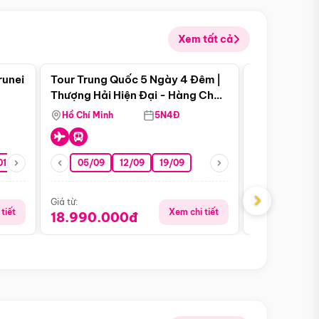
Xem tất cả
 bật
Điểm nổi bật
runei
Tour Trung Quốc 5 Ngày 4 Đêm |
Tour Trung 
Tour Hè
Thượng Hải Hiện Đại - Hàng Châu
Ân Thi - Trư
Nên Thơ - Ô Trấn Cổ Kính
Hồ Chí Minh
5N4Đ
Hồ Chí Minh
01/10
15/10
29/10
05/09
12/09
19/09
16/08
›
Giá từ:
Giá từ:
tiết
Xem chi tiết
18.990.000đ
16.990.0