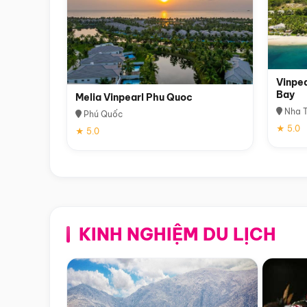
Vinpea
Bay
Melia Vinpearl Phu Quoc
Nha T
Phú Quốc
★ 5.0
★ 5.0
KINH NGHIỆM DU LỊCH