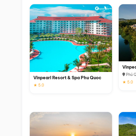
Vinpe
Phú 
Vinpearl Resort & Spa Phu Quoc
★ 5.0
★ 5.0