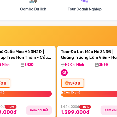
Tour Doanh Nghiệp
Du lịch Hành Hương
Điểm nổi bật
Điểm nổi
ngày 03:47:47
Còn
05 ngày 03:47:47
hú Quốc Mùa Hè 3N2Đ |
Tour Đà Lạt Mùa Hè 3N3Đ |
áp Treo Hòn Thơm - Cầu
Quảng Trường Lâm Viên - H
áp Treo Hòn Thơm
Công Viên Nước Aquatopia
Hill - Puppy Farm
í Minh
3N2Đ
Hồ Chí Minh
3N3Đ
/08
13/08
chỗ
chỗ
Còn 10 chỗ
Còn 10 chỗ
00đ
1.444.000đ
-10%
-10%
Xem chi tiết
Xem chi 
9.000đ
1.299.000đ