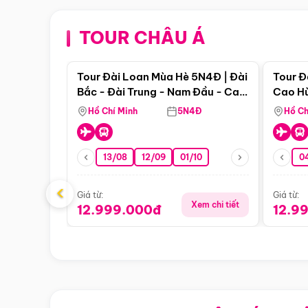
TOUR CHÂU Á
Điểm nổi bật
Tour Đài Loan Mùa Hè 5N4Đ | Đài
Tour Đ
Bắc - Đài Trung - Nam Đầu - Cao
Cao Hù
Hùng ( Bay Vn)
(Bay V
Hồ Chí Minh
5N4Đ
Hồ Ch
13/08
12/09
01/10
0
‹
Giá từ:
Giá từ:
Xem chi tiết
12.999.000đ
12.9