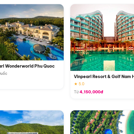
arl Wonderworld Phu Quoc
Quốc
Vinpearl Resort & Golf Nam 
★ 5.0
Từ
4,150,000đ