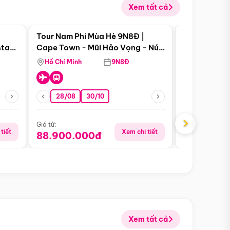
Xem tất cả
 bật
Điểm nổi bật
Tour Nam Phi Mùa Hè 9N8Đ |
Tour Mỹ Mùa
star
Cape Town - Mũi Hảo Vọng - Núi
Hoa Kỳ - Me
Bàn - Johannesburg - Pretoria -
Hồ Chí Minh
9N8Đ
Hồ Chí Minh
Safari - Lodge
28/08
30/10
29/08
›
Giá từ:
Giá từ:
tiết
Xem chi tiết
88.900.000đ
59.900.
Xem tất cả