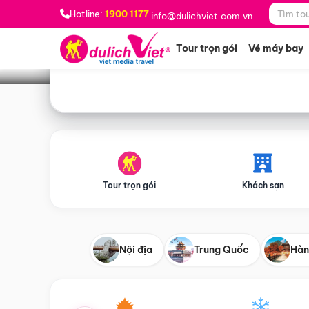
Bạn muốn đi đâu?
*
Hotline:
1900 1177
info@dulichviet.com.vn
Tour trọn gói
Vé máy bay
Tour trọn gói
Khách sạn
Nội địa
Trung Quốc
Hàn