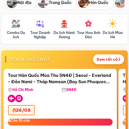
Nội địa
Trung Quốc
Hàn Quốc
N
Combo Du
Tour Doanh
Du lịch Hành
Tour Hoa Anh
Du lịch Mùa
D
lịch
Nghiệp
Hương
Đào
Hè
TOUR GIỜ CHÓT
Xem tất cả
Điểm nổi bật
Còn
18 ngày 10:07:37
Cò
Tour Hàn Quốc Mùa Thu 5N4Đ | Seoul - Everland
To
- Đảo Nami - Tháp Namsan (Bay Sun Phuquoc
Hò
Bay Sun Phuquoc Airways
Tặ
Airways)
Aq
Hồ Chí Minh
5N4Đ
26/08
‹
Còn 10 chỗ
Còn 10 chỗ
C
C