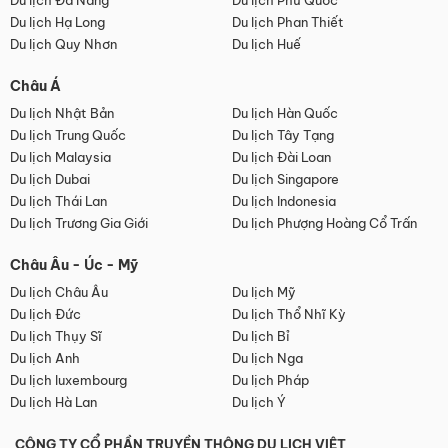
Du lịch Đà Nẵng
Du lịch Phú Quốc
Du lịch Hạ Long
Du lịch Phan Thiết
Du lịch Quy Nhơn
Du lịch Huế
Châu Á
Du lịch Nhật Bản
Du lịch Hàn Quốc
Du lịch Trung Quốc
Du lịch Tây Tạng
Du lịch Malaysia
Du lịch Đài Loan
Du lịch Dubai
Du lịch Singapore
Du lịch Thái Lan
Du lịch Indonesia
Du lịch Trương Gia Giới
Du lịch Phượng Hoàng Cổ Trấn
Châu Âu - Úc - Mỹ
Du lịch Châu Âu
Du lịch Mỹ
Du lịch Đức
Du lịch Thổ Nhĩ Kỳ
Du lịch Thụy Sĩ
Du lịch Bỉ
Du lịch Anh
Du lịch Nga
Du lịch luxembourg
Du lịch Pháp
Du lịch Hà Lan
Du lịch Ý
CÔNG TY CỔ PHẦN TRUYỀN THÔNG DU LỊCH VIỆT