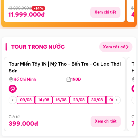
13.999.000đ
5.5
-14%
Xem chi tiết
11.999.000đ
4
TOUR TRONG NƯỚC
Xem tất cả
Điểm nổi bật
Tour Miền Tây 1N | Mỹ Tho - Bến Tre - Cù Lao Thới
To
Sơn
Hu
Hồ Chí Minh
1N0Đ
09/08
14/08
16/08
23/08
30/08
06/09
13/0
Giá từ:
Giá
Xem chi tiết
399.000đ
7