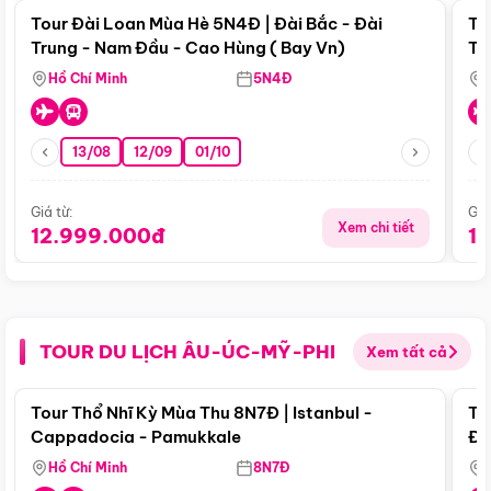
Tour Đài Loan Mùa Hè 5N4Đ | Đài Bắc - Đài
To
Trung - Nam Đầu - Cao Hùng ( Bay Vn)
Tr
Hồ Chí Minh
5N4Đ
13/08
12/09
01/10
Giá từ:
Giá
Xem chi tiết
12.999.000đ
1
TOUR DU LỊCH ÂU-ÚC-MỸ-PHI
Xem tất cả
Điểm nổi bật
Tour Thổ Nhĩ Kỳ Mùa Thu 8N7Đ | Istanbul -
To
Cappadocia - Pamukkale
Đế
Hồ Chí Minh
8N7Đ