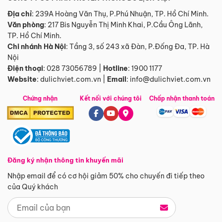
Địa chỉ
: 239A Hoàng Văn Thụ, P.Phú Nhuận, TP. Hồ Chí Minh.
Văn phòng
:
217 Bis Nguyễn Thị Minh Khai, P.Cầu Ông Lãnh,
TP. Hồ Chí Minh.
Chi nhánh Hà Nội
:
Tầng 3, số 243 xã Đàn, P.Đống Đa, TP. Hà
Nội
Điện thoại
:
028 73056789
|
Hotline
:
1900 1177
Website
:
dulichviet.com.vn
|
Email
:
info@dulichviet.com.vn
Chứng nhận
Kết nối với chúng tôi
Chấp nhận thanh toán
Đăng ký nhận thông tin khuyến mãi
Nhập email để có cơ hội giảm 50% cho chuyến đi tiếp theo
của Quý khách