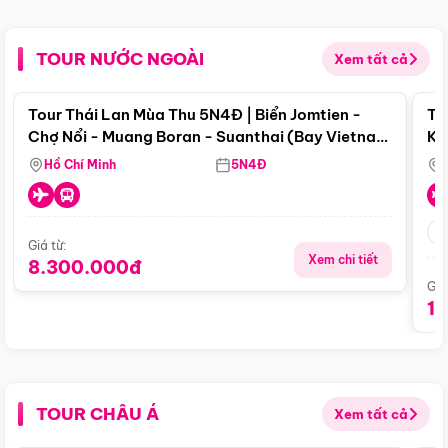
TOUR NƯỚC NGOÀI
Xem tất cả
Điểm nổi bật
Tour Thái Lan Mùa Thu 5N4Đ | Biển Jomtien -
To
Chợ Nổi - Muang Boran - Suanthai (Bay Vietnam
Ku
Airlines)
Si
Hồ Chí Minh
5N4Đ
Giá từ:
Xem chi tiết
8.300.000đ
Giá
1
TOUR CHÂU Á
Xem tất cả
Điểm nổi bật