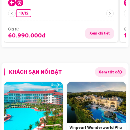
10/12
Giá từ:
Giá
Xem chi tiết
60.990.000đ
1
KHÁCH SẠN NỔI BẬT
Xem tất cả
Vinpearl Wonderworld Phu