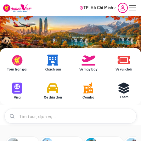
TP. Hồ Chí Minh
Tour trọn gói
Khách sạn
Vé máy bay
Vé vui chơi
Thêm
Visa
Xe đưa đón
Combo