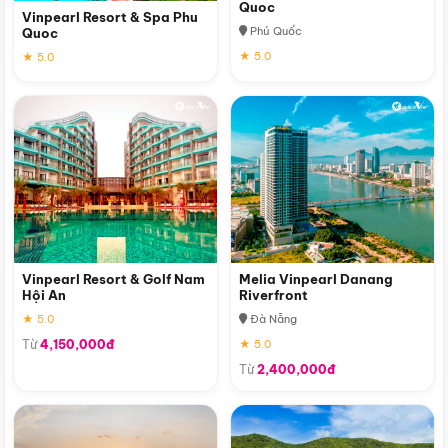
Quoc
Vinpearl Resort & Spa Phu
Phú Quốc
Quoc
★ 5.0
★ 5.0
Vinpearl Resort & Golf Nam
Melia Vinpearl Danang
Hội An
Riverfront
★ 5.0
Đà Nẵng
Từ
4,150,000đ
★ 5.0
Từ
2,400,000đ