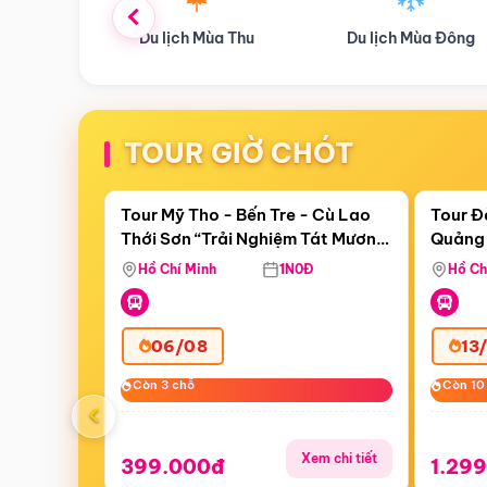
ùa Thu
Du lịch Mùa Đông
Combo Du lịch
TOUR GIỜ CHÓT
Điểm nổi bật
Còn
23:58:37
Còn
06 
Tour Mỹ Tho - Bến Tre - Cù Lao
Tour Đ
Thới Sơn “Trải Nghiệm Tát Mương
Quảng 
Bắt Cá”
Hill -
Hồ Chí Minh
1N0Đ
Hồ Ch
06/08
13
Còn 3 chỗ
Còn 3 chỗ
Còn 10
Còn 10
‹
Xem chi tiết
399.000đ
1.29