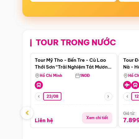
TOUR TRONG NƯỚC
Điểm nổi bật
Tour Mỹ Tho - Bến Tre - Cù Lao
Tour Đ
Thới Sơn “Trải Nghiệm Tát Mương
Nà - H
Bắt Cá”
Nha
Hồ Chí Minh
1N0Đ
Hồ Ch
23/08
12
‹
Giá từ:
Xem chi tiết
7.89
Liên hệ