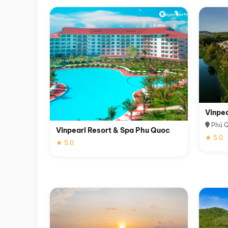
Vinpe
Phú 
Vinpearl Resort & Spa Phu Quoc
★ 5.0
★ 5.0