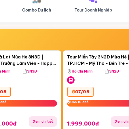
Tour Doanh Nghiệp
Du lịch Hành Hương
Điểm nổi bật
Điểm nổi
ngày 23:58:38
Còn
00 ngày 23:58:38
à Lạt Mùa Hè 3N3Đ |
Tour Miền Tây 3N2Đ Mùa Hè 
Trường Lâm Viên - Happy
TP.HCM - Mỹ Tho - Bến Tre -
 Puppy Farm
Thơ - Sóc Trăng - Bạc Liêu -
í Minh
3N3Đ
Hồ Chí Minh
3N2Đ
Mau
/08
07/08
 chỗ
 chỗ
Còn 10 chỗ
Còn 10 chỗ
Xem chi tiết
Xem chi 
9.000đ
1.999.000đ