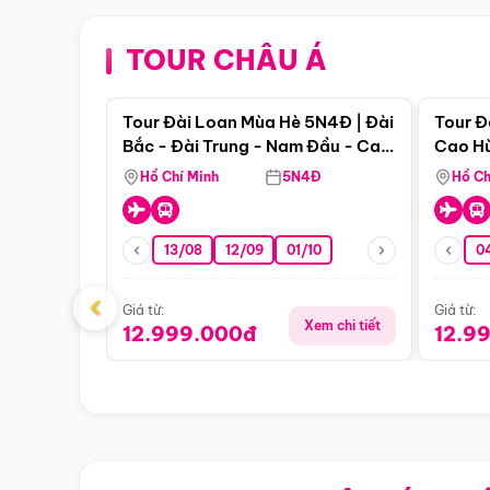
TOUR CHÂU Á
Điểm nổi bật
Tour Đài Loan Mùa Hè 5N4Đ | Đài
Tour Đ
Bắc - Đài Trung - Nam Đầu - Cao
Cao Hù
Hùng
Hồ Chí Minh
5N4Đ
Hồ Ch
13/08
12/09
01/10
0
‹
Giá từ:
Giá từ:
Xem chi tiết
12.999.000đ
12.9