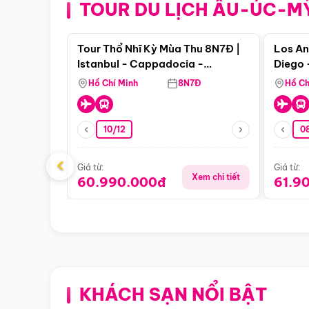
TOUR DU LỊCH ÂU-ÚC-M
Điểm nổi bật
Tour Thổ Nhĩ Kỳ Mùa Thu 8N7Đ |
Los An
Istanbul - Cappadocia -
Diego 
Pamukkale
Hồ Chí Minh
8N7Đ
Hồ Ch
10/12
0
‹
Giá từ:
Giá từ:
Xem chi tiết
60.990.000đ
61.9
KHÁCH SẠN NỔI BẬT