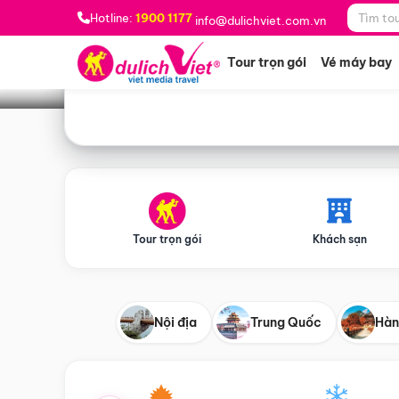
Bạn muốn đi đâu?
*
Hotline:
1900 1177
info@dulichviet.com.vn
Tour trọn gói
Vé máy bay
Tour trọn gói
Khách sạn
Nội địa
Trung Quốc
Hàn