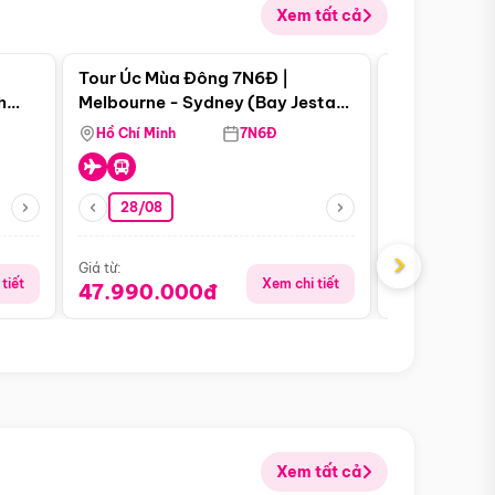
Xem tất cả
 bật
Điểm nổi bật
Tour Úc Mùa Đông 7N6Đ |
Tour Nam Ph
h
Melbourne - Sydney (Bay Jestar
Cape Town -
Page
Airways)
Bàn - Johan
Hồ Chí Minh
7N6Đ
Hồ Chí Minh
Safari - Lo
28/08
28/08
›
Giá từ:
Giá từ:
tiết
Xem chi tiết
47.990.000đ
88.900.0
Xem tất cả