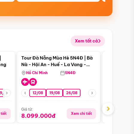
Xem tất cả
 bật
Điểm nổi bật
|
Tour Đà Nẵng Mùa Hè 5N4Đ | Bà
Tour Phú Qu
ong
Nà - Hội An - Huế - La Vang -
World - Vin
Động Thiên Đường
Hòn Thơm
Hồ Chí Minh
5N4Đ
Hồ Chí Minh
19/08
22/08
26/08
12/08
19/08
05/09
26/08
09/09
09/08
›
Giá từ:
Giá từ:
tiết
Xem chi tiết
8.099.000đ
5.899.00