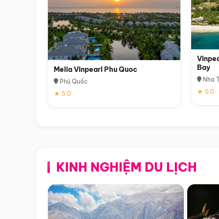
Vinpea
Bay
Melia Vinpearl Phu Quoc
Nha T
Phú Quốc
★ 5.0
★ 5.0
KINH NGHIỆM DU LỊCH