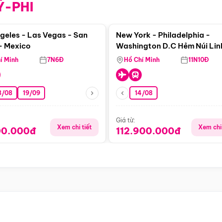
Ỹ-PHI
Điểm nổi bật
Điểm nổi
geles - Las Vegas - San
New York - Philadelphia -
- Mexico
Washington D.C Hẻm Núi Lin
Dương - Horseshoe Bend - 
í Minh
7N6Đ
Hồ Chí Minh
11N10Đ
- Phoenix
8/08
19/09
14/08
Giá từ:
Xem chi tiết
Xem chi 
00.000đ
112.900.000đ