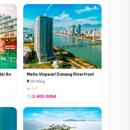
Hội An
Melia Vinpearl Danang Riverfront
Đà Nẵng
★ 5.0
Từ
2,400,000đ