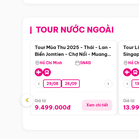
TOUR NƯỚC NGOÀI
Điểm nổi bật
Tour Mùa Thu 2025 - Thái - Lan -
Tour L
Biển Jomtien - Chợ Nổi - Muang
Singap
Boran Suanthai - Buffet Du
Hồ Chí Minh
5N4Đ
Hồ Ch
Thuyền Sông Chaophraya
29/08
26/09
1
‹
Giá từ:
Giá từ:
Xem chi tiết
9.499.000đ
13.9