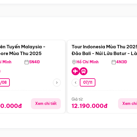
Điểm nổi bật
Điểm nổi
iên Tuyến Malaysia -
Tour Indonesia Mùa Thu 202
ore Mùa Thu 2025
Đảo Bali - Núi Lửa Batur - L
Penglipuran - Trải Nghiệm V
í Minh
5N4Đ
Hồ Chí Minh
4N3Đ
Thác
3/08
07/11
Giá từ:
Xem chi tiết
Xem chi 
90.000đ
12.190.000đ