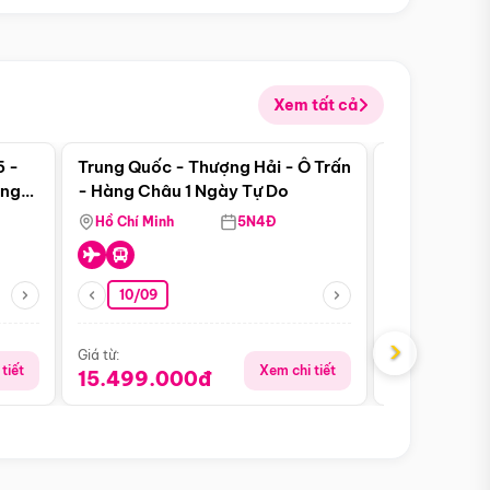
Xem tất cả
 bật
Điểm nổi bật
5 -
Trung Quốc - Thượng Hải - Ô Trấn
Thành Đô - 
àng
- Hàng Châu 1 Ngày Tự Do
Viên Gấu Tr
ượt
Hồ Chí Minh
5N4Đ
Hồ Chí Minh
10/09
06/08
›
Giá từ:
Giá từ:
tiết
Xem chi tiết
15.499.000đ
18.990.0