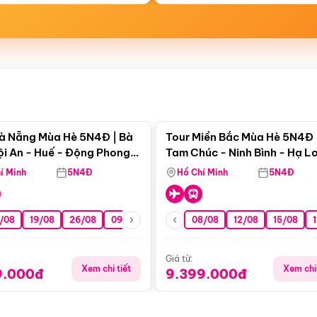
Điểm nổi bật
Điểm nổi
à Nẵng Mùa Hè 5N4Đ | Bà
Tour Miền Bắc Mùa Hè 5N4Đ 
ội An - Huế - Động Phong
Tam Chúc - Ninh Bình - Hạ L
í Minh
5N4Đ
Hồ Chí Minh
5N4Đ
/08
19/08
26/08
09/09
16/09
08/08
23/09
12/08
30/09
15/08
07/10
Giá từ:
Xem chi tiết
Xem chi 
9.000đ
9.399.000đ