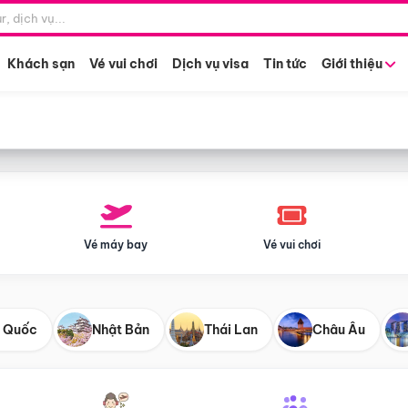
Điểm khởi hành
Tháng khở
Hồ Chí Minh
Bất kỳ 
Khách sạn
Vé vui chơi
Dịch vụ visa
Tin tức
Giới thiệu
Vé máy bay
Vé vui chơi
 Quốc
Nhật Bản
Thái Lan
Châu Âu