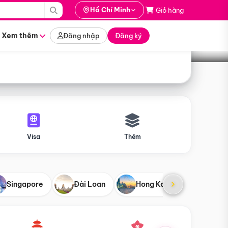
i hành
Hồ Chí Minh
Giỏ hàng
Tìm tour
tháng nào
Xem thêm
Đăng nhập
Đăng ký
Visa
Thêm
Singapore
Đài Loan
Hong Kong
Mỹ