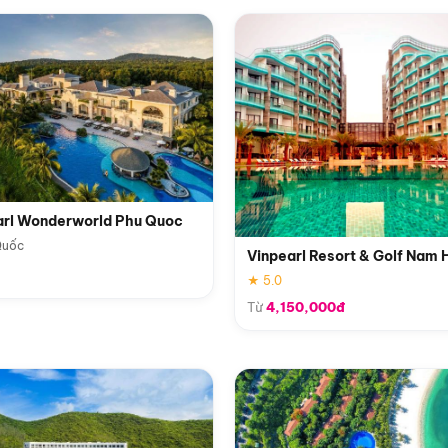
arl Wonderworld Phu Quoc
Quốc
Vinpearl Resort & Golf Nam 
★ 5.0
Từ
4,150,000đ