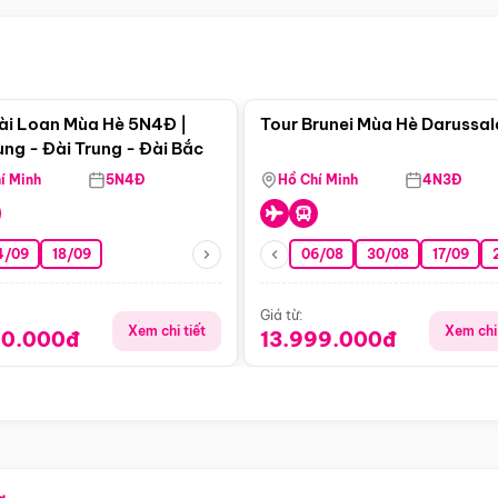
Điểm nổi bật
Điểm nổi
ài Loan Mùa Hè 5N4Đ |
Tour Brunei Mùa Hè Darussa
ng - Đài Trung - Đài Bắc
í Minh
5N4Đ
Hồ Chí Minh
4N3Đ
4/09
18/09
06/08
30/08
17/09
Giá từ:
Xem chi tiết
Xem chi 
90.000đ
13.999.000đ