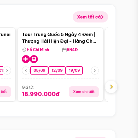
Xem tất cả
 bật
Điểm nổi bật
runei
Tour Trung Quốc 5 Ngày 4 Đêm |
Tour Trung 
Tour Hè
Thượng Hải Hiện Đại - Hàng Châu
Ân Thi - Trư
Nên Thơ - Ô Trấn Cổ Kính
Hồ Chí Minh
5N4Đ
Hồ Chí Minh
01/10
15/10
29/10
05/09
12/09
19/09
07/08
›
Giá từ:
Giá từ:
tiết
Xem chi tiết
18.990.000đ
16.990.0