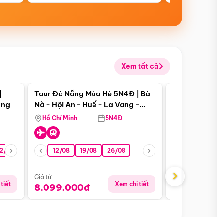
Xem tất cả
 bật
Điểm nổi bật
|
Tour Đà Nẵng Mùa Hè 5N4Đ | Bà
Tour Đà Nẵn
ong
Nà - Hội An - Huế - La Vang -
Nà - Hội An
Động Thiên Đường
Nha
Hồ Chí Minh
5N4Đ
Hồ Chí Minh
2/08
26/08
05/09
12/08
19/08
09/09
26/08
12/09
13/08
›
Giá từ:
Giá từ:
tiết
Xem chi tiết
8.099.000đ
6.899.00