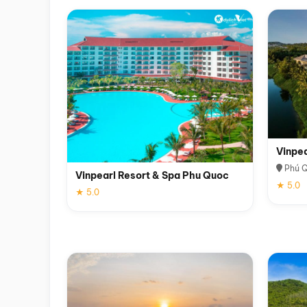
Vinpe
Phú 
Vinpearl Resort & Spa Phu Quoc
★ 5.0
★ 5.0