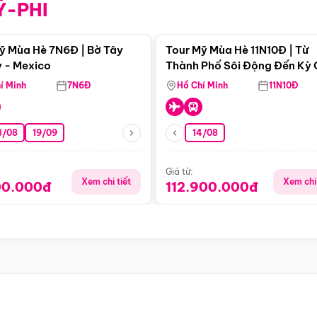
Ỹ-PHI
Điểm nổi bật
Điểm nổi
ỹ Mùa Hè 7N6Đ | Bờ Tây
Tour Mỹ Mùa Hè 11N10Đ | Từ
 - Mexico
Thành Phố Sôi Động Đến Kỳ
Thiên Nhiên Mỹ
í Minh
7N6Đ
Hồ Chí Minh
11N10Đ
8/08
19/09
14/08
Giá từ:
Xem chi tiết
Xem chi 
00.000đ
112.900.000đ