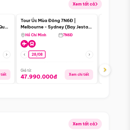
Xem tất cả
 bật
Điểm nổi bật
Tour Úc Mùa Đông 7N6Đ |
Tour Nam Ph
 Quan
Melbourne - Sydney (Bay Jestar
Cape Town -
Airways)
Bàn - Johan
Hồ Chí Minh
7N6Đ
Hồ Chí Minh
Safari - Lo
28/08
28/08
›
Giá từ:
Giá từ:
tiết
Xem chi tiết
47.990.000đ
88.900.0
Xem tất cả