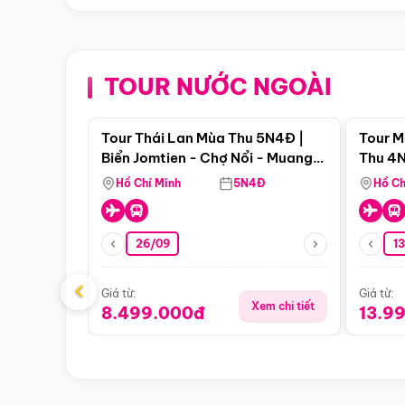
TOUR NƯỚC NGOÀI
Điểm nổi bật
Tour Thái Lan Mùa Thu 5N4Đ |
Tour M
Biển Jomtien - Chợ Nổi - Muang
Thu 4N
Boran - Suanthai
Malacc
Hồ Chí Minh
5N4Đ
Hồ Ch
Singa
26/09
1
‹
Giá từ:
Giá từ:
Xem chi tiết
8.499.000đ
13.9