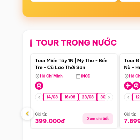
TOUR TRONG NƯỚC
Điểm nổi bật
Tour Miền Tây 1N | Mỹ Tho - Bến
Tour Đ
Tre - Cù Lao Thới Sơn
Nà - H
Nha
Hồ Chí Minh
1N0Đ
Hồ Ch
14/08
16/08
23/08
30/08
06/09
12
1
‹
Giá từ:
Giá từ:
Xem chi tiết
399.000đ
7.89