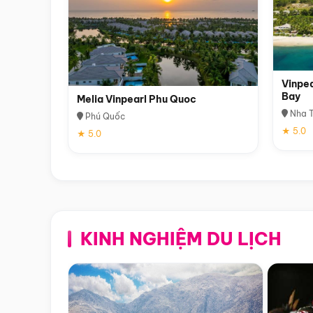
Vinpea
Bay
Melia Vinpearl Phu Quoc
Nha T
Phú Quốc
★ 5.0
★ 5.0
KINH NGHIỆM DU LỊCH