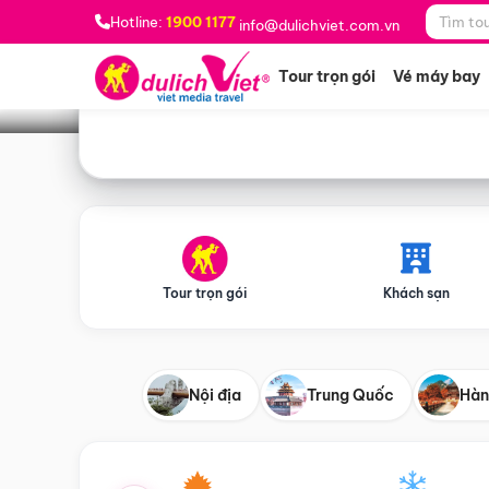
Bạn muốn đi đâu?
*
Hotline:
1900 1177
info@dulichviet.com.vn
Tour trọn gói
Vé máy bay
Tour trọn gói
Khách sạn
Nội địa
Trung Quốc
Hàn