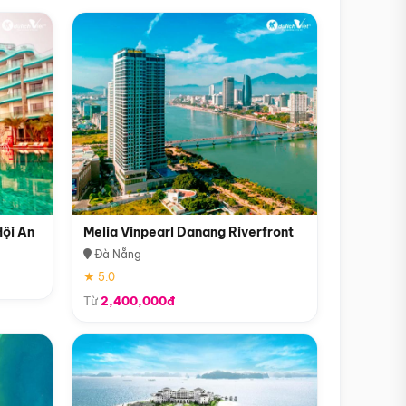
Hội An
Melia Vinpearl Danang Riverfront
Đà Nẵng
★ 5.0
Từ
2,400,000đ