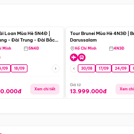
Điểm nổi bật
Điểm nổi
ài Loan Mùa Hè 5N4Đ |
Tour Brunei Mùa Hè 4N3Đ | B
ng - Đài Trung - Đài Bắc
Darussalam
j)
í Minh
5N4Đ
Hồ Chí Minh
4N3Đ
4/09
18/09
30/08
17/09
24/09
Giá từ:
Xem chi tiết
Xem chi 
90.000đ
13.999.000đ