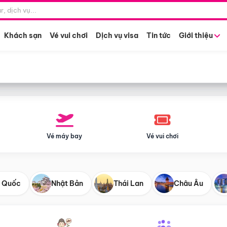
Điểm khởi hành
Tháng khở
Hồ Chí Minh
Bất kỳ 
Khách sạn
Vé vui chơi
Dịch vụ visa
Tin tức
Giới thiệu
Vé máy bay
Vé vui chơi
 Quốc
Nhật Bản
Thái Lan
Châu Âu