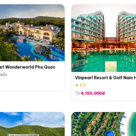
arl Wonderworld Phu Quoc
Quốc
Vinpearl Resort & Golf Nam 
★ 5.0
Từ
4,150,000đ