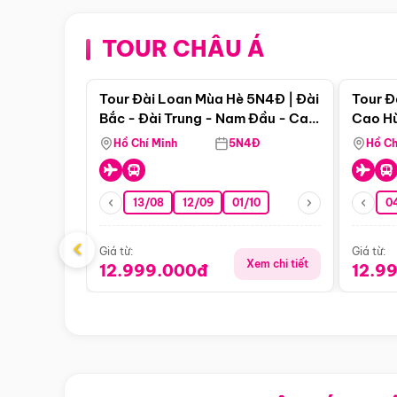
TOUR CHÂU Á
Điểm nổi bật
Tour Đài Loan Mùa Hè 5N4Đ | Đài
Tour Đ
Bắc - Đài Trung - Nam Đầu - Cao
Cao Hù
Hùng ( Bay Vn)
(Bay V
Hồ Chí Minh
5N4Đ
Hồ Ch
13/08
12/09
01/10
0
‹
Giá từ:
Giá từ:
Xem chi tiết
12.999.000đ
12.9