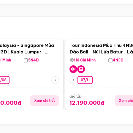
Điểm nổi bật
Điểm nổi
alaysia - Singapore Mùa
Tour Indonesia Mùa Thu 4N3
3Đ | Kuala Lumpur -
Đảo Bali - Núi Lửa Batur - L
a - Johor Baru -
Penglipuran
í Minh
5N4Đ
Hồ Chí Minh
4N3Đ
pore
3/08
07/11
Giá từ:
Xem chi tiết
Xem chi 
90.000đ
12.190.000đ