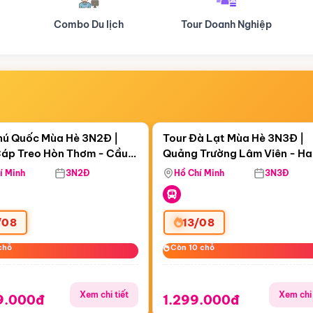
Tour Doanh Nghiệp
Du lịch Hành Hương
Điểm nổi bật
Điểm nổi
ngày 06:25:56
Còn
06 ngày 06:25:56
hú Quốc Mùa Hè 3N2Đ |
Tour Đà Lạt Mùa Hè 3N3Đ |
áp Treo Hòn Thơm - Cầu
Quảng Trường Lâm Viên - H
áp Treo Hòn Thơm
Công Viên Nước Aquatopia
Hill - Puppy Farm
í Minh
3N2Đ
Hồ Chí Minh
3N3Đ
/08
13/08
chỗ
chỗ
Còn 10 chỗ
Còn 10 chỗ
Xem chi tiết
Xem chi 
9.000đ
1.299.000đ