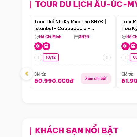
TOUR DU LỊCH ÂU-ÚC-M
Điểm nổi bật
Tour Thổ Nhĩ Kỳ Mùa Thu 8N7Đ |
Tour M
Istanbul - Cappadocia -
Hoa Kỳ
Pamukkale
Hồ Chí Minh
8N7Đ
Hồ Ch
10/12
0
‹
Giá từ:
Giá từ:
Xem chi tiết
60.990.000đ
61.9
KHÁCH SẠN NỔI BẬT