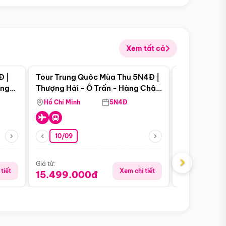
Xem tất cả
 bật
Điểm nổi bật
Đ |
Tour Trung Quôc Mùa Thu 5N4Đ |
Tour Trung
àng
Thượng Hải - Ô Trấn - Hàng Châu
| Thành Đô 
(Tour Không Shopping)
Viên Gấu Tr
Hồ Chí Minh
5N4Đ
Hồ Chí Minh
10/09
23/08
›
Giá từ:
Giá từ:
tiết
Xem chi tiết
15.499.000đ
18.990.0