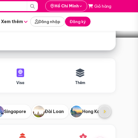
i hành
Hồ Chí Minh
Giỏ hàng
Tìm tour
tháng nào
Xem thêm
Đăng nhập
Đăng ký
Visa
Thêm
Singapore
Đài Loan
Hong Kong
Mỹ