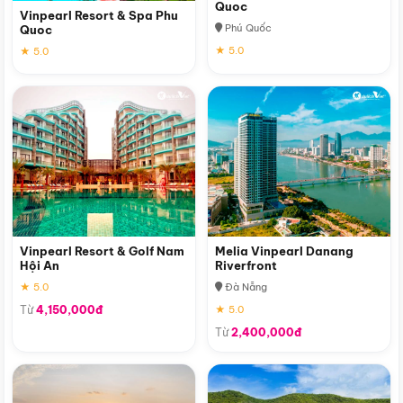
Quoc
Vinpearl Resort & Spa Phu
Phú Quốc
Quoc
★ 5.0
★ 5.0
Vinpearl Resort & Golf Nam
Melia Vinpearl Danang
Hội An
Riverfront
★ 5.0
Đà Nẵng
Từ
4,150,000đ
★ 5.0
Từ
2,400,000đ