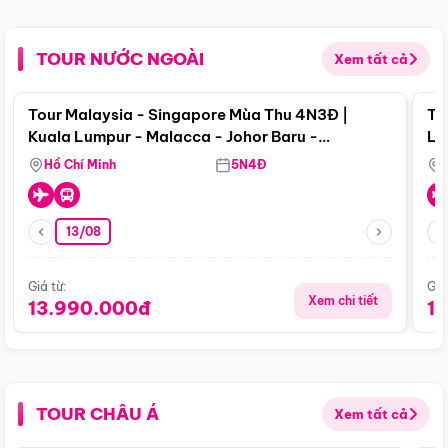
TOUR NƯỚC NGOÀI
Xem tất cả
Điểm nổi bật
Tour Malaysia - Singapore Mùa Thu 4N3Đ |
To
Kuala Lumpur - Malacca - Johor Baru -
Lử
Singapore
Hồ Chí Minh
5N4Đ
13/08
Giá từ:
Giá
Xem chi tiết
13.990.000đ
1
TOUR CHÂU Á
Xem tất cả
Điểm nổi bật