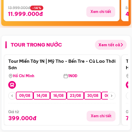
13.999.000đ
5.5
-14%
Xem chi tiết
11.999.000đ
4
TOUR TRONG NƯỚC
Xem tất cả
Điểm nổi bật
Tour Miền Tây 1N | Mỹ Tho - Bến Tre - Cù Lao Thới
To
Sơn
Hu
Hồ Chí Minh
1N0Đ
09/08
14/08
16/08
23/08
30/08
06/09
13/0
Giá từ:
Giá
Xem chi tiết
399.000đ
7