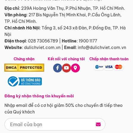
Địa chỉ
: 239A Hoàng Văn Thụ, P.Phú Nhuận, TP. Hồ Chí Minh.
Văn phòng
:
217 Bis Nguyễn Thị Minh Khai, P.Cầu Ông Lãnh,
TP. Hồ Chí Minh.
Chi nhánh Hà Nội
:
Tầng 3, số 243 xã Đàn, P.Đống Đa, TP. Hà
Nội
Điện thoại
:
028 73056789
|
Hotline
:
1900 1177
Website
:
dulichviet.com.vn
|
Email
:
info@dulichviet.com.vn
Chứng nhận
Kết nối với chúng tôi
Chấp nhận thanh toán
Đăng ký nhận thông tin khuyến mãi
Nhập email để có cơ hội giảm 50% cho chuyến đi tiếp theo
của Quý khách