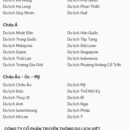
Du lịch Đà Nẵng
Du lịch Phú Quốc
Du lịch Hạ Long
Du lịch Phan Thiết
Du lịch Quy Nhơn
Du lịch Huế
Châu Á
Du lịch Nhật Bản
Du lịch Hàn Quốc
Du lịch Trung Quốc
Du lịch Tây Tạng
Du lịch Malaysia
Du lịch Đài Loan
Du lịch Dubai
Du lịch Singapore
Du lịch Thái Lan
Du lịch Indonesia
Du lịch Trương Gia Giới
Du lịch Phượng Hoàng Cổ Trấn
Châu Âu - Úc - Mỹ
Du lịch Châu Âu
Du lịch Mỹ
Du lịch Đức
Du lịch Thổ Nhĩ Kỳ
Du lịch Thụy Sĩ
Du lịch Bỉ
Du lịch Anh
Du lịch Nga
Du lịch luxembourg
Du lịch Pháp
Du lịch Hà Lan
Du lịch Ý
CÔNG TY CỔ PHẦN TRUYỀN THÔNG DU LỊCH VIỆT