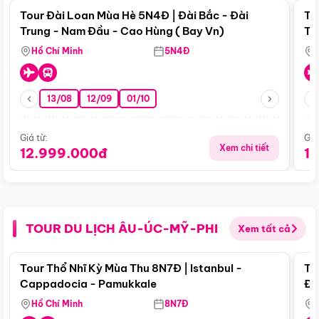
Tour Đài Loan Mùa Hè 5N4Đ | Đài Bắc - Đài
To
Trung - Nam Đầu - Cao Hùng ( Bay Vn)
Tr
Hồ Chí Minh
5N4Đ
13/08
12/09
01/10
Giá từ:
Giá
Xem chi tiết
12.999.000đ
1
TOUR DU LỊCH ÂU-ÚC-MỸ-PHI
Xem tất cả
Điểm nổi bật
Tour Thổ Nhĩ Kỳ Mùa Thu 8N7Đ | Istanbul -
To
Cappadocia - Pamukkale
Đế
Hồ Chí Minh
8N7Đ