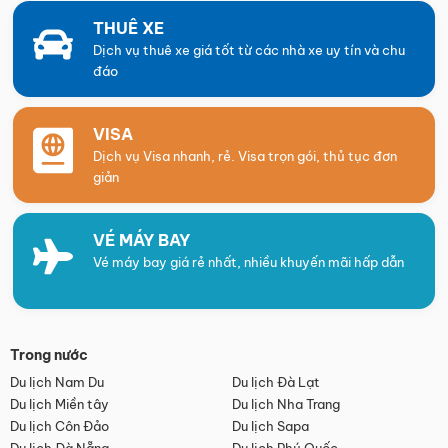
THUÊ XE
Dịch vụ thuê xe giá tốt từ các nhà xe uy tín và chu
đáo
VISA
Dịch vụ Visa nhanh, rẻ. Visa trọn gói, thủ tục đơn
giản
VÉ MÁY BAY
Vé máy bay giá rẻ nhất, nhiều khuyến mãi hấp dẫn
Trong nước
Du lịch Nam Du
Du lịch Đà Lạt
Du lịch Miền tây
Du lịch Nha Trang
Du lịch Côn Đảo
Du lịch Sapa