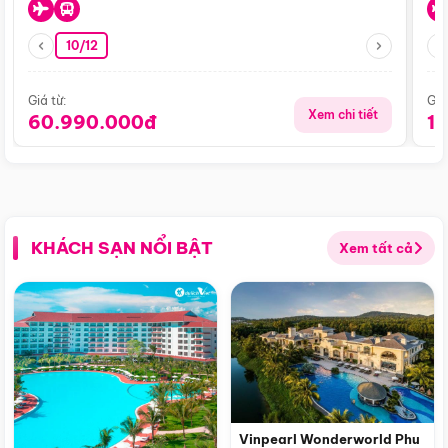
10/12
Giá từ:
Giá
Xem chi tiết
60.990.000đ
1
KHÁCH SẠN NỔI BẬT
Xem tất cả
Vinpearl Wonderworld Phu