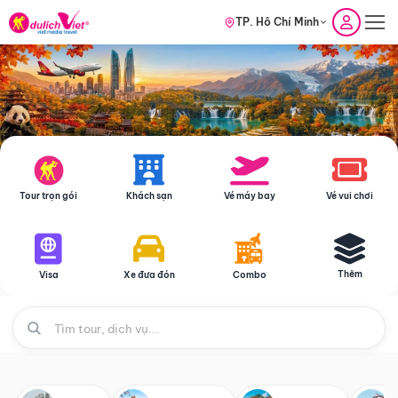
TP. Hồ Chí Minh
Tour trọn gói
Khách sạn
Vé máy bay
Vé vui chơi
Thêm
Visa
Xe đưa đón
Combo