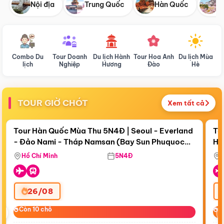
Nội địa
Trung Quốc
Hàn Quốc
N
Combo Du
Tour Doanh
Du lịch Hành
Tour Hoa Anh
Du lịch Mùa
D
lịch
Nghiệp
Hương
Đào
Hè
TOUR GIỜ CHÓT
Xem tất cả
Điểm nổi bật
Còn
18 ngày 07:06:38
Cò
Tour Hàn Quốc Mùa Thu 5N4Đ | Seoul - Everland
To
- Đảo Nami - Tháp Namsan (Bay Sun Phuquoc
Hò
Bay Sun Phuquoc Airways
Tặ
Airways)
Aq
Hồ Chí Minh
5N4Đ
26/08
‹
Còn 10 chỗ
Còn 10 chỗ
C
C