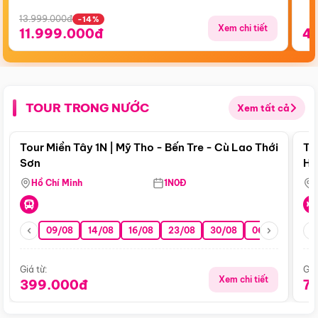
13.999.000đ
-14%
Xem chi tiết
11.999.000đ
4
TOUR TRONG NƯỚC
Xem tất cả
Điểm nổi bật
Tour Miền Tây 1N | Mỹ Tho - Bến Tre - Cù Lao Thới
To
Sơn
Hu
Hồ Chí Minh
1N0Đ
09/08
14/08
16/08
23/08
30/08
06/09
13/0
Giá từ:
Giá
Xem chi tiết
399.000đ
7