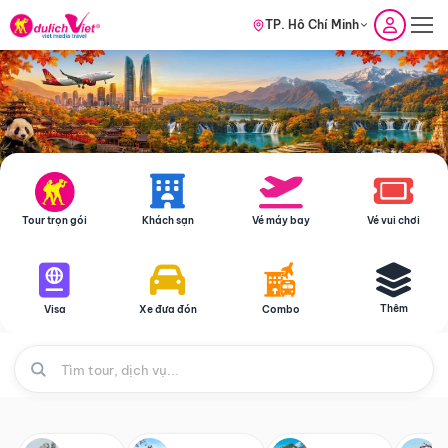
TP. Hồ Chí Minh
Tour trọn gói
Khách sạn
Vé máy bay
Vé vui chơi
Thêm
Visa
Xe đưa đón
Combo