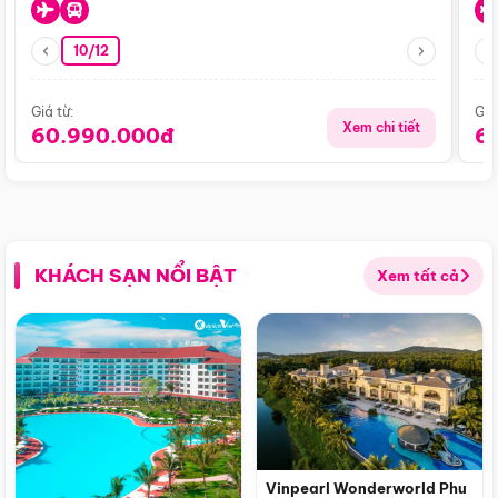
10/12
Giá từ:
Giá
Xem chi tiết
60.990.000đ
6
KHÁCH SẠN NỔI BẬT
Xem tất cả
Vinpearl Wonderworld Phu