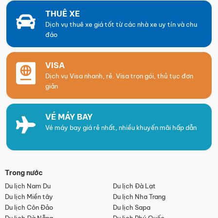
THUÊ XE
Dịch vụ thuê xe giá tốt từ các nhà xe uy tín và chu
đáo
VISA
Dịch vụ Visa nhanh, rẻ. Visa trọn gói, thủ tục đơn
giản
VÉ MÁY BAY
Vé máy bay giá rẻ nhất, nhiều khuyến mãi hấp dẫn
Trong nước
Du lịch Nam Du
Du lịch Đà Lạt
Du lịch Miền tây
Du lịch Nha Trang
Du lịch Côn Đảo
Du lịch Sapa