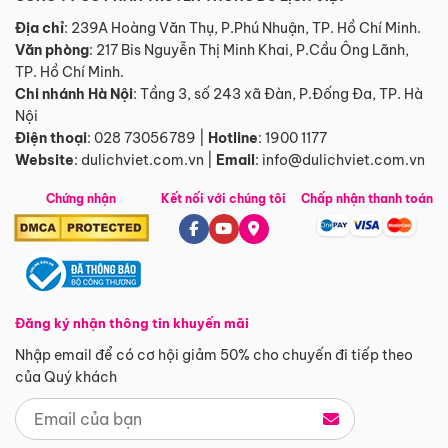
Địa chỉ
: 239A Hoàng Văn Thụ, P.Phú Nhuận, TP. Hồ Chí Minh.
Văn phòng
:
217 Bis Nguyễn Thị Minh Khai, P.Cầu Ông Lãnh,
TP. Hồ Chí Minh.
Chi nhánh Hà Nội
:
Tầng 3, số 243 xã Đàn, P.Đống Đa, TP. Hà
Nội
Điện thoại
:
028 73056789
|
Hotline
:
1900 1177
Website
:
dulichviet.com.vn
|
Email
:
info@dulichviet.com.vn
Chứng nhận
Kết nối với chúng tôi
Chấp nhận thanh toán
Đăng ký nhận thông tin khuyến mãi
Nhập email để có cơ hội giảm 50% cho chuyến đi tiếp theo
của Quý khách