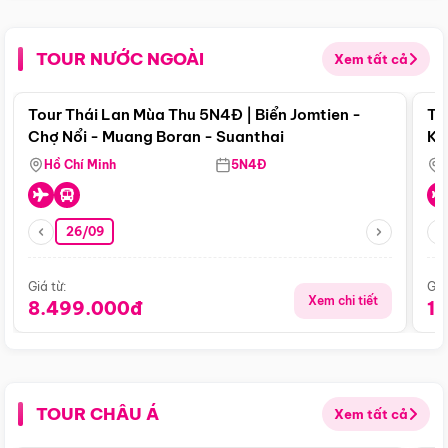
TOUR NƯỚC NGOÀI
Xem tất cả
Điểm nổi bật
Tour Thái Lan Mùa Thu 5N4Đ | Biển Jomtien -
To
Chợ Nổi - Muang Boran - Suanthai
Ku
Si
Hồ Chí Minh
5N4Đ
26/09
Giá từ:
Giá
Xem chi tiết
8.499.000đ
1
TOUR CHÂU Á
Xem tất cả
Điểm nổi bật