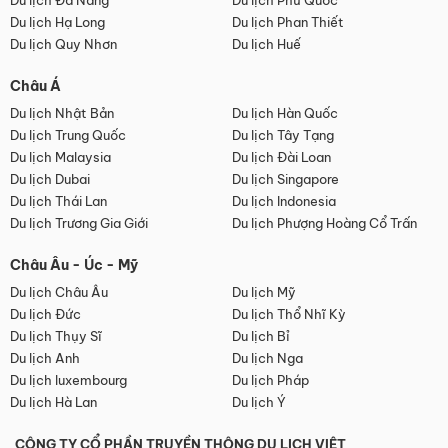
Du lịch Đà Nẵng
Du lịch Phú Quốc
Du lịch Hạ Long
Du lịch Phan Thiết
Du lịch Quy Nhơn
Du lịch Huế
Châu Á
Du lịch Nhật Bản
Du lịch Hàn Quốc
Du lịch Trung Quốc
Du lịch Tây Tạng
Du lịch Malaysia
Du lịch Đài Loan
Du lịch Dubai
Du lịch Singapore
Du lịch Thái Lan
Du lịch Indonesia
Du lịch Trương Gia Giới
Du lịch Phượng Hoàng Cổ Trấn
Châu Âu - Úc - Mỹ
Du lịch Châu Âu
Du lịch Mỹ
Du lịch Đức
Du lịch Thổ Nhĩ Kỳ
Du lịch Thụy Sĩ
Du lịch Bỉ
Du lịch Anh
Du lịch Nga
Du lịch luxembourg
Du lịch Pháp
Du lịch Hà Lan
Du lịch Ý
CÔNG TY CỔ PHẦN TRUYỀN THÔNG DU LỊCH VIỆT