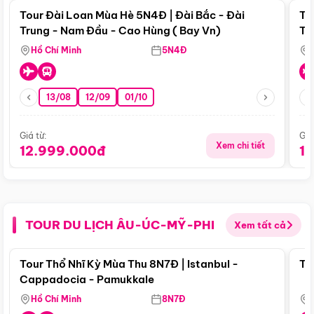
Tour Đài Loan Mùa Hè 5N4Đ | Đài Bắc - Đài
To
Trung - Nam Đầu - Cao Hùng ( Bay Vn)
Tr
Hồ Chí Minh
5N4Đ
13/08
12/09
01/10
Giá từ:
Giá
Xem chi tiết
12.999.000đ
1
TOUR DU LỊCH ÂU-ÚC-MỸ-PHI
Xem tất cả
Điểm nổi bật
Tour Thổ Nhĩ Kỳ Mùa Thu 8N7Đ | Istanbul -
To
Cappadocia - Pamukkale
Hồ Chí Minh
8N7Đ