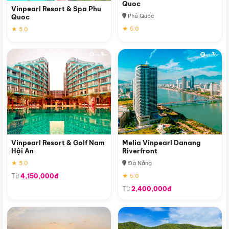
Quoc
Vinpearl Resort & Spa Phu
Phú Quốc
Quoc
★ 5.0
★ 5.0
Vinpearl Resort & Golf Nam
Melia Vinpearl Danang
Hội An
Riverfront
★ 5.0
Đà Nẵng
Từ
4,150,000đ
★ 5.0
Từ
2,400,000đ