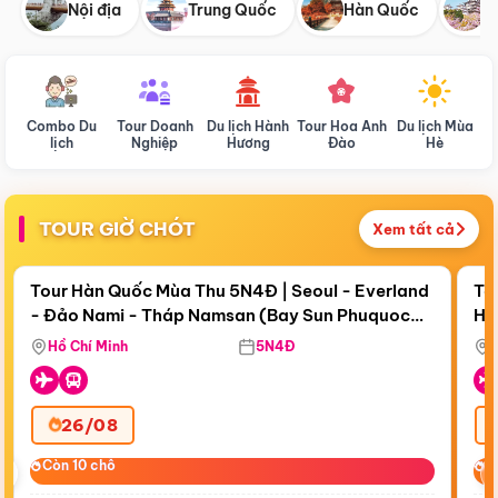
Nội địa
Trung Quốc
Hàn Quốc
N
Combo Du
Tour Doanh
Du lịch Hành
Tour Hoa Anh
Du lịch Mùa
D
lịch
Nghiệp
Hương
Đào
Hè
TOUR GIỜ CHÓT
Xem tất cả
Điểm nổi bật
Còn
19 ngày 07:11:08
Cò
Tour Hàn Quốc Mùa Thu 5N4Đ | Seoul - Everland
To
- Đảo Nami - Tháp Namsan (Bay Sun Phuquoc
Hò
Tặ
Airways)
Aq
Hồ Chí Minh
5N4Đ
26/08
‹
Còn 10 chỗ
Còn 10 chỗ
C
C