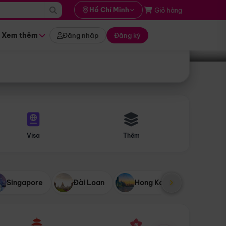
i hành
Hồ Chí Minh
Giỏ hàng
Tìm tour
tháng nào
Xem thêm
Đăng nhập
Đăng ký
Visa
Thêm
Singapore
Đài Loan
Hong Kong
Mỹ