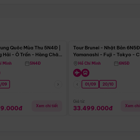
Điểm nổi bật
Điểm nổi
rung Quôc Mùa Thu 5N4Đ |
Tour Brunei - Nhật Bản 6N5Đ
 Hải - Ô Trấn - Hàng Châu
Yamanashi - Fuji - Tokyo - 
Không Shopping)
- Freeday
í Minh
5N4Đ
Hồ Chí Minh
6N5Đ
0/09
01/09
20/10
Giá từ:
Xem chi tiết
Xem chi 
99.000đ
33.499.000đ