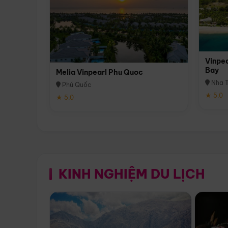
Vinpea
Bay
Melia Vinpearl Phu Quoc
Nha T
Phú Quốc
★ 5.0
★ 5.0
KINH NGHIỆM DU LỊCH