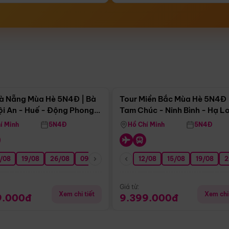
Điểm nổi bật
Điểm nổi
à Nẵng Mùa Hè 5N4Đ | Bà
Tour Miền Bắc Mùa Hè 5N4Đ 
ội An - Huế - Động Phong
Tam Chúc - Ninh Bình - Hạ L
í Minh
5N4Đ
Hồ Chí Minh
5N4Đ
/08
3/09
19/08
20/09
26/08
27/09
09/09
16/09
12/08
23/09
15/08
30/09
19/08
07/10
2
Giá từ:
Xem chi tiết
Xem chi 
9.000đ
9.399.000đ