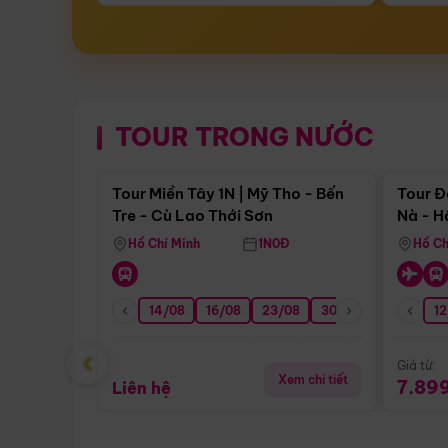
TOUR TRONG NƯỚC
Điểm nổi bật
Tour Miền Tây 1N | Mỹ Tho - Bến
Tour Đ
Tre - Cù Lao Thới Sơn
Nà - H
Nha
Hồ Chí Minh
1N0Đ
Hồ Ch
14/08
16/08
23/08
30/08
06/09
12
1
‹
Giá từ:
Xem chi tiết
7.89
Liên hệ