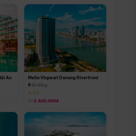
Hội An
Melia Vinpearl Danang Riverfront
Đà Nẵng
★ 5.0
Từ
2,400,000đ