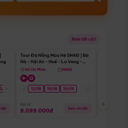
Xem tất cả
 bật
Điểm nổi bật
|
Tour Đà Nẵng Mùa Hè 5N4Đ | Bà
Tour Đà Nẵn
ong
Nà - Hội An - Huế - La Vang -
Nà - Hội An
Động Thiên Đường
Nha
Hồ Chí Minh
5N4Đ
Hồ Chí Minh
2/08
26/08
05/09
12/08
19/08
09/09
26/08
12/09
13/08
›
Giá từ:
Giá từ:
tiết
Xem chi tiết
8.099.000đ
6.899.00