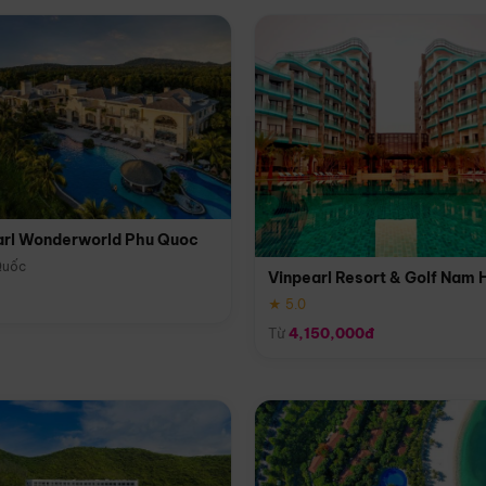
arl Wonderworld Phu Quoc
Quốc
Vinpearl Resort & Golf Nam 
★ 5.0
Từ
4,150,000đ