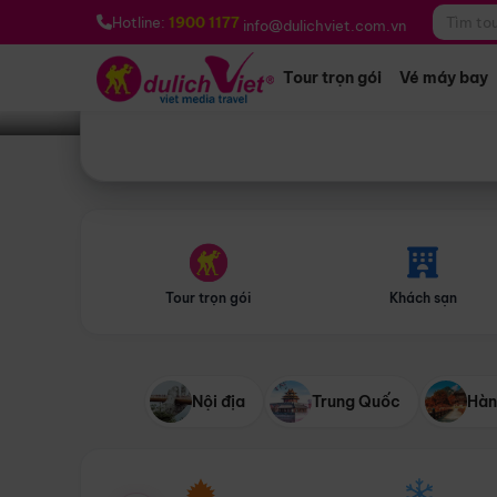
Bạn muốn đi đâu?
*
Hotline:
1900 1177
info@dulichviet.com.vn
Tour trọn gói
Vé máy bay
Tour trọn gói
Khách sạn
Nội địa
Trung Quốc
Hàn