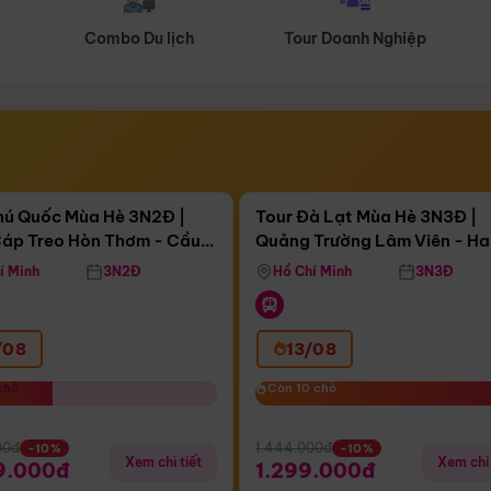
Tour Doanh Nghiệp
Du lịch Hành Hương
Điểm nổi bật
Điểm nổi
ngày 16:35:35
Còn
03 ngày 16:35:35
hú Quốc Mùa Hè 3N2Đ |
Tour Đà Lạt Mùa Hè 3N3Đ |
áp Treo Hòn Thơm - Cầu
Quảng Trường Lâm Viên - H
áp Treo Hòn Thơm
Công Viên Nước Aquatopia
Hill - Puppy Farm
í Minh
3N2Đ
Hồ Chí Minh
3N3Đ
/08
13/08
chỗ
chỗ
Còn 10 chỗ
Còn 10 chỗ
00đ
1.444.000đ
-10%
-10%
Xem chi tiết
Xem chi 
9.000đ
1.299.000đ