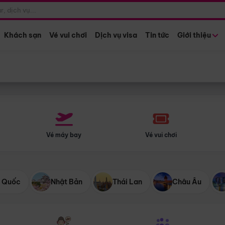
Điểm khởi hành
Tháng khở
Hồ Chí Minh
Bất kỳ 
Khách sạn
Vé vui chơi
Dịch vụ visa
Tin tức
Giới thiệu
Vé máy bay
Vé vui chơi
 Quốc
Nhật Bản
Thái Lan
Châu Âu