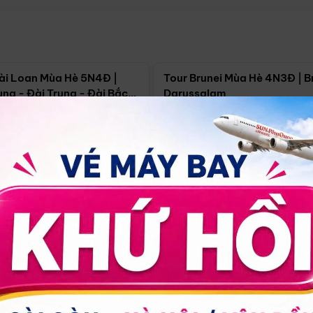
Điểm nổi bật
Điểm nổi
ài Loan Mùa Hè 5N4Đ |
Tour Brunei Mùa Hè 4N3Đ | B
ng - Đài Trung - Đài Bắc
Darussalam
j)
í Minh
5N4Đ
Hồ Chí Minh
4N3Đ
4/09
18/09
30/08
17/09
24/09
Giá từ:
Xem chi tiết
Xem chi 
90.000đ
14.499.000đ