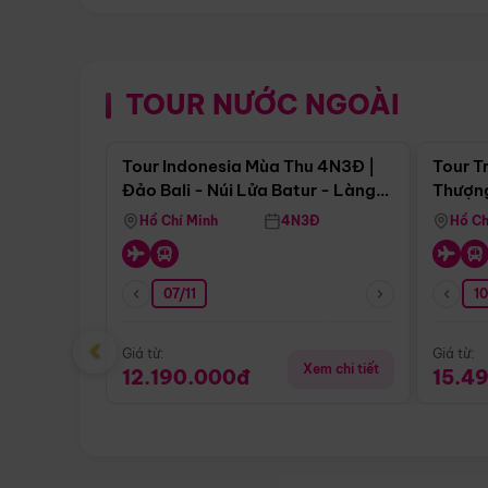
TOUR NƯỚC NGOÀI
Điểm nổi bật
Tour Indonesia Mùa Thu 4N3Đ |
Tour T
Đảo Bali - Núi Lửa Batur - Làng
Thượng
Penglipuran
(Tour 
Hồ Chí Minh
4N3Đ
Hồ Ch
07/11
1
‹
Giá từ:
Giá từ:
Xem chi tiết
12.190.000đ
15.4