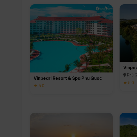
Vinpe
Phú 
Vinpearl Resort & Spa Phu Quoc
★ 5.0
★ 5.0