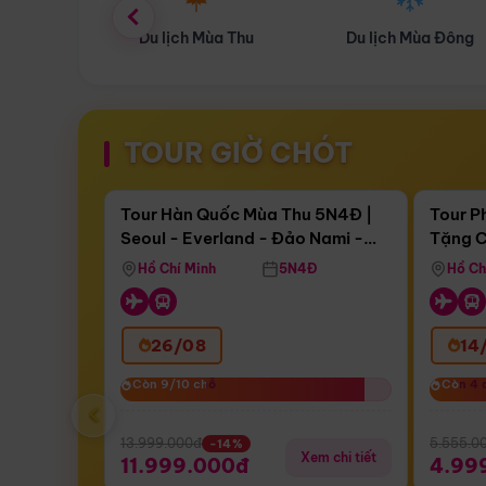
ùa Thu
Du lịch Mùa Đông
Combo Du lịch
TOUR GIỜ CHÓT
Điểm nổi bật
Còn
16 ngày 16:35:35
Còn
04 
Tour Hàn Quốc Mùa Thu 5N4Đ |
Tour P
Seoul - Everland - Đảo Nami -
Tặng C
Bay Sun Phuquoc Airways
Tặng C
Tháp Namsan (Bay Sun Phuquoc
Hôn - 
Hồ Chí Minh
5N4Đ
Hồ Ch
Airways)
26/08
14
Còn 9/10 chỗ
Còn 9/10 chỗ
Còn 4 
Còn 4 
‹
13.999.000đ
5.555.0
-14%
Xem chi tiết
11.999.000đ
4.99