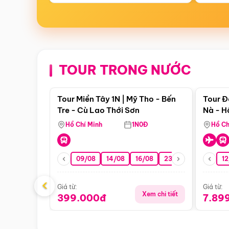
TOUR TRONG NƯỚC
Điểm nổi bật
Tour Miền Tây 1N | Mỹ Tho - Bến
Tour Đ
Tre - Cù Lao Thới Sơn
Nà - H
Nha
Hồ Chí Minh
1N0Đ
Hồ Ch
09/08
14/08
16/08
23/08
30/08
12
0
‹
Giá từ:
Giá từ:
Xem chi tiết
399.000đ
7.89