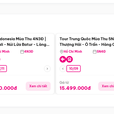
Điểm nổi bật
Điểm nổi
ndonesia Mùa Thu 4N3Đ |
Tour Trung Quôc Mùa Thu 5N
li - Núi Lửa Batur - Làng
Thượng Hải - Ô Trấn - Hàng
puran
(Tour Không Shopping)
í Minh
4N3Đ
Hồ Chí Minh
5N4Đ
/11
10/09
Giá từ:
Xem chi tiết
Xem chi 
90.000đ
15.499.000đ