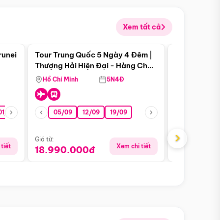
Xem tất cả
 bật
Điểm nổi bật
runei
Tour Trung Quốc 5 Ngày 4 Đêm |
Tour Trung 
Tour Hè
Thượng Hải Hiện Đại - Hàng Châu
Ân Thi - Trư
Nên Thơ - Ô Trấn Cổ Kính
Hồ Chí Minh
5N4Đ
Hồ Chí Minh
01/10
15/10
29/10
05/09
12/09
19/09
16/08
›
Giá từ:
Giá từ:
tiết
Xem chi tiết
18.990.000đ
16.990.0