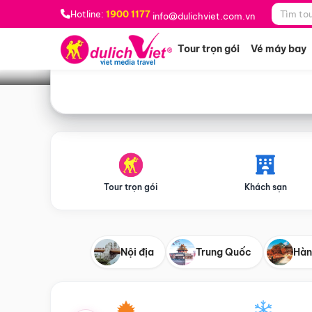
Bạn muốn đi đâu?
*
Hotline:
1900 1177
info@dulichviet.com.vn
Tour trọn gói
Vé máy bay
Tour trọn gói
Khách sạn
Nội địa
Trung Quốc
Hàn