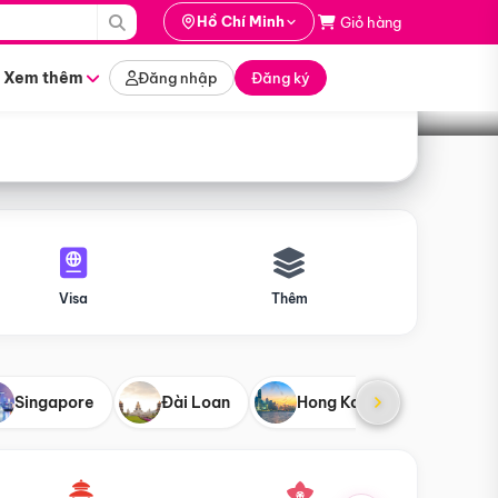
i hành
Hồ Chí Minh
Giỏ hàng
Tìm tour
tháng nào
Xem thêm
Đăng nhập
Đăng ký
Visa
Thêm
Singapore
Đài Loan
Hong Kong
Mỹ