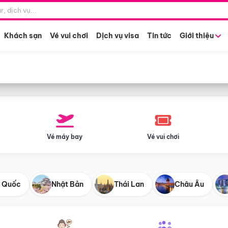
Điểm khởi hành
Tháng khở
Hồ Chí Minh
Bất kỳ 
Khách sạn
Vé vui chơi
Dịch vụ visa
Tin tức
Giới thiệu
Vé máy bay
Vé vui chơi
 Quốc
Nhật Bản
Thái Lan
Châu Âu