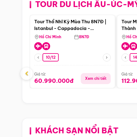
TOUR DU LỊCH ÂU-ÚC-M
Điểm nổi bật
Tour Thổ Nhĩ Kỳ Mùa Thu 8N7Đ |
Tour M
Istanbul - Cappadocia -
Thành 
Pamukkale
Thiên 
Hồ Chí Minh
8N7Đ
Hồ Ch
10/12
1
‹
Giá từ:
Giá từ:
Xem chi tiết
60.990.000đ
112.
KHÁCH SẠN NỔI BẬT