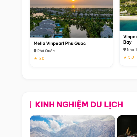
Vinpea
Bay
Melia Vinpearl Phu Quoc
Nha T
Phú Quốc
★ 5.0
★ 5.0
KINH NGHIỆM DU LỊCH