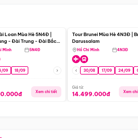
Điểm nổi bật
Điểm nổi
ài Loan Mùa Hè 5N4Đ |
Tour Brunei Mùa Hè 4N3Đ | B
ng - Đài Trung - Đài Bắc
Darussalam
j)
í Minh
5N4Đ
Hồ Chí Minh
4N3Đ
4/09
18/09
30/08
17/09
24/09
Giá từ:
Xem chi tiết
Xem chi 
90.000đ
14.499.000đ