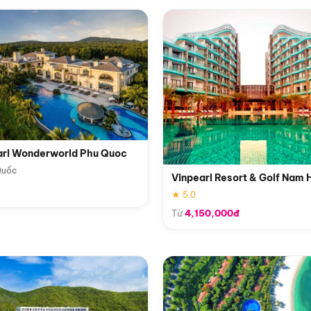
arl Wonderworld Phu Quoc
Quốc
Vinpearl Resort & Golf Nam 
★ 5.0
Từ
4,150,000đ