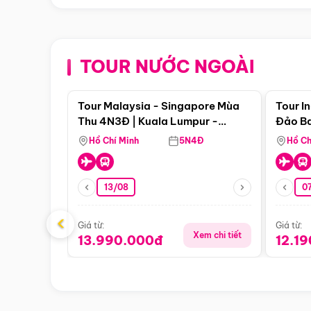
TOUR NƯỚC NGOÀI
Điểm nổi bật
Tour Malaysia - Singapore Mùa
Tour I
Thu 4N3Đ | Kuala Lumpur -
Đảo Ba
Malacca - Johor Baru -
Pengli
Hồ Chí Minh
5N4Đ
Hồ Ch
Singapore
13/08
07
‹
Giá từ:
Giá từ:
Xem chi tiết
13.990.000đ
12.1