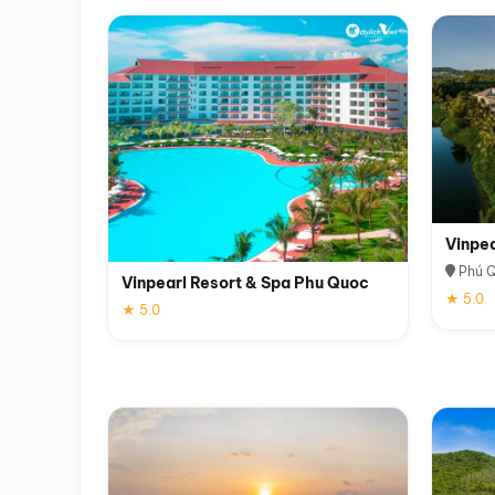
Vinpe
Phú 
Vinpearl Resort & Spa Phu Quoc
★ 5.0
★ 5.0