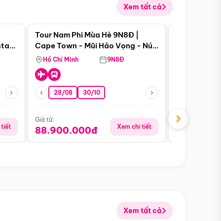
Xem tất cả
 bật
Điểm nổi bật
Tour Nam Phi Mùa Hè 9N8Đ |
Tour Mỹ Mùa
star
Cape Town - Mũi Hảo Vọng - Núi
Hoa Kỳ - Me
Bàn - Johannesburg - Pretoria -
Hồ Chí Minh
9N8Đ
Hồ Chí Minh
Safari - Lodge
28/08
30/10
29/08
›
Giá từ:
Giá từ:
tiết
Xem chi tiết
88.900.000đ
59.900.
Xem tất cả