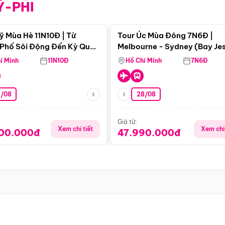
Ỹ-PHI
Điểm nổi bật
Điểm nổi
ỹ Mùa Hè 11N10Đ | Từ
Tour Úc Mùa Đông 7N6Đ |
Phố Sôi Động Đến Kỳ Quan
Melbourne - Sydney (Bay Je
Nhiên Mỹ
Airways)
í Minh
11N10Đ
Hồ Chí Minh
7N6Đ
4/08
28/08
Giá từ:
Xem chi tiết
Xem chi 
900.000đ
47.990.000đ