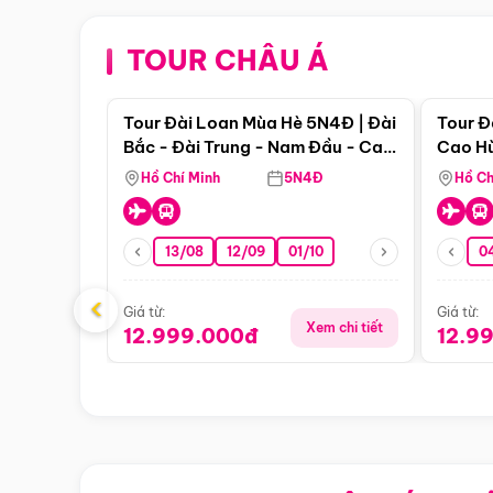
TOUR CHÂU Á
Điểm nổi bật
Tour Đài Loan Mùa Hè 5N4Đ | Đài
Tour Đ
Bắc - Đài Trung - Nam Đầu - Cao
Cao Hù
Hùng ( Bay Vn)
(Bay V
Hồ Chí Minh
5N4Đ
Hồ Ch
13/08
12/09
01/10
0
‹
Giá từ:
Giá từ:
Xem chi tiết
12.999.000đ
12.9