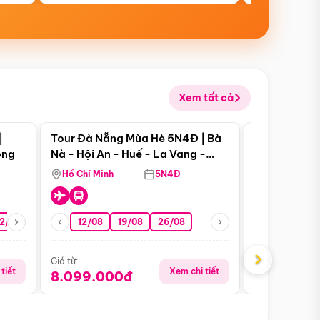
Xem tất cả
 bật
Điểm nổi bật
|
Tour Đà Nẵng Mùa Hè 5N4Đ | Bà
Tour Đà Nẵn
ong
Nà - Hội An - Huế - La Vang -
Nà - Hội An
Động Thiên Đường
Nha
Hồ Chí Minh
5N4Đ
Hồ Chí Minh
2/08
26/08
05/09
12/08
19/08
09/09
26/08
12/09
13/08
›
Giá từ:
Giá từ:
tiết
Xem chi tiết
8.099.000đ
6.899.00