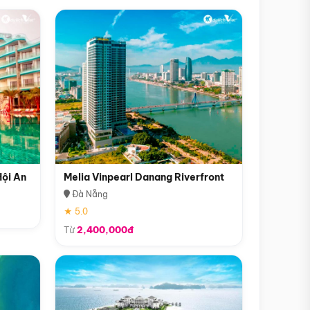
Hội An
Melia Vinpearl Danang Riverfront
Đà Nẵng
★ 5.0
Từ
2,400,000đ