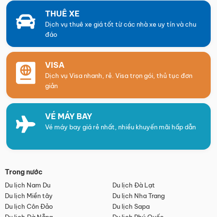
THUÊ XE
Dịch vụ thuê xe giá tốt từ các nhà xe uy tín và chu
đáo
VISA
Dịch vụ Visa nhanh, rẻ. Visa trọn gói, thủ tục đơn
giản
VÉ MÁY BAY
Vé máy bay giá rẻ nhất, nhiều khuyến mãi hấp dẫn
Trong nước
Du lịch Nam Du
Du lịch Đà Lạt
Du lịch Miền tây
Du lịch Nha Trang
Du lịch Côn Đảo
Du lịch Sapa