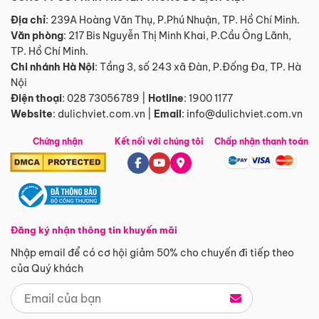
Địa chỉ
: 239A Hoàng Văn Thụ, P.Phú Nhuận, TP. Hồ Chí Minh.
Văn phòng
:
217 Bis Nguyễn Thị Minh Khai, P.Cầu Ông Lãnh,
TP. Hồ Chí Minh.
Chi nhánh Hà Nội
:
Tầng 3, số 243 xã Đàn, P.Đống Đa, TP. Hà
Nội
Điện thoại
:
028 73056789
|
Hotline
:
1900 1177
Website
:
dulichviet.com.vn
|
Email
:
info@dulichviet.com.vn
Chứng nhận
Kết nối với chúng tôi
Chấp nhận thanh toán
Đăng ký nhận thông tin khuyến mãi
Nhập email để có cơ hội giảm 50% cho chuyến đi tiếp theo
của Quý khách