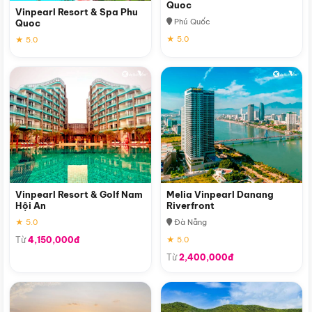
Quoc
Vinpearl Resort & Spa Phu
Phú Quốc
Quoc
★ 5.0
★ 5.0
Vinpearl Resort & Golf Nam
Melia Vinpearl Danang
Hội An
Riverfront
★ 5.0
Đà Nẵng
Từ
4,150,000đ
★ 5.0
Từ
2,400,000đ