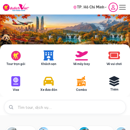
TP. Hồ Chí Minh
Tour trọn gói
Khách sạn
Vé máy bay
Vé vui chơi
Thêm
Visa
Xe đưa đón
Combo