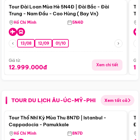
Tour Đài Loan Mùa Hè 5N4Đ | Đài Bắc - Đài
To
Trung - Nam Đầu - Cao Hùng ( Bay Vn)
Tr
Hồ Chí Minh
5N4Đ
13/08
12/09
01/10
Giá từ:
Giá
Xem chi tiết
12.999.000đ
1
TOUR DU LỊCH ÂU-ÚC-MỸ-PHI
Xem tất cả
Điểm nổi bật
Tour Thổ Nhĩ Kỳ Mùa Thu 8N7Đ | Istanbul -
To
Cappadocia - Pamukkale
Đế
Hồ Chí Minh
8N7Đ