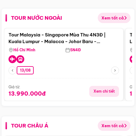
TOUR NƯỚC NGOÀI
Xem tất cả
Điểm nổi bật
Tour Malaysia - Singapore Mùa Thu 4N3Đ |
To
Kuala Lumpur - Malacca - Johor Baru -
Lử
Singapore
Hồ Chí Minh
5N4Đ
13/08
Giá từ:
Giá
Xem chi tiết
13.990.000đ
1
TOUR CHÂU Á
Xem tất cả
Điểm nổi bật