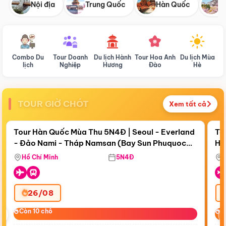
Nội địa
Trung Quốc
Hàn Quốc
N
Combo Du
Tour Doanh
Du lịch Hành
Tour Hoa Anh
Du lịch Mùa
D
lịch
Nghiệp
Hương
Đào
Hè
TOUR GIỜ CHÓT
Xem tất cả
Điểm nổi bật
Còn
18 ngày 07:08:10
Cò
Tour Hàn Quốc Mùa Thu 5N4Đ | Seoul - Everland
To
- Đảo Nami - Tháp Namsan (Bay Sun Phuquoc
Hò
Bay Sun Phuquoc Airways
Tặ
Airways)
Aq
Hồ Chí Minh
5N4Đ
26/08
‹
Còn 10 chỗ
Còn 10 chỗ
C
C