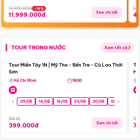
13.999.000đ
5.5
-14%
Xem chi tiết
11.999.000đ
4
TOUR TRONG NƯỚC
Xem tất cả
Điểm nổi bật
Tour Miền Tây 1N | Mỹ Tho - Bến Tre - Cù Lao Thới
To
Sơn
Hu
Hồ Chí Minh
1N0Đ
09/08
14/08
16/08
23/08
30/08
06/09
13/0
Giá từ:
Giá
Xem chi tiết
399.000đ
7