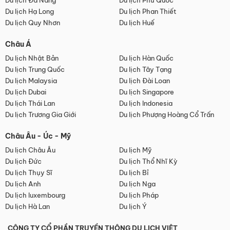
Du lịch Đà Nẵng
Du lịch Phú Quốc
Du lịch Hạ Long
Du lịch Phan Thiết
Du lịch Quy Nhơn
Du lịch Huế
Châu Á
Du lịch Nhật Bản
Du lịch Hàn Quốc
Du lịch Trung Quốc
Du lịch Tây Tạng
Du lịch Malaysia
Du lịch Đài Loan
Du lịch Dubai
Du lịch Singapore
Du lịch Thái Lan
Du lịch Indonesia
Du lịch Trương Gia Giới
Du lịch Phượng Hoàng Cổ Trấn
Châu Âu - Úc - Mỹ
Du lịch Châu Âu
Du lịch Mỹ
Du lịch Đức
Du lịch Thổ Nhĩ Kỳ
Du lịch Thụy Sĩ
Du lịch Bỉ
Du lịch Anh
Du lịch Nga
Du lịch luxembourg
Du lịch Pháp
Du lịch Hà Lan
Du lịch Ý
CÔNG TY CỔ PHẦN TRUYỀN THÔNG DU LỊCH VIỆT