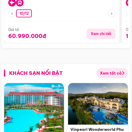
10/12
Giá từ:
Giá
Xem chi tiết
60.990.000đ
1
KHÁCH SẠN NỔI BẬT
Xem tất cả
Vinpearl Wonderworld Phu