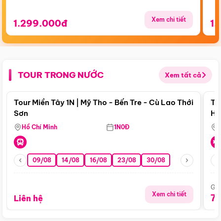
Xem chi tiết
1.299.000đ
1.
TOUR TRONG NƯỚC
Xem tất cả
Điểm nổi bật
Tour Miền Tây 1N | Mỹ Tho - Bến Tre - Cù Lao Thới
To
Sơn
Hu
Hồ Chí Minh
1N0Đ
09/08
14/08
16/08
23/08
30/08
Giá
Xem chi tiết
7
Liên hệ