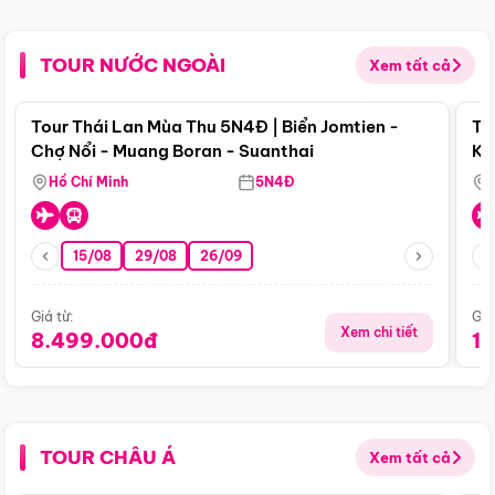
TOUR NƯỚC NGOÀI
Xem tất cả
Điểm nổi bật
Tour Thái Lan Mùa Thu 5N4Đ | Biển Jomtien -
To
Chợ Nổi - Muang Boran - Suanthai
Ku
Si
Hồ Chí Minh
5N4Đ
15/08
29/08
26/09
Giá từ:
Giá
Xem chi tiết
8.499.000đ
1
TOUR CHÂU Á
Xem tất cả
Điểm nổi bật