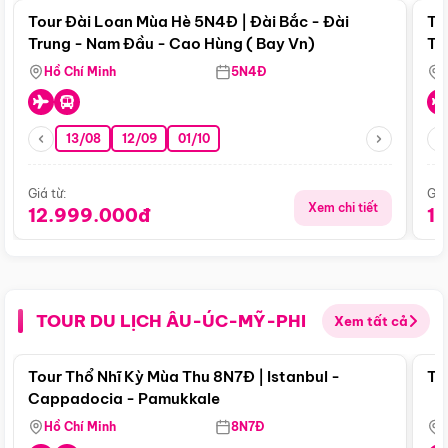
Tour Đài Loan Mùa Hè 5N4Đ | Đài Bắc - Đài
To
Trung - Nam Đầu - Cao Hùng ( Bay Vn)
Tr
Hồ Chí Minh
5N4Đ
13/08
12/09
01/10
Giá từ:
Giá
Xem chi tiết
12.999.000đ
1
TOUR DU LỊCH ÂU-ÚC-MỸ-PHI
Xem tất cả
Điểm nổi bật
Tour Thổ Nhĩ Kỳ Mùa Thu 8N7Đ | Istanbul -
To
Cappadocia - Pamukkale
Hồ Chí Minh
8N7Đ