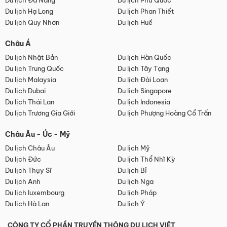
Du lịch Đà Nẵng
Du lịch Phú Quốc
Du lịch Hạ Long
Du lịch Phan Thiết
Du lịch Quy Nhơn
Du lịch Huế
Châu Á
Du lịch Nhật Bản
Du lịch Hàn Quốc
Du lịch Trung Quốc
Du lịch Tây Tạng
Du lịch Malaysia
Du lịch Đài Loan
Du lịch Dubai
Du lịch Singapore
Du lịch Thái Lan
Du lịch Indonesia
Du lịch Trương Gia Giới
Du lịch Phượng Hoàng Cổ Trấn
Châu Âu - Úc - Mỹ
Du lịch Châu Âu
Du lịch Mỹ
Du lịch Đức
Du lịch Thổ Nhĩ Kỳ
Du lịch Thụy Sĩ
Du lịch Bỉ
Du lịch Anh
Du lịch Nga
Du lịch luxembourg
Du lịch Pháp
Du lịch Hà Lan
Du lịch Ý
CÔNG TY CỔ PHẦN TRUYỀN THÔNG DU LỊCH VIỆT