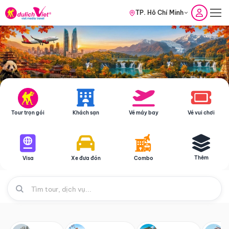
TP. Hồ Chí Minh
Tour trọn gói
Khách sạn
Vé máy bay
Vé vui chơi
Thêm
Visa
Xe đưa đón
Combo