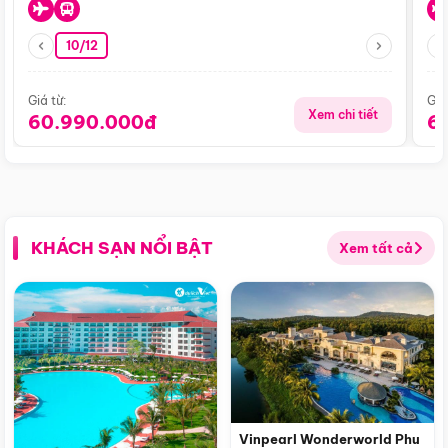
10/12
Giá từ:
Giá
Xem chi tiết
60.990.000đ
6
KHÁCH SẠN NỔI BẬT
Xem tất cả
Vinpearl Wonderworld Phu