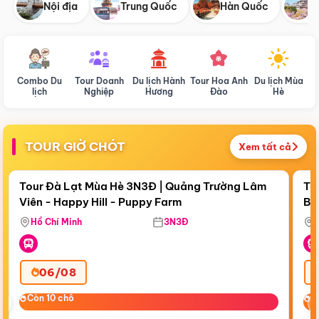
Nội địa
Trung Quốc
Hàn Quốc
N
Combo Du
Tour Doanh
Du lịch Hành
Tour Hoa Anh
Du lịch Mùa
D
lịch
Nghiệp
Hương
Đào
Hè
TOUR GIỜ CHÓT
Xem tất cả
Điểm nổi bật
Còn
18:32:58
Cò
Tour Đà Lạt Mùa Hè 3N3Đ | Quảng Trường Lâm
To
Viên - Happy Hill - Puppy Farm
Bế
Ma
Hồ Chí Minh
3N3Đ
06/08
‹
Còn 10 chỗ
Còn 10 chỗ
C
C