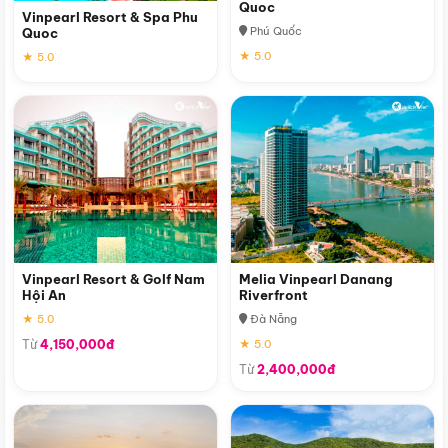
Quoc
Vinpearl Resort & Spa Phu
Phú Quốc
Quoc
★ 5.0
★ 5.0
Vinpearl Resort & Golf Nam
Melia Vinpearl Danang
Hội An
Riverfront
★ 5.0
Đà Nẵng
Từ
4,150,000đ
★ 5.0
Từ
2,400,000đ