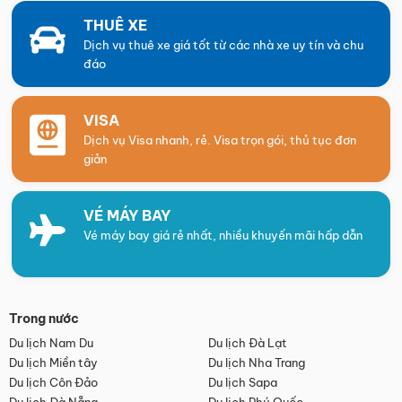
THUÊ XE
Dịch vụ thuê xe giá tốt từ các nhà xe uy tín và chu
đáo
VISA
Dịch vụ Visa nhanh, rẻ. Visa trọn gói, thủ tục đơn
giản
VÉ MÁY BAY
Vé máy bay giá rẻ nhất, nhiều khuyến mãi hấp dẫn
Trong nước
Du lịch Nam Du
Du lịch Đà Lạt
Du lịch Miền tây
Du lịch Nha Trang
Du lịch Côn Đảo
Du lịch Sapa