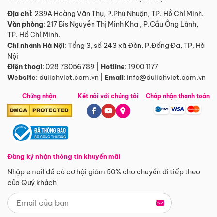
Địa chỉ
: 239A Hoàng Văn Thụ, P.Phú Nhuận, TP. Hồ Chí Minh.
Văn phòng
:
217 Bis Nguyễn Thị Minh Khai, P.Cầu Ông Lãnh,
TP. Hồ Chí Minh.
Chi nhánh Hà Nội
:
Tầng 3, số 243 xã Đàn, P.Đống Đa, TP. Hà
Nội
Điện thoại
:
028 73056789
|
Hotline
:
1900 1177
Website
:
dulichviet.com.vn
|
Email
:
info@dulichviet.com.vn
Chứng nhận
Kết nối với chúng tôi
Chấp nhận thanh toán
Đăng ký nhận thông tin khuyến mãi
Nhập email để có cơ hội giảm 50% cho chuyến đi tiếp theo
của Quý khách