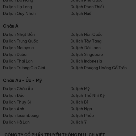
Du lịch Đà Nẵng
Du lịch Phú Quốc
Du lịch Hạ Long
Du lịch Phan Thiết
Du lịch Quy Nhơn
Du lịch Huế
Châu Á
Du lịch Nhật Bản
Du lịch Hàn Quốc
Du lịch Trung Quốc
Du lịch Tây Tạng
Du lịch Malaysia
Du lịch Đài Loan
Du lịch Dubai
Du lịch Singapore
Du lịch Thái Lan
Du lịch Indonesia
Du lịch Trương Gia Giới
Du lịch Phượng Hoàng Cổ Trấn
Châu Âu - Úc - Mỹ
Du lịch Châu Âu
Du lịch Mỹ
Du lịch Đức
Du lịch Thổ Nhĩ Kỳ
Du lịch Thụy Sĩ
Du lịch Bỉ
Du lịch Anh
Du lịch Nga
Du lịch luxembourg
Du lịch Pháp
Du lịch Hà Lan
Du lịch Ý
CÔNG TY CỔ PHẦN TRUYỀN THÔNG DU LỊCH VIỆT