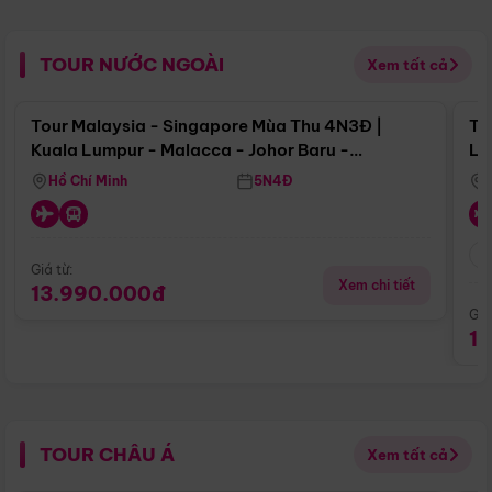
TOUR NƯỚC NGOÀI
Xem tất cả
Điểm nổi bật
Tour Malaysia - Singapore Mùa Thu 4N3Đ |
To
Kuala Lumpur - Malacca - Johor Baru -
Lử
Singapore
Hồ Chí Minh
5N4Đ
Giá từ:
Xem chi tiết
13.990.000đ
Giá
1
TOUR CHÂU Á
Xem tất cả
Điểm nổi bật