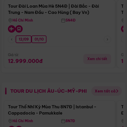
Tour Đài Loan Mùa Hè 5N4Đ | Đài Bắc - Đài
To
Trung - Nam Đầu - Cao Hùng ( Bay Vn)
Tr
Hồ Chí Minh
5N4Đ
12/09
01/10
Giá từ:
Giá
Xem chi tiết
12.999.000đ
1
TOUR DU LỊCH ÂU-ÚC-MỸ-PHI
Xem tất cả
Điểm nổi bật
Tour Thổ Nhĩ Kỳ Mùa Thu 8N7Đ | Istanbul -
To
Cappadocia - Pamukkale
Đế
Hồ Chí Minh
8N7Đ