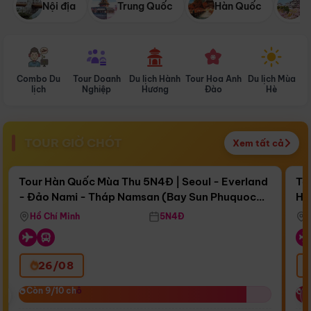
Nội địa
Trung Quốc
Hàn Quốc
N
Combo Du
Tour Doanh
Du lịch Hành
Tour Hoa Anh
Du lịch Mùa
D
lịch
Nghiệp
Hương
Đào
Hè
TOUR GIỜ CHÓT
Xem tất cả
Điểm nổi bật
Còn
17 ngày 02:44:00
Cò
Tour Hàn Quốc Mùa Thu 5N4Đ | Seoul - Everland
To
- Đảo Nami - Tháp Namsan (Bay Sun Phuquoc
Hò
Bay Sun Phuquoc Airways
Tặ
Airways)
Aq
Hồ Chí Minh
5N4Đ
26/08
‹
Còn 9/10 chỗ
Còn 9/10 chỗ
C
C