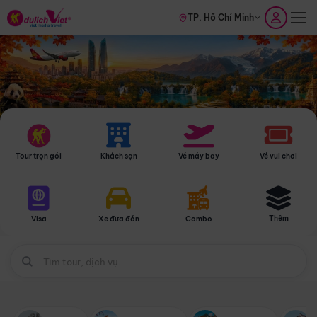
TP. Hồ Chí Minh
Tour trọn gói
Khách sạn
Vé máy bay
Vé vui chơi
Thêm
Visa
Xe đưa đón
Combo