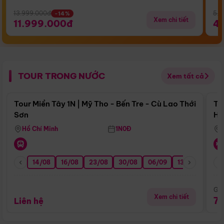
13.999.000đ
5.5
-14%
Xem chi tiết
11.999.000đ
4
TOUR TRONG NƯỚC
Xem tất cả
Điểm nổi bật
Tour Miền Tây 1N | Mỹ Tho - Bến Tre - Cù Lao Thới
To
Sơn
Hu
Hồ Chí Minh
1N0Đ
14/08
16/08
23/08
30/08
06/09
13/09
20/0
Giá
Xem chi tiết
7
Liên hệ