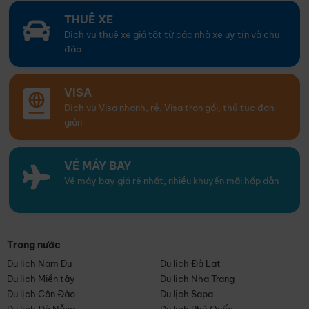
THUÊ XE
Dịch vụ thuê xe giá tốt từ các nhà xe uy tín và chu
đáo
VISA
Dịch vụ Visa nhanh, rẻ. Visa trọn gói, thủ tục đơn
giản
VÉ MÁY BAY
Vé máy bay giá rẻ nhất, nhiều khuyến mãi hấp dẫn
Trong nước
Du lịch Nam Du
Du lịch Đà Lạt
Du lịch Miền tây
Du lịch Nha Trang
Du lịch Côn Đảo
Du lịch Sapa