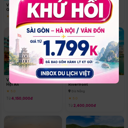
Quoc
Vinpearl Resort & Spa Phu
Phú Quốc
Quoc
★ 5.0
★ 5.0
Vinpearl Resort & Golf Nam
Melia Vinpearl Danang
Hội An
Riverfront
★ 5.0
Đà Nẵng
Từ
4,150,000đ
★ 5.0
Từ
2,400,000đ