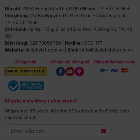
Địa chỉ
: 239A Hoàng Văn Thụ, P.Phú Nhuận, TP. Hồ Chí Minh.
Văn phòng
:
217 Bis Nguyễn Thị Minh Khai, P.Cầu Ông Lãnh,
TP. Hồ Chí Minh.
Chi nhánh Hà Nội
:
Tầng 3, số 243 xã Đàn, P.Đống Đa, TP. Hà
Nội
Điện thoại
:
028 73056789
|
Hotline
:
1900 1177
Website
:
dulichviet.com.vn
|
Email
:
info@dulichviet.com.vn
Chứng nhận
Kết nối với chúng tôi
Chấp nhận thanh toán
Đăng ký nhận thông tin khuyến mãi
Nhập email để có cơ hội giảm 50% cho chuyến đi tiếp theo
của Quý khách