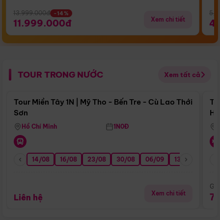
13.999.000đ
5.5
-14%
Xem chi tiết
11.999.000đ
4
TOUR TRONG NƯỚC
Xem tất cả
Điểm nổi bật
Tour Miền Tây 1N | Mỹ Tho - Bến Tre - Cù Lao Thới
To
Sơn
Hu
Hồ Chí Minh
1N0Đ
14/08
16/08
23/08
30/08
06/09
13/09
20/0
Giá
Xem chi tiết
7
Liên hệ