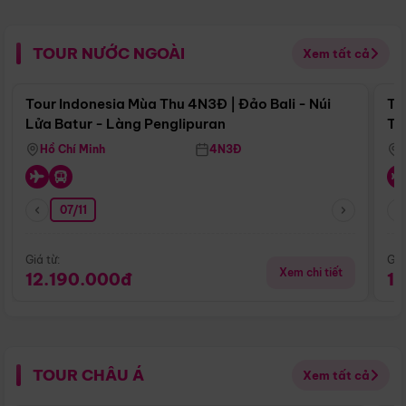
TOUR NƯỚC NGOÀI
Xem tất cả
Điểm nổi bật
Tour Indonesia Mùa Thu 4N3Đ | Đảo Bali - Núi
To
Lửa Batur - Làng Penglipuran
Tr
Hồ Chí Minh
4N3Đ
07/11
Giá từ:
Giá
Xem chi tiết
12.190.000đ
1
TOUR CHÂU Á
Xem tất cả
Điểm nổi bật