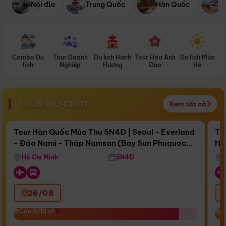
Nội địa
Trung Quốc
Hàn Quốc
N
Combo Du
Tour Doanh
Du lịch Hành
Tour Hoa Anh
Du lịch Mùa
D
lịch
Nghiệp
Hương
Đào
Hè
TOUR GIỜ CHÓT
Xem tất cả
Điểm nổi bật
Còn
16 ngày 18:20:16
Cò
Tour Hàn Quốc Mùa Thu 5N4Đ | Seoul - Everland
To
- Đảo Nami - Tháp Namsan (Bay Sun Phuquoc
Hò
Bay Sun Phuquoc Airways
Tặ
Airways)
Aq
Hồ Chí Minh
5N4Đ
26/08
‹
Còn 9/10 chỗ
Còn 9/10 chỗ
C
C