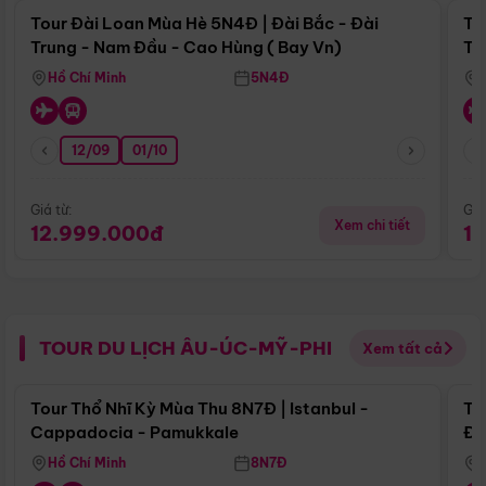
Tour Đài Loan Mùa Hè 5N4Đ | Đài Bắc - Đài
To
Trung - Nam Đầu - Cao Hùng ( Bay Vn)
Tr
Hồ Chí Minh
5N4Đ
12/09
01/10
Giá từ:
Giá
Xem chi tiết
12.999.000đ
1
TOUR DU LỊCH ÂU-ÚC-MỸ-PHI
Xem tất cả
Điểm nổi bật
Tour Thổ Nhĩ Kỳ Mùa Thu 8N7Đ | Istanbul -
To
Cappadocia - Pamukkale
Đế
Hồ Chí Minh
8N7Đ