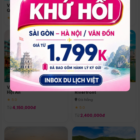
Quoc
Vinpearl Resort & Spa Phu
Phú Quốc
Quoc
★ 5.0
★ 5.0
Vinpearl Resort & Golf Nam
Melia Vinpearl Danang
Hội An
Riverfront
★ 5.0
Đà Nẵng
Từ
4,150,000đ
★ 5.0
Từ
2,400,000đ