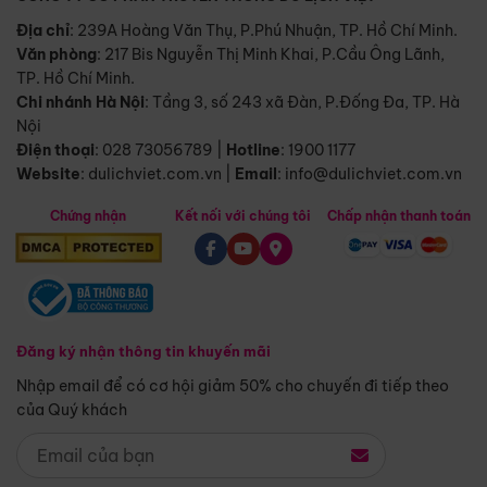
Địa chỉ
: 239A Hoàng Văn Thụ, P.Phú Nhuận, TP. Hồ Chí Minh.
Văn phòng
:
217 Bis Nguyễn Thị Minh Khai, P.Cầu Ông Lãnh,
TP. Hồ Chí Minh.
Chi nhánh Hà Nội
:
Tầng 3, số 243 xã Đàn, P.Đống Đa, TP. Hà
Nội
Điện thoại
:
028 73056789
|
Hotline
:
1900 1177
Website
:
dulichviet.com.vn
|
Email
:
info@dulichviet.com.vn
Chứng nhận
Kết nối với chúng tôi
Chấp nhận thanh toán
Đăng ký nhận thông tin khuyến mãi
Nhập email để có cơ hội giảm 50% cho chuyến đi tiếp theo
của Quý khách