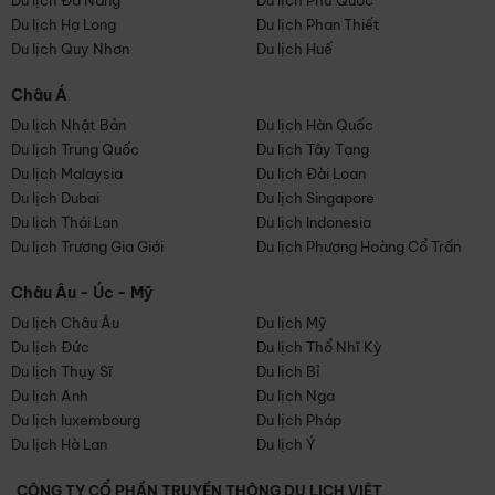
Du lịch Đà Nẵng
Du lịch Phú Quốc
Du lịch Hạ Long
Du lịch Phan Thiết
Du lịch Quy Nhơn
Du lịch Huế
Châu Á
Du lịch Nhật Bản
Du lịch Hàn Quốc
Du lịch Trung Quốc
Du lịch Tây Tạng
Du lịch Malaysia
Du lịch Đài Loan
Du lịch Dubai
Du lịch Singapore
Du lịch Thái Lan
Du lịch Indonesia
Du lịch Trương Gia Giới
Du lịch Phượng Hoàng Cổ Trấn
Châu Âu - Úc - Mỹ
Du lịch Châu Âu
Du lịch Mỹ
Du lịch Đức
Du lịch Thổ Nhĩ Kỳ
Du lịch Thụy Sĩ
Du lịch Bỉ
Du lịch Anh
Du lịch Nga
Du lịch luxembourg
Du lịch Pháp
Du lịch Hà Lan
Du lịch Ý
CÔNG TY CỔ PHẦN TRUYỀN THÔNG DU LỊCH VIỆT