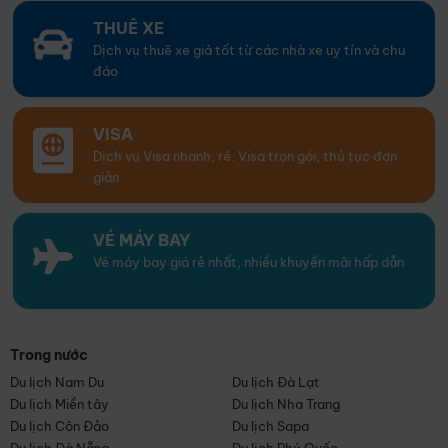
THUÊ XE
Dịch vụ thuê xe giá tốt từ các nhà xe uy tín và chu
đáo
VISA
Dịch vụ Visa nhanh, rẻ. Visa trọn gói, thủ tục đơn
giản
VÉ MÁY BAY
Vé máy bay giá rẻ nhất, nhiều khuyến mãi hấp dẫn
Trong nước
Du lịch Nam Du
Du lịch Đà Lạt
Du lịch Miền tây
Du lịch Nha Trang
Du lịch Côn Đảo
Du lịch Sapa