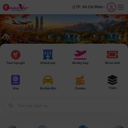
TP. Hồ Chí Minh
Tour trọn gói
Khách sạn
Vé máy bay
Vé vui chơi
Thêm
Visa
Xe đưa đón
Combo