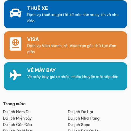
THUÊ XE
Dịch vụ thuê xe giá tốt từ các nhà xe uy tín và chu
đáo
VISA
Dịch vụ Visa nhanh, rẻ. Visa trọn gói, thủ tục đơn
giản
VÉ MÁY BAY
Vé máy bay giá rẻ nhất, nhiều khuyến mãi hấp dẫn
Trong nước
Du lịch Nam Du
Du lịch Đà Lạt
Du lịch Miền tây
Du lịch Nha Trang
Du lịch Côn Đảo
Du lịch Sapa