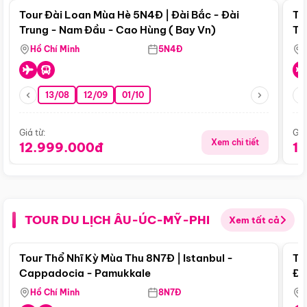
Tour Đài Loan Mùa Hè 5N4Đ | Đài Bắc - Đài
To
Trung - Nam Đầu - Cao Hùng ( Bay Vn)
Tr
Hồ Chí Minh
5N4Đ
13/08
12/09
01/10
Giá từ:
Giá
Xem chi tiết
12.999.000đ
1
TOUR DU LỊCH ÂU-ÚC-MỸ-PHI
Xem tất cả
Điểm nổi bật
Tour Thổ Nhĩ Kỳ Mùa Thu 8N7Đ | Istanbul -
To
Cappadocia - Pamukkale
Đế
Hồ Chí Minh
8N7Đ