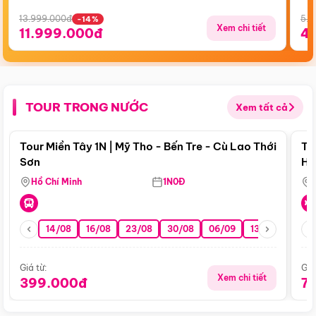
13.999.000đ
5.5
-14%
Xem chi tiết
11.999.000đ
4
TOUR TRONG NƯỚC
Xem tất cả
Điểm nổi bật
Tour Miền Tây 1N | Mỹ Tho - Bến Tre - Cù Lao Thới
To
Sơn
Hu
Hồ Chí Minh
1N0Đ
14/08
16/08
23/08
30/08
06/09
13/09
20/0
Giá từ:
Giá
Xem chi tiết
399.000đ
7