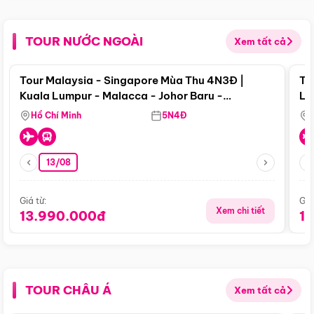
TOUR NƯỚC NGOÀI
Xem tất cả
Điểm nổi bật
Tour Malaysia - Singapore Mùa Thu 4N3Đ |
To
Kuala Lumpur - Malacca - Johor Baru -
Lử
Singapore
Hồ Chí Minh
5N4Đ
13/08
Giá từ:
Giá
Xem chi tiết
13.990.000đ
1
TOUR CHÂU Á
Xem tất cả
Điểm nổi bật