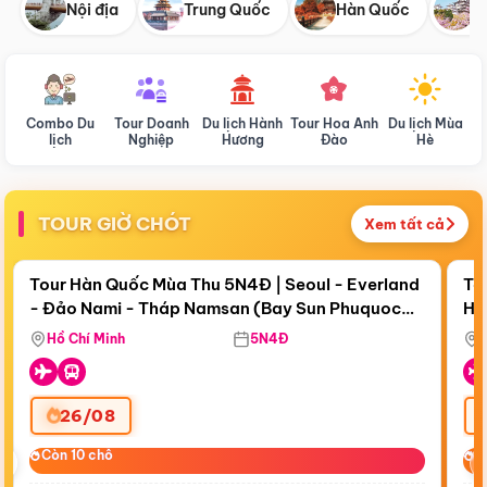
Nội địa
Trung Quốc
Hàn Quốc
N
Combo Du
Tour Doanh
Du lịch Hành
Tour Hoa Anh
Du lịch Mùa
D
lịch
Nghiệp
Hương
Đào
Hè
TOUR GIỜ CHÓT
Xem tất cả
Điểm nổi bật
Còn
18 ngày 06:44:23
Cò
Tour Hàn Quốc Mùa Thu 5N4Đ | Seoul - Everland
To
- Đảo Nami - Tháp Namsan (Bay Sun Phuquoc
Hò
Bay Sun Phuquoc Airways
Tặ
Airways)
Aq
Hồ Chí Minh
5N4Đ
26/08
‹
Còn 10 chỗ
Còn 10 chỗ
C
C