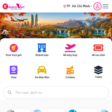
TP. Hồ Chí Minh
Tour trọn gói
Khách sạn
Vé máy bay
Vé vui chơi
Thêm
Visa
Xe đưa đón
Combo