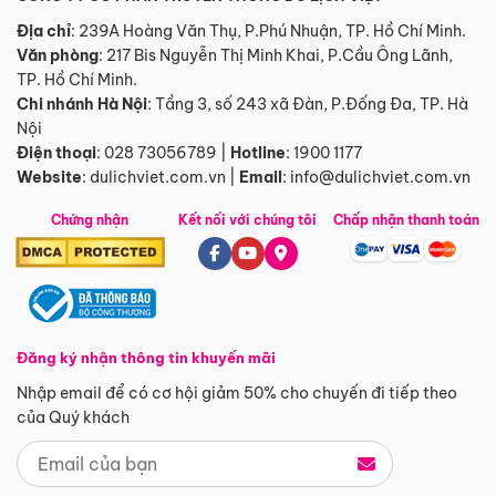
Địa chỉ
: 239A Hoàng Văn Thụ, P.Phú Nhuận, TP. Hồ Chí Minh.
Văn phòng
:
217 Bis Nguyễn Thị Minh Khai, P.Cầu Ông Lãnh,
TP. Hồ Chí Minh.
Chi nhánh Hà Nội
:
Tầng 3, số 243 xã Đàn, P.Đống Đa, TP. Hà
Nội
Điện thoại
:
028 73056789
|
Hotline
:
1900 1177
Website
:
dulichviet.com.vn
|
Email
:
info@dulichviet.com.vn
Chứng nhận
Kết nối với chúng tôi
Chấp nhận thanh toán
Đăng ký nhận thông tin khuyến mãi
Nhập email để có cơ hội giảm 50% cho chuyến đi tiếp theo
của Quý khách