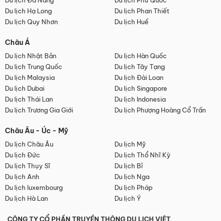
Du lịch Đà Nẵng
Du lịch Phú Quốc
Du lịch Hạ Long
Du lịch Phan Thiết
Du lịch Quy Nhơn
Du lịch Huế
Châu Á
Du lịch Nhật Bản
Du lịch Hàn Quốc
Du lịch Trung Quốc
Du lịch Tây Tạng
Du lịch Malaysia
Du lịch Đài Loan
Du lịch Dubai
Du lịch Singapore
Du lịch Thái Lan
Du lịch Indonesia
Du lịch Trương Gia Giới
Du lịch Phượng Hoàng Cổ Trấn
Châu Âu - Úc - Mỹ
Du lịch Châu Âu
Du lịch Mỹ
Du lịch Đức
Du lịch Thổ Nhĩ Kỳ
Du lịch Thụy Sĩ
Du lịch Bỉ
Du lịch Anh
Du lịch Nga
Du lịch luxembourg
Du lịch Pháp
Du lịch Hà Lan
Du lịch Ý
CÔNG TY CỔ PHẦN TRUYỀN THÔNG DU LỊCH VIỆT