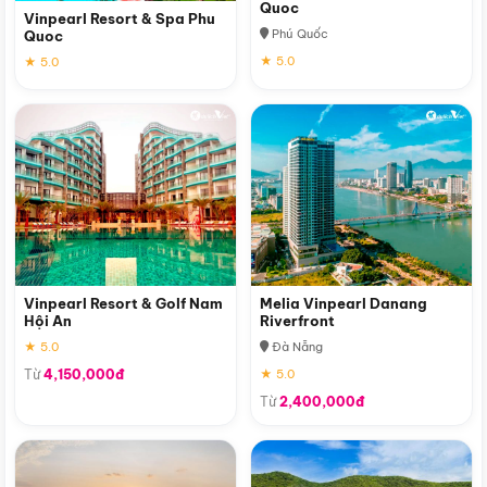
Quoc
Vinpearl Resort & Spa Phu
Phú Quốc
Quoc
★ 5.0
★ 5.0
Vinpearl Resort & Golf Nam
Melia Vinpearl Danang
Hội An
Riverfront
★ 5.0
Đà Nẵng
Từ
4,150,000đ
★ 5.0
Từ
2,400,000đ