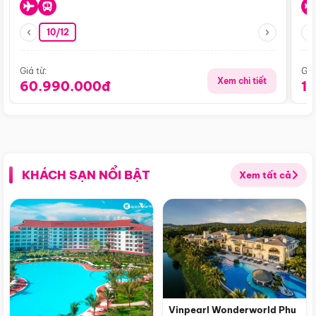
10/12
Giá từ:
Giá
Xem chi tiết
60.990.000đ
1
KHÁCH SẠN NỔI BẬT
Xem tất cả
Vinpearl Wonderworld Phu