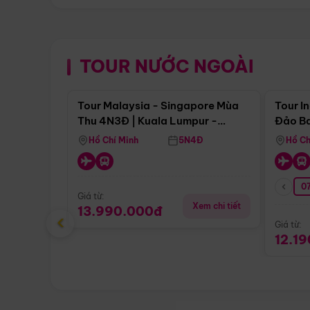
TOUR NƯỚC NGOÀI
Điểm nổi bật
Tour Malaysia - Singapore Mùa
Tour I
Thu 4N3Đ | Kuala Lumpur -
Đảo Ba
Malacca - Johor Baru -
Pengli
Hồ Chí Minh
5N4Đ
Hồ Ch
Singapore
07
Giá từ:
Xem chi tiết
13.990.000đ
‹
Giá từ:
12.1