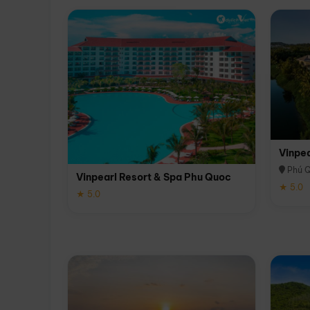
Vinpe
Phú 
Vinpearl Resort & Spa Phu Quoc
★ 5.0
★ 5.0