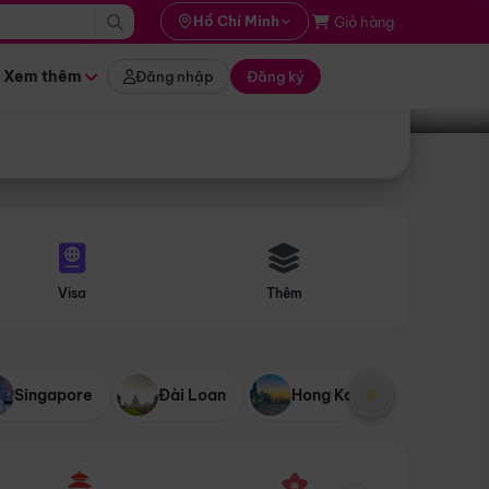
i hành
Hồ Chí Minh
Giỏ hàng
Tìm tour
tháng nào
Xem thêm
Đăng nhập
Đăng ký
Visa
Thêm
Singapore
Đài Loan
Hong Kong
Mỹ