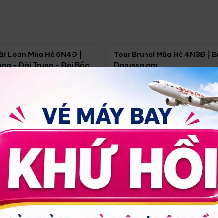
Điểm nổi bật
Điểm nổi
ài Loan Mùa Hè 5N4Đ |
Tour Brunei Mùa Hè 4N3Đ | B
ng - Đài Trung - Đài Bắc
Darussalam
j)
í Minh
5N4Đ
Hồ Chí Minh
4N3Đ
4/09
18/09
30/08
17/09
24/09
Giá từ:
Xem chi tiết
Xem chi 
90.000đ
14.499.000đ