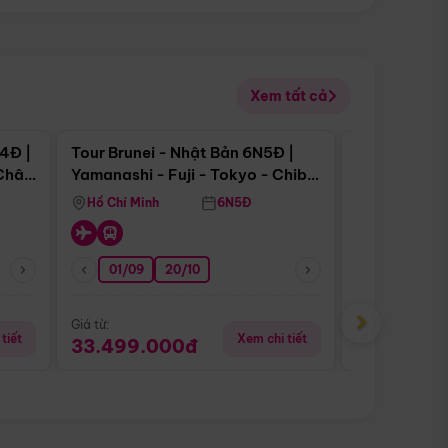
Xem tất cả
 bật
Điểm nổi bật
4Đ |
Tour Brunei - Nhật Bản 6N5Đ |
Tour Campu
 Châu
Yamanashi - Fuji - Tokyo - Chiba
Siem Reap -
- Freeday
Hồ Chí Minh
6N5Đ
Hồ Chí Minh
01/09
20/10
20/08
›
Giá từ:
Giá từ:
tiết
Xem chi tiết
33.499.000đ
5.650.00