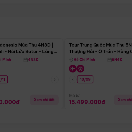
Điểm nổi bật
Điểm nổi
ndonesia Mùa Thu 4N3Đ |
Tour Trung Quôc Mùa Thu 5N
li - Núi Lửa Batur - Làng
Thượng Hải - Ô Trấn - Hàng
puran
(Tour Không Shopping)
í Minh
4N3Đ
Hồ Chí Minh
5N4Đ
/11
10/09
Giá từ:
Xem chi tiết
Xem chi 
90.000đ
15.499.000đ