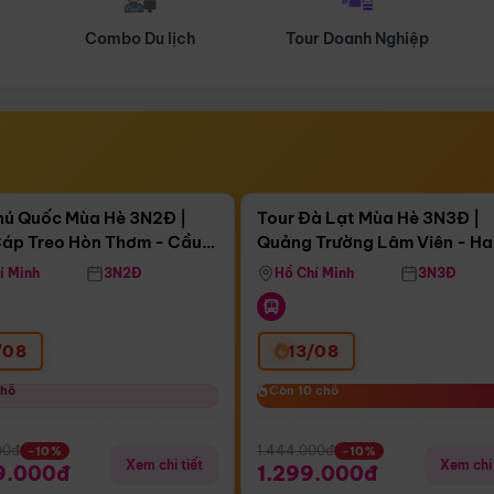
Tour Doanh Nghiệp
Du lịch Hành Hương
Điểm nổi bật
Điểm nổi
ngày 05:08:24
Còn
04 ngày 05:08:24
hú Quốc Mùa Hè 3N2Đ |
Tour Đà Lạt Mùa Hè 3N3Đ |
áp Treo Hòn Thơm - Cầu
Quảng Trường Lâm Viên - H
áp Treo Hòn Thơm
Công Viên Nước Aquatopia
Hill - Puppy Farm
í Minh
3N2Đ
Hồ Chí Minh
3N3Đ
/08
13/08
chỗ
chỗ
Còn 10 chỗ
Còn 10 chỗ
00đ
1.444.000đ
-10%
-10%
Xem chi tiết
Xem chi 
9.000đ
1.299.000đ