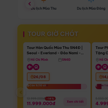
ùa Thu
Du lịch Mùa Đông
Combo Du lịch
TOUR GIỜ CHÓT
Điểm nổi bật
Còn
17 ngày 05:08:24
Còn
05 
Tour Hàn Quốc Mùa Thu 5N4Đ |
Tour P
Seoul - Everland - Đảo Nami -
Tặng C
Bay Sun Phuquoc Airways
Tặng C
Tháp Namsan (Bay Sun Phuquoc
Hôn - 
Hồ Chí Minh
5N4Đ
Hồ Ch
Airways)
26/08
14
Còn 9/10 chỗ
Còn 9/10 chỗ
Còn 1 
Còn 1 
‹
13.999.000đ
5.555.0
-14%
Xem chi tiết
11.999.000đ
4.99