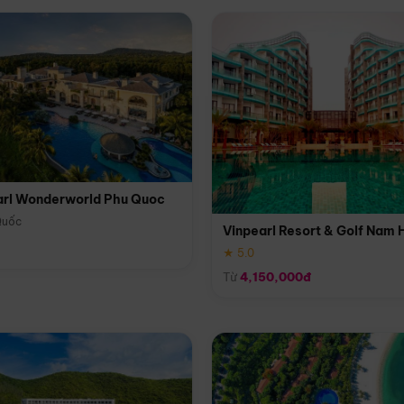
arl Wonderworld Phu Quoc
Quốc
Vinpearl Resort & Golf Nam 
★ 5.0
Từ
4,150,000đ