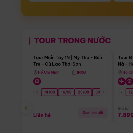
TOUR TRONG NƯỚC
Điểm nổi bật
Tour Miền Tây 1N | Mỹ Tho - Bến
Tour Đ
Tre - Cù Lao Thới Sơn
Nà - H
Nha
Hồ Chí Minh
1N0Đ
Hồ Ch
14/08
16/08
23/08
30/08
06/09
12
1
‹
Giá từ:
Xem chi tiết
7.89
Liên hệ