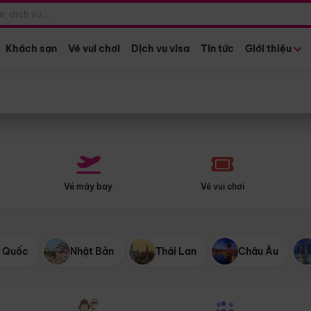
Điểm khởi hành
Tháng khở
Hồ Chí Minh
Bất kỳ 
Khách sạn
Vé vui chơi
Dịch vụ visa
Tin tức
Giới thiệu
Vé máy bay
Vé vui chơi
 Quốc
Nhật Bản
Thái Lan
Châu Âu