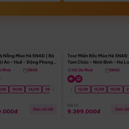
Điểm nổi bật
Điểm nổi
à Nẵng Mùa Hè 5N4Đ | Bà
Tour Miền Bắc Mùa Hè 5N4Đ 
ội An - Huế - Động Phong
Tam Chúc - Ninh Bình - Hạ L
í Minh
5N4Đ
Hồ Chí Minh
5N4Đ
/08
3/09
19/08
20/09
26/08
27/09
09/09
16/09
12/08
23/09
15/08
30/09
19/08
07/10
2
Giá từ:
Xem chi tiết
Xem chi 
9.000đ
9.399.000đ