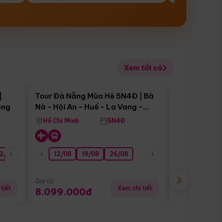
Xem tất cả
 bật
Điểm nổi bật
|
Tour Đà Nẵng Mùa Hè 5N4Đ | Bà
Tour Đà Nẵn
ong
Nà - Hội An - Huế - La Vang -
Nà - Hội An
Động Thiên Đường
Nha
Hồ Chí Minh
5N4Đ
Hồ Chí Minh
2/08
26/08
05/09
12/08
19/08
09/09
26/08
12/09
13/08
›
Giá từ:
Giá từ:
tiết
Xem chi tiết
8.099.000đ
6.899.00