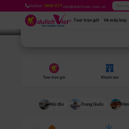
Bạn muốn đi đâu?
*
Hotline:
1900 1177
info@dulichviet.com.vn
Tour trọn gói
Vé máy bay
Tour trọn gói
Khách sạn
Nội địa
Trung Quốc
Hàn