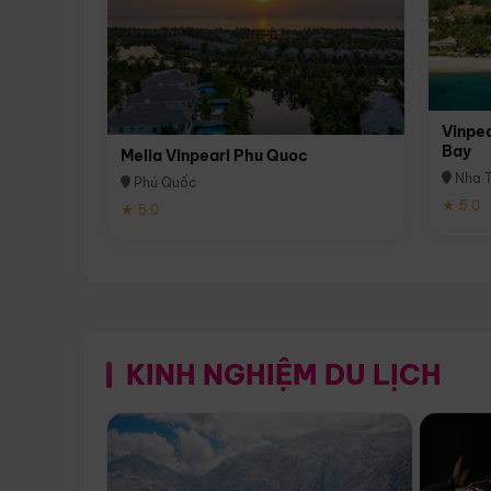
Vinpea
Bay
Melia Vinpearl Phu Quoc
Nha T
Phú Quốc
★ 5.0
★ 5.0
KINH NGHIỆM DU LỊCH