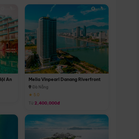
Hội An
Melia Vinpearl Danang Riverfront
Đà Nẵng
★ 5.0
Từ
2,400,000đ