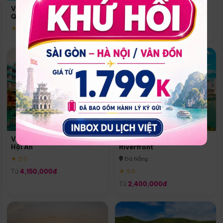
Quoc
Vinpearl Resort & Spa Phu
Phú Quốc
Quoc
★ 5.0
★ 5.0
Vinpearl Resort & Golf Nam
Melia Vinpearl Danang
Hội An
Riverfront
★ 5.0
Đà Nẵng
Từ
4,150,000đ
★ 5.0
Từ
2,400,000đ